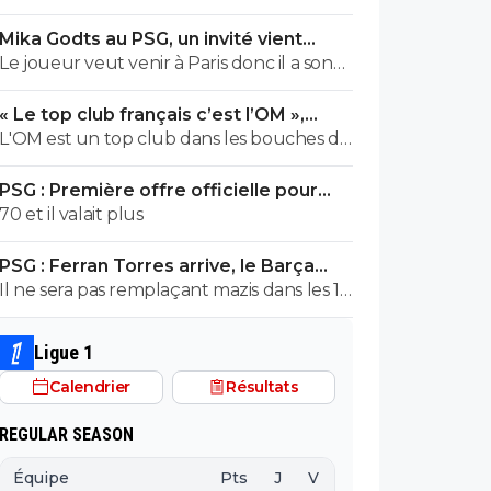
cher !
Mika Godts au PSG, un invité vient
pourrir la situation
Le joueur veut venir à Paris donc il a son
mot à dire
« Le top club français c’est l’OM »,
Adidas bouscule le PSG
L'OM est un top club dans les bouches du
Thone.Ils pourrait gagner la coupe
PSG : Première offre officielle pour
departementale en 2026
Barcola, elle est choquante
70 et il valait plus
PSG : Ferran Torres arrive, le Barça
s'avoue vaincu
Il ne sera pas remplaçant mazis dans les 16
joueurs pouvant demarrer un match en
fonction de la tactique de L.E
Ligue 1
Calendrier
Résultats
REGULAR SEASON
Équipe
Pts
J
V
N
D
BP
B