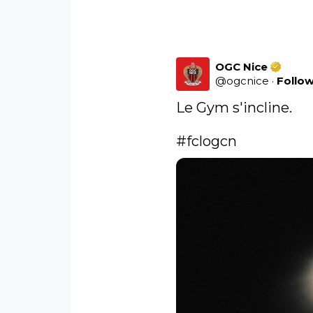
OGC Nice
@
ogcnice
·
Follo
Le Gym s'incline. 

#fclogcn