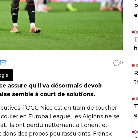
P
e
0
T
h
0
0
R
ogle
t
ice assure qu'il va désormais devoir
ise semble à court de solutions.
0
T
cutives, l’OGC Nice est en train de toucher
e
couler en Europa League, les Aiglons ne se
. Ils ont perdu nettement à Lorient et
0
Et dans des propos peu rassurants, Franck