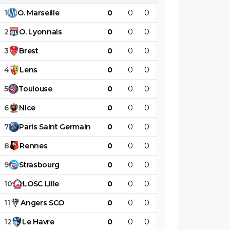
1
O
.
Marseille
0
0
0
0
0
0
2
O
.
Lyonnais
0
0
0
0
0
0
3
Brest
0
0
0
0
0
0
4
Lens
0
0
0
0
0
0
5
Toulouse
0
0
0
0
0
0
6
Nice
0
0
0
0
0
0
7
Paris
Saint
Germain
0
0
0
0
0
0
8
Rennes
0
0
0
0
0
0
9
Strasbourg
0
0
0
0
0
0
10
LOSC
Lille
0
0
0
0
0
0
11
Angers
SCO
0
0
0
0
0
0
12
Le
Havre
0
0
0
0
0
0