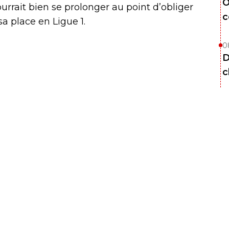
O
urrait bien se prolonger au point d’obliger
c
a place en Ligue 1.
0
D
c