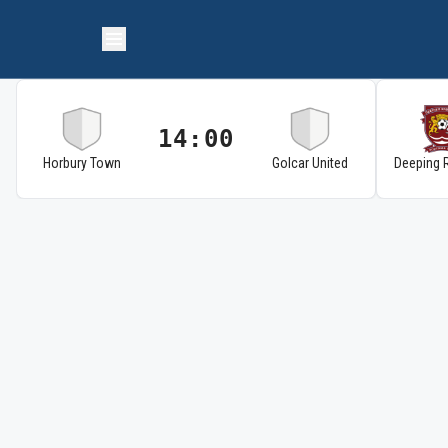
14:00
Horbury Town
Golcar United
Deeping 