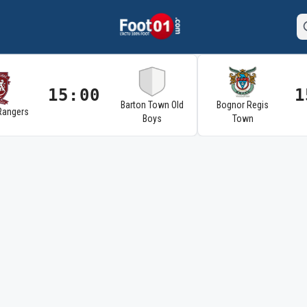
15:00
1
Barton Town Old
Bognor Regis
Rangers
Boys
Town