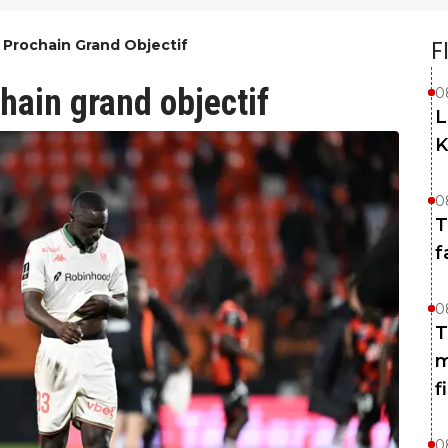
Prochain Grand Objectif
F
hain grand objectif
0
L
K
0
T
f
0
T
m
f
0