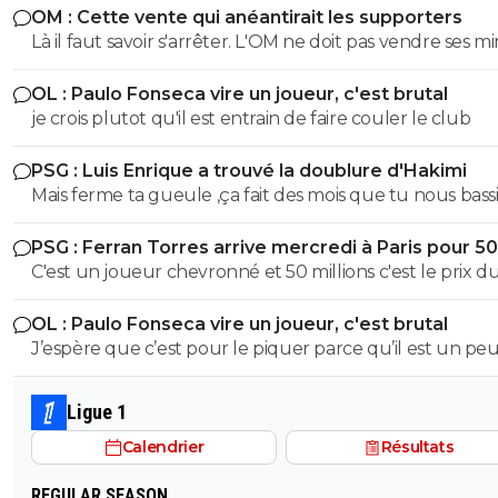
OM : Cette vente qui anéantirait les supporters
Là il faut savoir s'arrêter. L'OM ne doit pas vendre ses m
qui risquent d'éclater cette saison. Vendre Mmadi pour
OL : Paulo Fonseca vire un joueur, c'est brutal
tirer 1 million d'euros à Villareal stop. Qui sait si Mmadi n
je crois plutot qu'il est entrain de faire couler le club
vaudra pas 20 ou plus en fin de saison???
PSG : Luis Enrique a trouvé la doublure d'Hakimi
Mais ferme ta gueule ,ça fait des mois que tu nous bass
en disant qu'il sera condamné.Donc tu le dis coupable
PSG : Ferran Torres arrive mercredi à Paris pour 5
pauvre abruti de consanguin
C'est un joueur chevronné et 50 millions c'est le prix d
marché et Gots n'a rien prouvé
OL : Paulo Fonseca vire un joueur, c'est brutal
J’espère que c’est pour le piquer parce qu’il est un pe
nonchalant
Ligue 1
Calendrier
Résultats
REGULAR SEASON