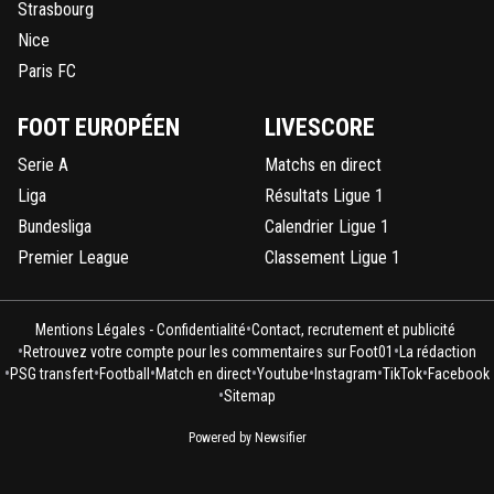
Strasbourg
Nice
Paris FC
FOOT EUROPÉEN
LIVESCORE
Serie A
Matchs en direct
Liga
Résultats Ligue 1
Bundesliga
Calendrier Ligue 1
Premier League
Classement Ligue 1
•
Mentions Légales - Confidentialité
Contact, recrutement et publicité
•
•
Retrouvez votre compte pour les commentaires sur Foot01
La rédaction
•
•
•
•
•
•
•
PSG transfert
Football
Match en direct
Youtube
Instagram
TikTok
Facebook
•
Sitemap
Powered by Newsifier