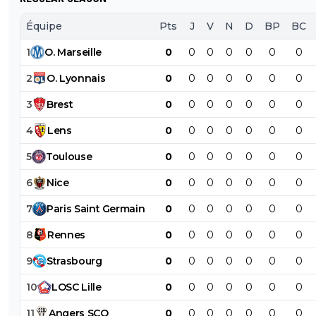
Équipe
Pts
J
V
N
D
BP
BC
1
O
.
Marseille
0
0
0
0
0
0
0
2
O
.
Lyonnais
0
0
0
0
0
0
0
3
Brest
0
0
0
0
0
0
0
4
Lens
0
0
0
0
0
0
0
5
Toulouse
0
0
0
0
0
0
0
6
Nice
0
0
0
0
0
0
0
7
Paris
Saint
Germain
0
0
0
0
0
0
0
8
Rennes
0
0
0
0
0
0
0
9
Strasbourg
0
0
0
0
0
0
0
10
LOSC
Lille
0
0
0
0
0
0
0
11
Angers
SCO
0
0
0
0
0
0
0