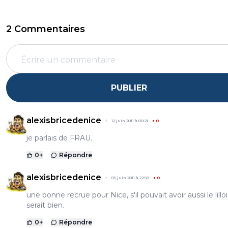
2 Commentaires
PUBLIER
alexisbricedenice
12 juin 2011 à 00:21
+
0
je parlais de FRAU.
0
+
Répondre
alexisbricedenice
05 juin 2011 à 22:58
+
0
une bonne recrue pour Nice, s'il pouvait avoir aussi le lillo
serait bien.
0
+
Répondre