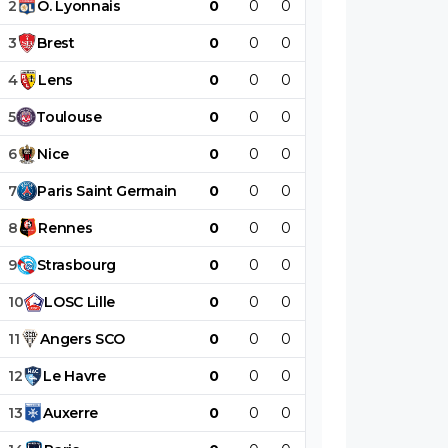
2
O
.
Lyonnais
0
0
0
0
0
0
3
Brest
0
0
0
0
0
0
4
Lens
0
0
0
0
0
0
5
Toulouse
0
0
0
0
0
0
6
Nice
0
0
0
0
0
0
7
Paris
Saint
Germain
0
0
0
0
0
0
8
Rennes
0
0
0
0
0
0
9
Strasbourg
0
0
0
0
0
0
10
LOSC
Lille
0
0
0
0
0
0
11
Angers
SCO
0
0
0
0
0
0
12
Le
Havre
0
0
0
0
0
0
13
Auxerre
0
0
0
0
0
0