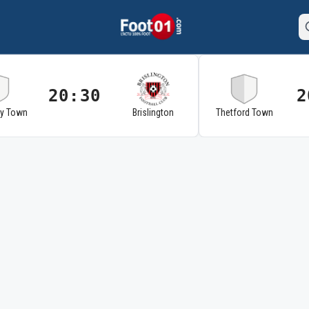
20:30
2
ry Town
Brislington
Thetford Town