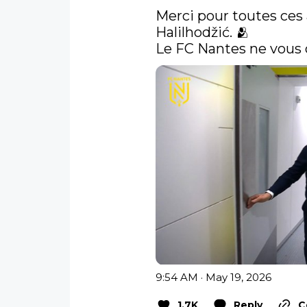
Merci pour toutes ces 
Halilhodžić. 🫂

Le FC Nantes ne vous o
9:54 AM · May 19, 2026
1.7K
Reply
C