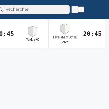
0:45
20:45
Faversham Strike
Yaxley FC
Force