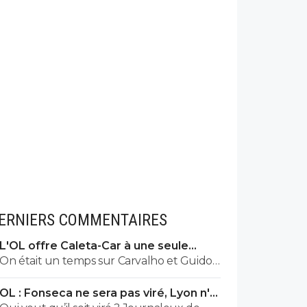
ERNIERS COMMENTAIRES
L'OL offre Caleta-Car à une seule
condition
On était un temps sur Carvalho et Guido
Rodriguez... En panic buy, Blanc a bien
OL : Fonseca ne sera pas viré, Lyon n'a
validé ce joueur, je ne vois pas le raccourci.
pas l'argent pour le faire