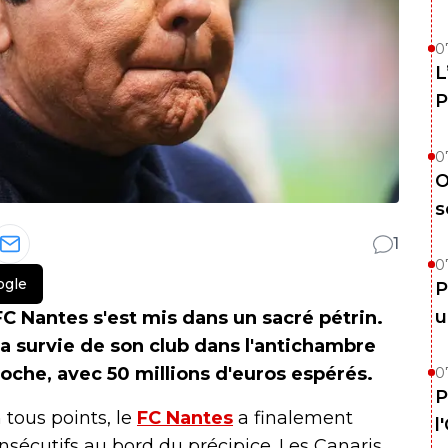
0
L
P
0
O
s
1
0
ogle
P
u
FC Nantes s'est mis dans un sacré pétrin.
a survie de son club dans l'antichambre
 poche, avec 50 millions d'euros espérés.
0
P
tous points, le
FC Nantes
a finalement
l
nsécutifs au bord du précipice. Les Canaris