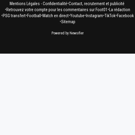
•
Mentions Légales - Confidentialité
Contact, recrutement et publicité
•
•
Retrouvez votre compte pour les commentaires sur Foot01
La rédaction
•
•
•
•
•
•
•
PSG transfert
Football
Match en direct
Youtube
Instagram
TikTok
Facebook
•
Sitemap
Powered by Newsifier