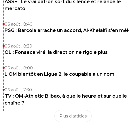
ASSE : Le vrai patron sort du silence et relance le
mercato
06 août , 8:40
PSG : Barcola arrache un accord, Al-Khelaifi s'en mêl
06 août , 8:20
OL : Fonseca viré, la direction ne rigole plus
06 août , 8:00
L'OM bientôt en Ligue 2, le coupable a un nom
06 août , 7:30
TV : OM-Athletic Bilbao, à quelle heure et sur quelle
chaîne ?
Plus d'articles