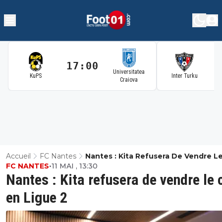
17:00
1
Universitatea
KuPS
Inter Turku
Craiova
Accueil
FC Nantes
Nantes : Kita Refusera De Vendre L
FC NANTES
•
11 MAI , 13:30
En Ligue 2
Nantes : Kita refusera de vendre le 
en Ligue 2