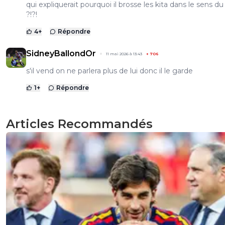
qui expliquerait pourquoi il brosse les kita dans le sens du 
?!?!
4
+
Répondre
SidneyBallondOr
11 mai 2026 à 13:43
+
706
s'il vend on ne parlera plus de lui donc il le garde
1
+
Répondre
Articles Recommandés