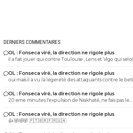
DERNIERS COMMENTAIRES
OL : Fonseca viré, la direction ne rigole plus
il a fait jouer qui contre Toulouse , Lens et Vigo qui selo
docteurs es football de foot01 n'auraient pas du jouer
OL : Fonseca viré, la direction ne rigole plus
oui mais il a vu la legereté des attaquants contre le beti
sachant qu'il ne pouvait pas faire commencer Nuamah
OL : Fonseca viré, la direction ne rigole plus
fofana. J'aurais fait exactement la meme chose sauf dan
20 eme minutes l'expulsion de Niakhaté, ne fais pas le
choix de Ce Carvalho et souvent un entraineur qui ne 
marseillais sweet, et sur le match aller c'est Vigo qui subit une
pas son equipe dans les meilleures dispositions, il met c
OL : Fonseca viré, la direction ne rigole plus
expulsion à la 55eme minutes...Mais ca c'est bizarre t'en
joueurs a des nouveaux postes, cat ils sont plus concen
👍 🤣🤣🤣 🇵🇹🇧🇷🇫🇷🇺🇦
pas hein monsieur mauvaise foi??
sur leur nouveau role.