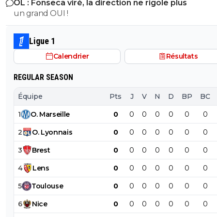
OL : Fonseca viré, la direction ne rigole plus
un grand OUI !
Ligue 1
Calendrier
Résultats
REGULAR SEASON
Équipe
Pts
J
V
N
D
BP
BC
1
O
.
Marseille
0
0
0
0
0
0
0
2
O
.
Lyonnais
0
0
0
0
0
0
0
3
Brest
0
0
0
0
0
0
0
4
Lens
0
0
0
0
0
0
0
5
Toulouse
0
0
0
0
0
0
0
6
Nice
0
0
0
0
0
0
0