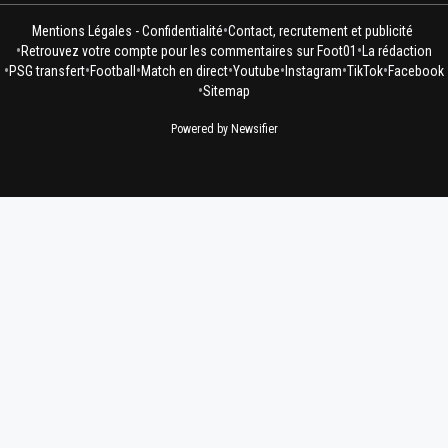
•
Mentions Légales - Confidentialité
Contact, recrutement et publicité
•
•
Retrouvez votre compte pour les commentaires sur Foot01
La rédaction
•
•
•
•
•
•
•
PSG transfert
Football
Match en direct
Youtube
Instagram
TikTok
Facebook
•
Sitemap
Powered by Newsifier