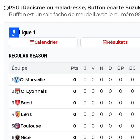
PSG : Racisme ou maladresse, Buffon écarte Suzuk
Buffon est un sale facho de merde il avait le numéro 8
cetait pas un hasard...
Ligue 1
Calendrier
Résultats
REGULAR SEASON
Équipe
Pts
J
V
N
D
BP
BC
1
O
.
Marseille
0
0
0
0
0
0
0
2
O
.
Lyonnais
0
0
0
0
0
0
0
3
Brest
0
0
0
0
0
0
0
4
Lens
0
0
0
0
0
0
0
5
Toulouse
0
0
0
0
0
0
0
6
Nice
0
0
0
0
0
0
0