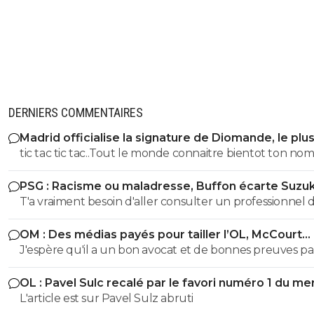
DERNIERS COMMENTAIRES
Madrid officialise la signature de Diomande, le plu
transfert de son histoire
tic tac tic tac..Tout le monde connaitre bientot ton no
prénom et adresse !! tu avais été prévenu... tu continue 
PSG : Racisme ou maladresse, Buffon écarte Suzuk
ton mariolle ! faudra pas que tu viennes chialer comme 
T'a vraiment besoin d'aller consulter un professionnel 
dernière fois gros bouffon et assumer pour une fois dan
santé...tu vois des fachos partout toi gros malade mdr
vie petit provocateur
OM : Des médias payés pour tailler l’OL, McCourt
accusé
J'espère qu'il a un bon avocat et de bonnes preuves p
qu'il va vite exploser en vol avec ses différentes révélat
OL : Pavel Sulc recalé par le favori numéro 1 du me
L'article est sur Pavel Sulz abruti