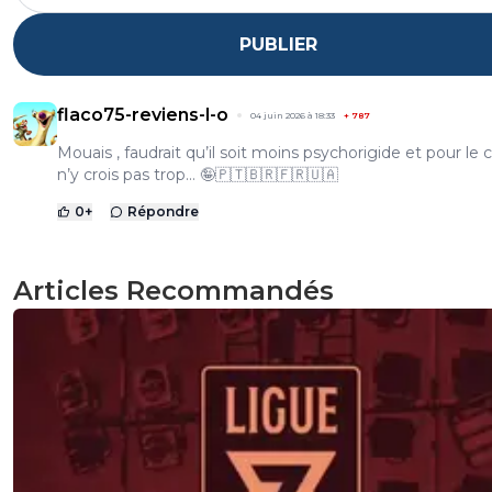
PUBLIER
flaco75-reviens-l-o
04 juin 2026 à 18:33
+
787
Mouais , faudrait qu’il soit moins psychorigide et pour le c
n’y crois pas trop… 🤪🇵🇹🇧🇷🇫🇷🇺🇦
0
+
Répondre
Articles Recommandés