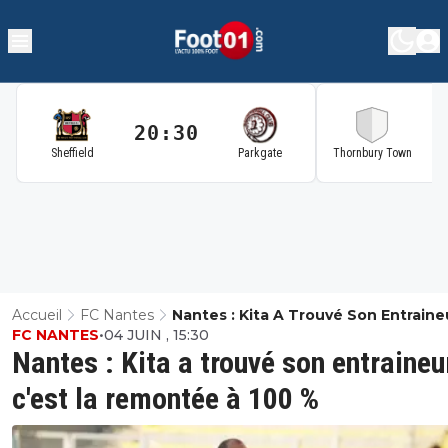
20:30
2
Sheffield
Parkgate
Thornbury Town
Accueil
FC Nantes
Nantes : Kita A Trouvé Son Entraine
FC NANTES
•
04 JUIN , 15:30
C'est La Remontée À 100 %
Nantes : Kita a trouvé son entraineu
c'est la remontée à 100 %