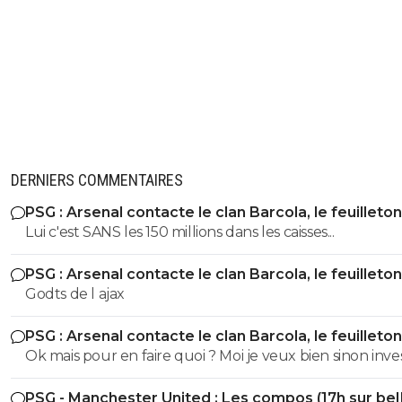
DERNIERS COMMENTAIRES
PSG : Arsenal contacte le clan Barcola, le feuilleton
relancé
Lui c'est SANS les 150 millions dans les caisses...
PSG : Arsenal contacte le clan Barcola, le feuilleton
relancé
Godts de l ajax
PSG : Arsenal contacte le clan Barcola, le feuilleton
relancé
Ok mais pour en faire quoi ? Moi je veux bien sinon inves
l'autre côté...et autre chose que Digne !
PSG - Manchester United : Les compos (17h sur be