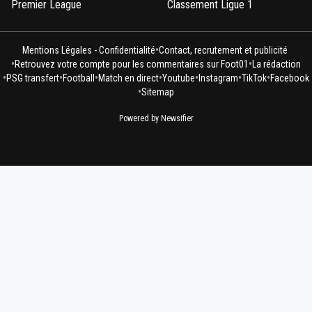
Premier League
Classement Ligue 1
•
Mentions Légales - Confidentialité
Contact, recrutement et publicité
•
•
Retrouvez votre compte pour les commentaires sur Foot01
La rédaction
•
•
•
•
•
•
•
PSG transfert
Football
Match en direct
Youtube
Instagram
TikTok
Facebook
•
Sitemap
Powered by Newsifier