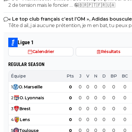
Sports 1)
2 de tension mais le foncier … 🤪🇧🇷🇵🇹🇫🇷🇺🇦
« Le top club français c’est l’OM », Adidas bouscule
PSG
Tête d ail, j ai aucune prétention, je m en bat, tu peux 
ce que tu veux de Paris, c est pas le problème, c est jus
que j aime pas les énormes cons, t es juste un gros rigol
Ligue 1
qui il faut rappeler qu’il supporte un club qui fait des p
Calendrier
Résultats
nommés « champions project » et qui met des banderol
Europe peut trembler, l om est de retour »…si ça, ce n 
REGULAR SEASON
la définition même de la prétention…et le tout pour en
se ridiculiser devant toute l Europe en battant le reco
Équipe
Pts
J
V
N
D
BP
BC
défaites d affilée de la compétition…donc un club tout 
1
O
.
Marseille
0
0
0
0
0
0
0
image de clown condescendant, bisous la Raymond Q
2
O
.
Lyonnais
0
0
0
0
0
0
0
3
Brest
0
0
0
0
0
0
0
4
Lens
0
0
0
0
0
0
0
5
Toulouse
0
0
0
0
0
0
0