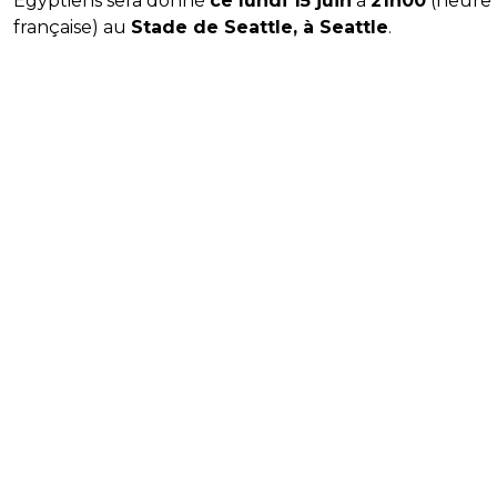
Égyptiens sera donné
ce lundi 15 juin
à
21h00
(heure
française) au
Stade de Seattle, à Seattle
.