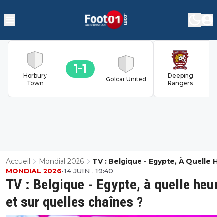
1
1
Horbury
Deeping
Golcar United
Town
Rangers
Accueil
Mondial 2026
TV : Belgique - Egypte, À Quelle 
MONDIAL 2026
•
14 JUIN , 19:40
Et Sur Quelles Chaînes ?
TV : Belgique - Egypte, à quelle heu
et sur quelles chaînes ?