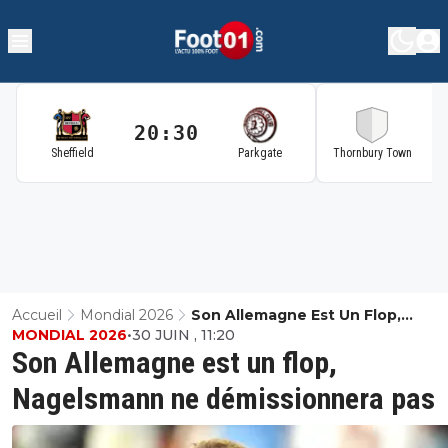
20:30
2
Sheffield
Parkgate
Thornbury Town
Accueil
Mondial 2026
Son Allemagne Est Un Flop,
MONDIAL 2026
•
30 JUIN , 11:20
Nagelsmann Ne Démissionnera P
Son Allemagne est un flop,
Nagelsmann ne démissionnera pas