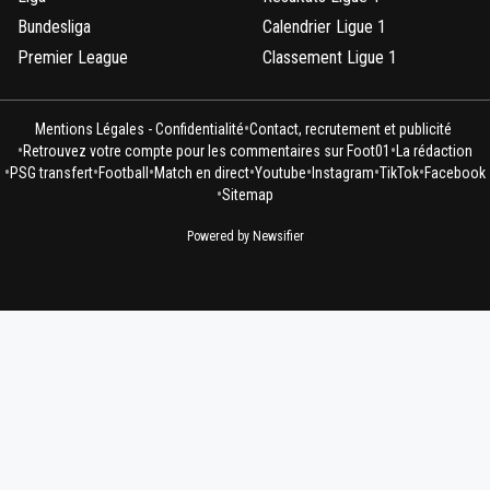
Bundesliga
Calendrier Ligue 1
Premier League
Classement Ligue 1
•
Mentions Légales - Confidentialité
Contact, recrutement et publicité
•
•
Retrouvez votre compte pour les commentaires sur Foot01
La rédaction
•
•
•
•
•
•
•
PSG transfert
Football
Match en direct
Youtube
Instagram
TikTok
Facebook
•
Sitemap
Powered by Newsifier