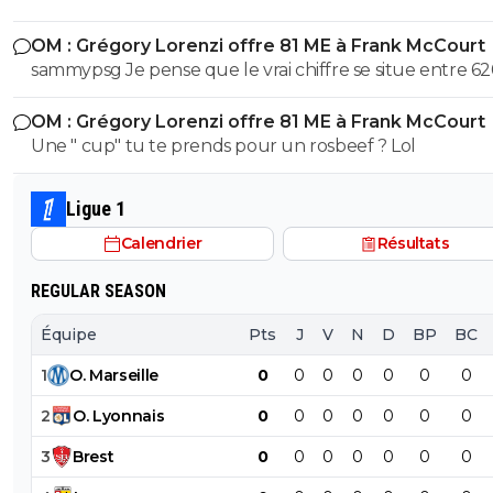
cetait pas un hasard...
OM : Grégory Lorenzi offre 81 ME à Frank McCourt
sammypsg Je pense que le vrai chiffre se situe entre 62
700 M
OM : Grégory Lorenzi offre 81 ME à Frank McCourt
Une " cup" tu te prends pour un rosbeef ? Lol
Ligue 1
Calendrier
Résultats
REGULAR SEASON
Équipe
Pts
J
V
N
D
BP
BC
1
O
.
Marseille
0
0
0
0
0
0
0
2
O
.
Lyonnais
0
0
0
0
0
0
0
3
Brest
0
0
0
0
0
0
0