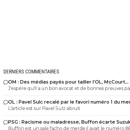
DERNIERS COMMENTAIRES
OM : Des médias payés pour tailler l’OL, McCourt
accusé
J'espère qu'il a un bon avocat et de bonnes preuves p
qu'il va vite exploser en vol avec ses différentes révélat
OL : Pavel Sulc recalé par le favori numéro 1 du me
L'article est sur Pavel Sulz abruti
PSG : Racisme ou maladresse, Buffon écarte Suzuk
Buffon est un sale facho de merde il avait le numéro 8