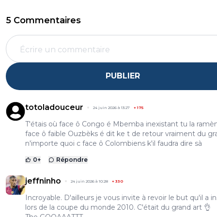
5 Commentaires
PUBLIER
totoladouceur
24 juin 2026 à 13:27
+
175
T'étais où face ô Congo é Mbemba inexistant tu la ramè
face ô faible Ouzbèks é dit ke t de retour vraiment du g
n'importe quoi c face ô Colombiens k'il faudra dire sà
0
+
Répondre
jeffninho
24 juin 2026 à 10:28
+
330
Incroyable. D'ailleurs je vous invite à revoir le but qu'il a in
lors de la coupe du monde 2010. C'était du grand art 👌
The GOOAAATTT