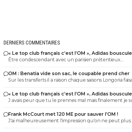
DERNIERS COMMENTAIRES
« Le top club français c’est l’OM », Adidas bouscule
PSG
Être condescendant avec un parisien prétentieux
(pléonasme) c'est mon plaisir petit poussin. Bisous
OM : Benatia vide son sac, le coupable prend cher
Sur les transferts il a raison chaque saisons Longoria faisa
15/16 joueurs avec son poto ribalta benatia etait pas enco
« Le top club français c’est l’OM », Adidas bouscule
om a l époque. En plus Longoria faisait ses agents amis
PSG
J avais peur que tu le prennes mal mais finalement je s
toucher sur les transferts sur l achat de tocard qui veu
content que tu le prennes comme ça Raymond Q et 
pas quitter l'OM. Oui tout le monde voyait arriver des
Frank McCourt met 120 ME pour sauver l’OM !
plus, ça reste dans la lignée de ta condescendance d’
joueurs tout le monde etait content mais les dessous d
J'ai malheureusement l'impression qu'on ne peut plus
con, bravo à toi.
transferts personne ne se posaient les questions comm
aujourd'hui espérer mieux que ça. Pour moi il n'y a pas mille
avec quelle argent...Avec du recule Longoria a ruiné le