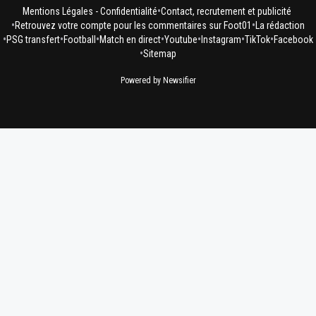
•
Mentions Légales - Confidentialité
Contact, recrutement et publicité
•
•
Retrouvez votre compte pour les commentaires sur Foot01
La rédaction
•
•
•
•
•
•
•
PSG transfert
Football
Match en direct
Youtube
Instagram
TikTok
Facebook
•
Sitemap
Powered by Newsifier