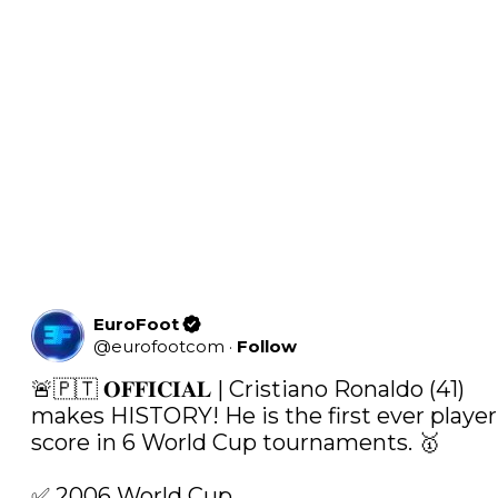
EuroFoot
@
eurofootcom
·
Follow
🚨🇵🇹 𝐎𝐅𝐅𝐈𝐂𝐈𝐀𝐋 | Cristiano Ronaldo (41) 
makes HISTORY! He is the first ever player 
score in 6 World Cup tournaments. 🥇

✅ 2006 World Cup
