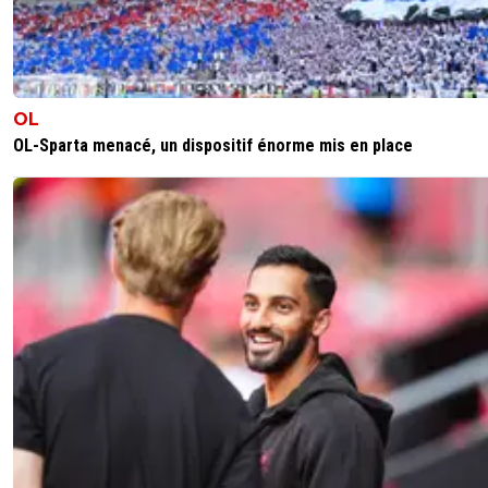
retour haha
1
+
Répondre
OL
OL-Sparta menacé, un dispositif énorme mis en place