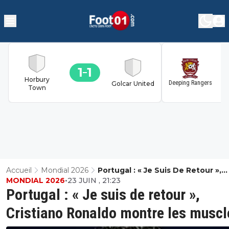
1
1
1
Horbury
Deeping Rangers
Golcar United
Town
Accueil
Mondial 2026
Portugal : « Je Suis De Retour »,
MONDIAL 2026
•
23 JUIN , 21:23
Cristiano Ronaldo Montre Les Mu
Portugal : « Je suis de retour »,
Cristiano Ronaldo montre les muscl