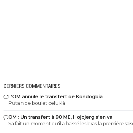
DERNIERS COMMENTAIRES
L’OM annule le transfert de Kondogbia
Putain de boulet celui-là
OM : Un transfert à 90 ME, Hojbjerg s'en va
Sa fait un moment qu'il a baissé les bras la première saiso
etait top mais depuis quelques match etait en dessus. 