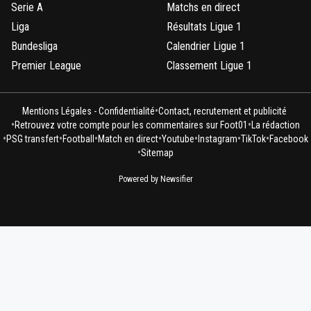
Serie A
Matchs en direct
Liga
Résultats Ligue 1
Bundesliga
Calendrier Ligue 1
Premier League
Classement Ligue 1
•
Mentions Légales - Confidentialité
Contact, recrutement et publicité
•
•
Retrouvez votre compte pour les commentaires sur Foot01
La rédaction
•
•
•
•
•
•
•
PSG transfert
Football
Match en direct
Youtube
Instagram
TikTok
Facebook
•
Sitemap
Powered by Newsifier