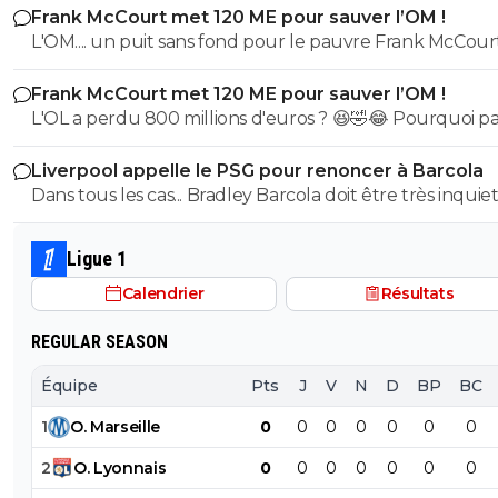
Frank McCourt met 120 ME pour sauver l’OM !
et bon vent a lui pour le reste de sa carrière ...
L'OM.... un puit sans fond pour le pauvre Frank McCourt
Frank McCourt met 120 ME pour sauver l’OM !
L'OL a perdu 800 millions d'euros ? 😆🤣😂 Pourquoi pas un
milliard tant que tu y es ! ^^
Liverpool appelle le PSG pour renoncer à Barcola
Dans tous les cas... Bradley Barcola doit être très inquiet. C
qui est vraiment compréhensible lorsque l'on sait co
le PSG a traiter Kylian Mbappé lorsqu'il avait voulu quit
Ligue 1
PSG.
Calendrier
Résultats
REGULAR SEASON
Équipe
Pts
J
V
N
D
BP
BC
1
O
.
Marseille
0
0
0
0
0
0
0
2
O
.
Lyonnais
0
0
0
0
0
0
0