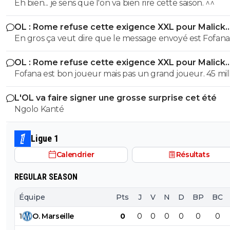
Eh bien... je sens que l'on va bien rire cette saison. ^^
OL : Rome refuse cette exigence XXL pour Malick
Fofana
En gros ça veut dire que le message envoyé est Fofana n'est
pas à vendre MAIS SI vous êtes prêts à débourser une
OL : Rome refuse cette exigence XXL pour Malick
somme folle, alors on discute En dessous c'est NIET
Fofana
Fofana est bon joueur mais pas un grand joueur. 45 mil
pour un joueur blessé pendant 9 mois c'est beaucoup
L'OL va faire signer une grosse surprise cet été
cher. personne ne mettra cette somme sans avoir pass
Ngolo Kanté
visite médicale précise au sujet de sa blessure.
Ligue 1
Calendrier
Résultats
REGULAR SEASON
Équipe
Pts
J
V
N
D
BP
BC
1
O
.
Marseille
0
0
0
0
0
0
0