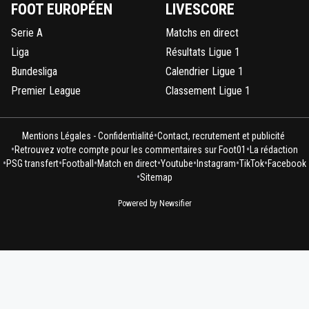
FOOT EUROPÉEN
LIVESCORE
Serie A
Matchs en direct
Liga
Résultats Ligue 1
Bundesliga
Calendrier Ligue 1
Premier League
Classement Ligue 1
•
Mentions Légales - Confidentialité
Contact, recrutement et publicité
•
•
Retrouvez votre compte pour les commentaires sur Foot01
La rédaction
•
•
•
•
•
•
•
PSG transfert
Football
Match en direct
Youtube
Instagram
TikTok
Facebook
•
Sitemap
Powered by Newsifier