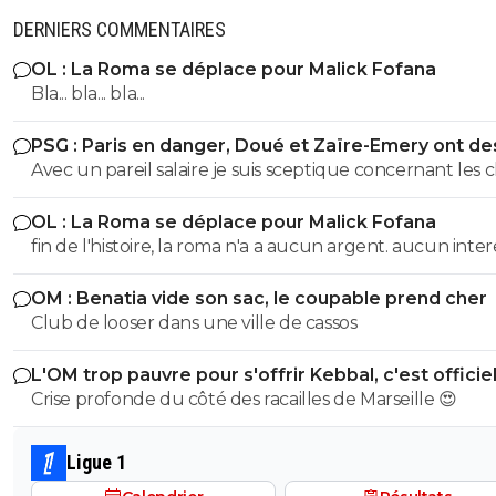
DERNIERS COMMENTAIRES
OL : La Roma se déplace pour Malick Fofana
Bla... bla... bla...
PSG : Paris en danger, Doué et Zaïre-Emery ont de
offres
Avec un pareil salaire je suis sceptique concernant les 
qui recruteraient ZAÏRE,du pipeau..
OL : La Roma se déplace pour Malick Fofana
fin de l'histoire, la roma n'a a aucun argent. aucun inter
evoquer cette piste a part des clics
OM : Benatia vide son sac, le coupable prend cher
Club de looser dans une ville de cassos
L'OM trop pauvre pour s'offrir Kebbal, c'est officie
Crise profonde du côté des racailles de Marseille 😍
Ligue 1