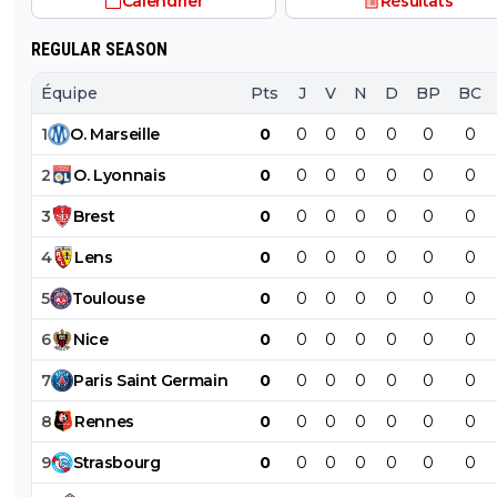
Calendrier
Résultats
REGULAR SEASON
Équipe
Pts
J
V
N
D
BP
BC
1
O
.
Marseille
0
0
0
0
0
0
0
2
O
.
Lyonnais
0
0
0
0
0
0
0
3
Brest
0
0
0
0
0
0
0
4
Lens
0
0
0
0
0
0
0
5
Toulouse
0
0
0
0
0
0
0
6
Nice
0
0
0
0
0
0
0
7
Paris
Saint
Germain
0
0
0
0
0
0
0
8
Rennes
0
0
0
0
0
0
0
9
Strasbourg
0
0
0
0
0
0
0