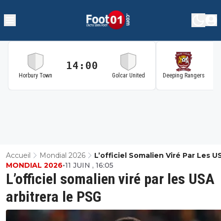
14:00
1
Horbury Town
Golcar United
Deeping Rangers
Accueil
Mondial 2026
L’officiel Somalien Viré Par Les U
MONDIAL 2026
•
11 JUIN , 16:05
Arbitrera Le PSG
L’officiel somalien viré par les USA
arbitrera le PSG