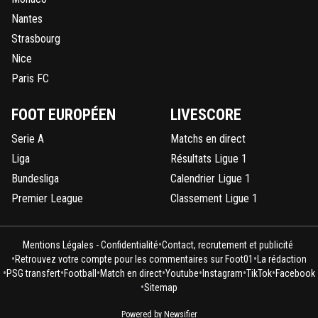
Nantes
Strasbourg
Nice
Paris FC
FOOT EUROPÉEN
LIVESCORE
Serie A
Matchs en direct
Liga
Résultats Ligue 1
Bundesliga
Calendrier Ligue 1
Premier League
Classement Ligue 1
•
Mentions Légales - Confidentialité
Contact, recrutement et publicité
•
•
Retrouvez votre compte pour les commentaires sur Foot01
La rédaction
•
•
•
•
•
•
•
PSG transfert
Football
Match en direct
Youtube
Instagram
TikTok
Facebook
•
Sitemap
Powered by Newsifier