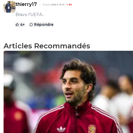
thierry17
11 juin 2026 à 16:13
+
80
Bravo l'UEFA...
4
+
Répondre
Articles Recommandés