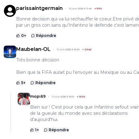
parissaintgermain
12 juin 2026 à 11:46
+
1130
Bonne decision qui va lui rechauffer le coeur.Etre privé
par un gros con sans qu'Infantino le defende c'est lamen
0
+
Répondre
Maubelan-OL
11 juin 2026 à 16:34
+
2043
Très bonne décision
Bien que la FIFA aurait pu l'envoyer au Mexique ou au C
5
+
Répondre
mopi69
11 juin 2026 à 18:15
+
1300
Bien sur ! C'est pour cela que Infantino sefout vra
de la gueule du monde avec ses déclarations
d'aujourd'hui.
1
+
Répondre