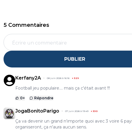
5 Commentaires
PUBLIER
Kerfany2A
08 juin 2026 à 16:16
+
329
Football jeu populaire.... mais ça c'était avant !!!
0
+
Répondre
JogaBonitoParigo
07 juin 2026 à 19:49
+
330
Ça va devenir un grand n'importe quoi avec 3 voire 6 pay
organiseront, ça n'aura aucun sens.