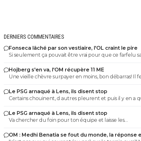
DERNIERS COMMENTAIRES
Fonseca lâché par son vestiaire, l'OL craint le pire
Si seulement ça pouvait être vrai pour que ce farfelu s
froc qui sabote tous les clubs par lesquels il passe dég
Hojberg s'en va, l'OM récupère 11 ME
serait une délivrance pour cet effectif qui peut vraimen
Une vieille chèvre surpayer en moins, bon débarras! Il f
performer sans un clown pareil qui se plaît à faire
la place à 3 minots du centre Louis Dreyfus qui eux ont
absolument tout à l'envers
Le PSG arnaqué à Lens, ils disent stop
et mouilleront le maillot !
Certains chouinent, d autres pleurent et puis il y en a q
repartent avec une main derrière et une main devan
Le PSG arnaqué à Lens, ils disent stop
Va chercher du foin pour ton équipe et laisse les
commentaires aux supporters de clubs de foot
OM : Medhi Benatia se fout du monde, la réponse 