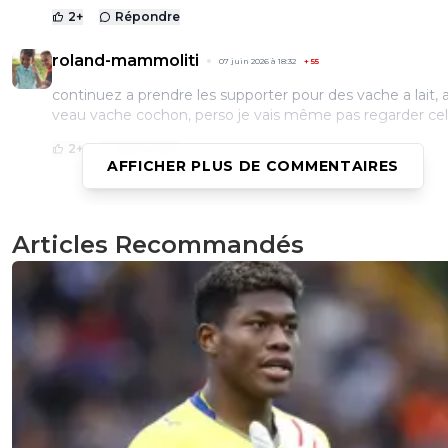
2
+
Répondre
roland-mammoliti
07 juin 2026 à 18:32
+
55
continuez a prendre les supporter pour des vache a lait, 
veau vache cochon, perso je vais même pas regarder cell
2
+
Répondre
AFFICHER PLUS DE COMMENTAIRES
sergio33
07 juin 2026 à 18:22
+
1612
Articles Recommandés
Que vient faire Kylian Mbappé en image dans cet article 
La stupidité n'est plus à faire ici avec votre populisme à 
balles. ^^
0
+
Répondre
DESURMON-ANTI-LYON
07 juin 2026 à 17:36
+
230
Surtout de ne plus être candidat, cela coûte énorméme
contribuables qui ont d'autres choses à penser qu'une c