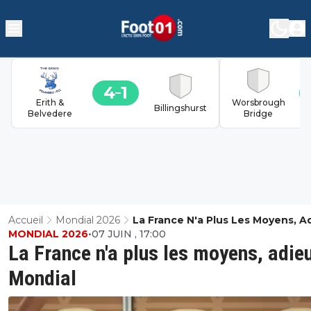
4
1
Erith &
Worsbrough
Billingshurst
Belvedere
Bridge
Accueil
Mondial 2026
La France N'a Plus Les Moyens, A
MONDIAL 2026
•
07 JUIN , 17:00
Le Mondial
La France n'a plus les moyens, adieu
Mondial