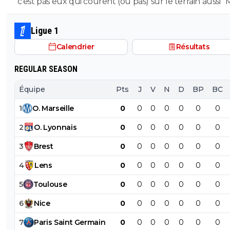
violente
"c’est pas eux qui courent (ou pas) sur le terrain aussi" Merci
pour l'info heureusement que tu est la 😘
Ligue 1
Calendrier
Résultats
REGULAR SEASON
Équipe
Pts
J
V
N
D
BP
BC
1
O
.
Marseille
0
0
0
0
0
0
0
2
O
.
Lyonnais
0
0
0
0
0
0
0
3
Brest
0
0
0
0
0
0
0
4
Lens
0
0
0
0
0
0
0
5
Toulouse
0
0
0
0
0
0
0
6
Nice
0
0
0
0
0
0
0
7
Paris
Saint
Germain
0
0
0
0
0
0
0