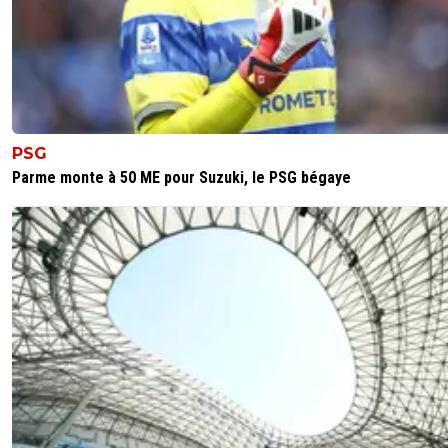
du monde de football pour enrichir une poignée d'indivi
2
+
Répondre
PSG
Parme monte à 50 ME pour Suzuki, le PSG bégaye