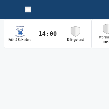
14:00
Worsb
Erith & Belvedere
Billingshurst
Brid