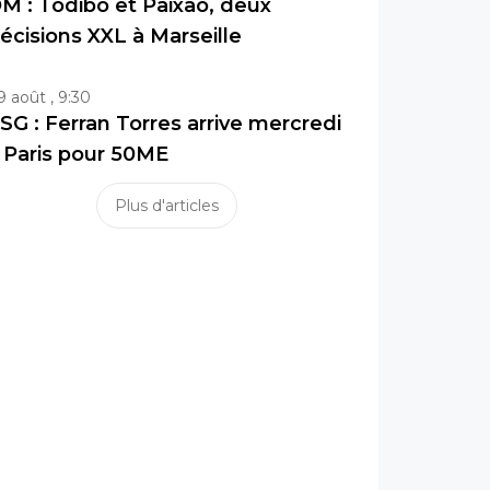
M : Todibo et Paixao, deux
écisions XXL à Marseille
9 août , 9:30
SG : Ferran Torres arrive mercredi
 Paris pour 50ME
Plus d'articles