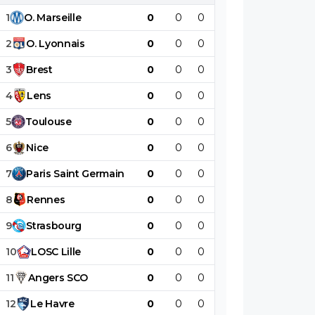
1
O
.
Marseille
0
0
0
0
0
0
2
O
.
Lyonnais
0
0
0
0
0
0
3
Brest
0
0
0
0
0
0
4
Lens
0
0
0
0
0
0
5
Toulouse
0
0
0
0
0
0
6
Nice
0
0
0
0
0
0
7
Paris
Saint
Germain
0
0
0
0
0
0
8
Rennes
0
0
0
0
0
0
9
Strasbourg
0
0
0
0
0
0
10
LOSC
Lille
0
0
0
0
0
0
11
Angers
SCO
0
0
0
0
0
0
12
Le
Havre
0
0
0
0
0
0