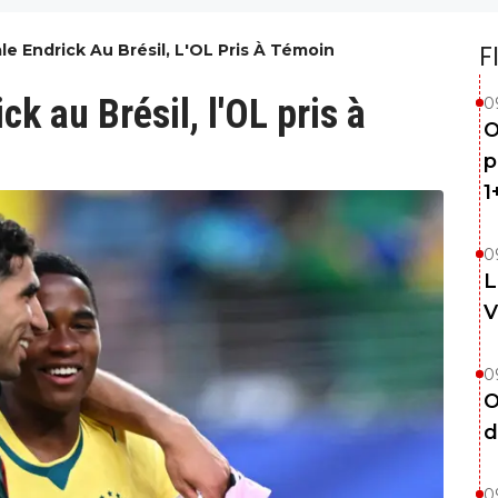
e Endrick Au Brésil, L'OL Pris À Témoin
F
k au Brésil, l'OL pris à
0
O
p
1
0
L
V
0
O
d
0