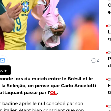
O
e
0
L
g
0
P
2
d
ogle
onde lors du match entre le Brésil et le
0
F
 la Seleção, on pense que Carlo Ancelotti
t
attaquant passé par l'
OL
.
r badine après le nul concédé par son
0
n italien étant bien conscient que son