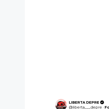
LIBERTA DEPRE
@
liberta___depre
·
F