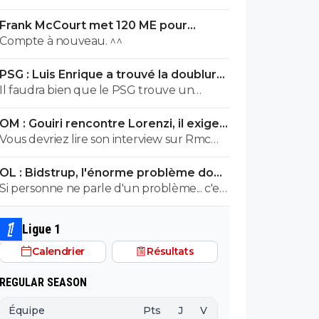
en plus
Frank McCourt met 120 ME pour
sauver l’OM !
Compte à nouveau. ^^
PSG : Luis Enrique a trouvé la doublure
d'Hakimi
Il faudra bien que le PSG trouve un
remplaçant à Achraf Hakimi... vu qu'il
OM : Gouiri rencontre Lorenzi, il exige
risque de se retrouver en prison pour viol
des explications
Vous devriez lire son interview sur Rmc
durant cette saison.
Sport, il veut rester à l'OM et n'a pas
OL : Bidstrup, l'énorme problème dont
l'intention de partir.
personne n'ose parler
Si personne ne parle d'un problème... c'est
qu'il n'y a pas de problème. ^^
Ligue 1
Calendrier
Résultats
REGULAR SEASON
Équipe
Pts
J
V
N
D
BP
B