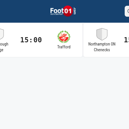
15:00
1
rough
Northampton ON
Trafford
ge
Chenecks