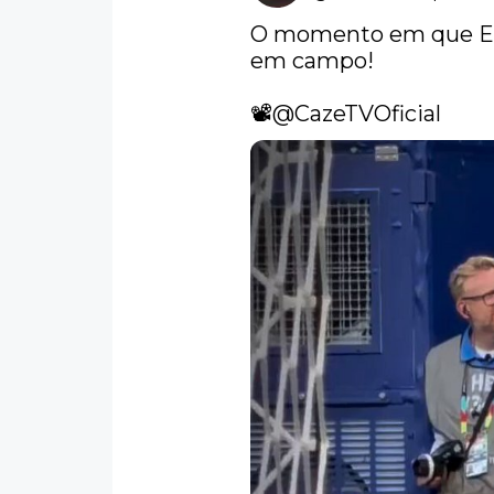
O momento em que End
em campo!

📽️
@CazeTVOficial