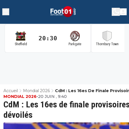
20:30
2
Sheffield
Parkgate
Thornbury Town
Accueil
Mondial 2026
CdM : Les 16es De Finale Provisoi
MONDIAL 2026
•
20 JUIN , 9:40
Dévoilés
CdM : Les 16es de finale provisoire
dévoilés