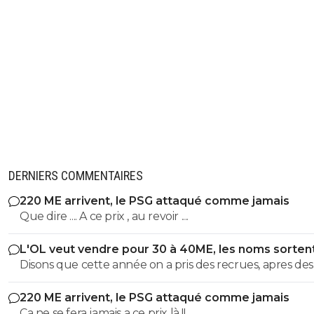
DERNIERS COMMENTAIRES
220 ME arrivent, le PSG attaqué comme jamais
Que dire .... A ce prix , au revoir ....
L'OL veut vendre pour 30 à 40ME, les noms sorten
Disons que cette année on a pris des recrues, apres des
"renforts" ca reste à voir.....
220 ME arrivent, le PSG attaqué comme jamais
Ca ne se fera jamais a ce prix là !!