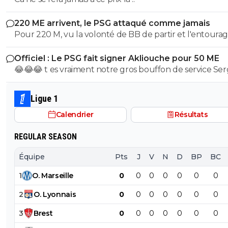
220 ME arrivent, le PSG attaqué comme jamais
Pour 220 M, vu la volonté de BB de partir et l'entoura
toxique de IB on les dépose direct chez les Anglais.
Officiel : Le PSG fait signer Akliouche pour 50 ME
😂😂😂 t es vraiment notre gros bouffon de service Se
Ligue 1
Calendrier
Résultats
REGULAR SEASON
Équipe
Pts
J
V
N
D
BP
BC
1
O
.
Marseille
0
0
0
0
0
0
0
2
O
.
Lyonnais
0
0
0
0
0
0
0
3
Brest
0
0
0
0
0
0
0