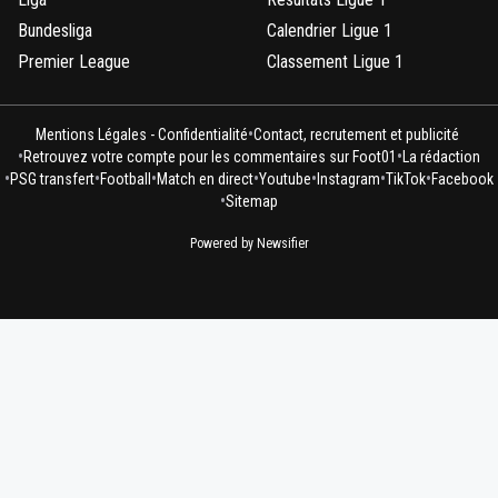
Bundesliga
Calendrier Ligue 1
Premier League
Classement Ligue 1
•
Mentions Légales - Confidentialité
Contact, recrutement et publicité
•
•
Retrouvez votre compte pour les commentaires sur Foot01
La rédaction
•
•
•
•
•
•
•
PSG transfert
Football
Match en direct
Youtube
Instagram
TikTok
Facebook
•
Sitemap
Powered by Newsifier