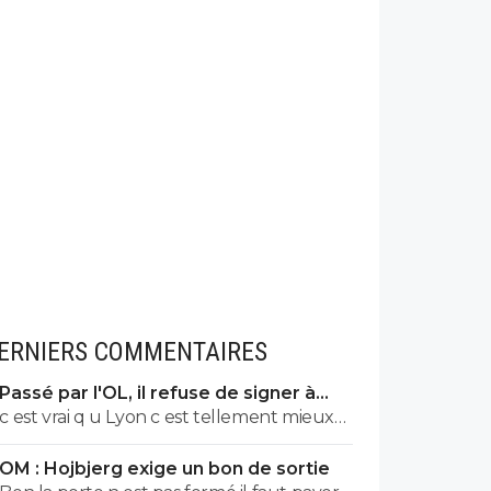
ERNIERS COMMENTAIRES
Passé par l'OL, il refuse de signer à
l'OM
c est vrai q u Lyon c est tellement mieux
qu ailleurs. les saints..... les femmes
OM : Hojbjerg exige un bon de sortie
enceintes frappées, les cris de singes, les