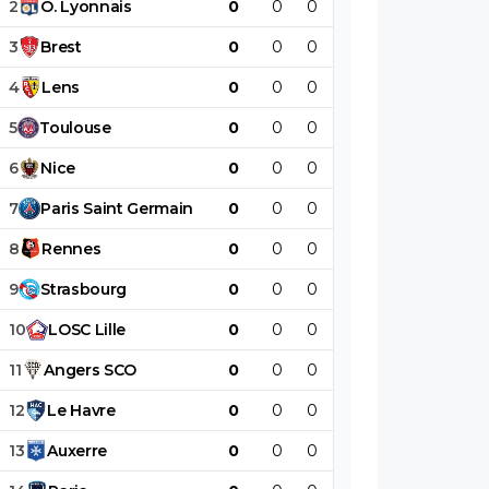
2
O
.
Lyonnais
0
0
0
0
0
0
3
Brest
0
0
0
0
0
0
4
Lens
0
0
0
0
0
0
5
Toulouse
0
0
0
0
0
0
6
Nice
0
0
0
0
0
0
7
Paris
Saint
Germain
0
0
0
0
0
0
8
Rennes
0
0
0
0
0
0
9
Strasbourg
0
0
0
0
0
0
10
LOSC
Lille
0
0
0
0
0
0
11
Angers
SCO
0
0
0
0
0
0
12
Le
Havre
0
0
0
0
0
0
13
Auxerre
0
0
0
0
0
0