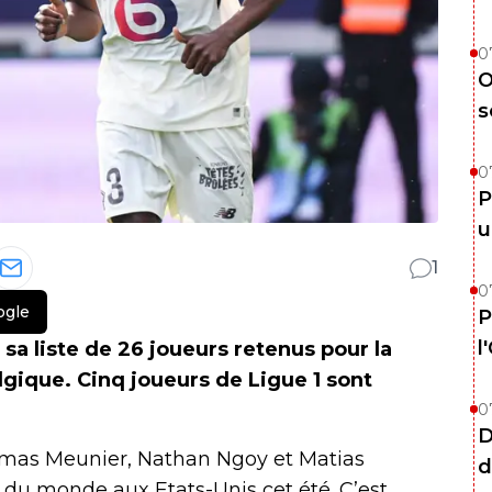
0
O
s
0
P
u
1
0
ogle
P
l
sa liste de 26 joueurs retenus pour la
ique. Cinq joueurs de Ligue 1 sont
0
D
Thomas Meunier, Nathan Ngoy et Matias
d
du monde aux Etats-Unis cet été. C’est