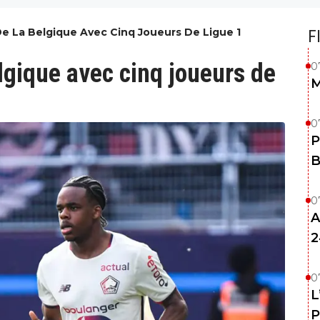
De La Belgique Avec Cinq Joueurs De Ligue 1
F
elgique avec cinq joueurs de
0
M
0
P
B
0
A
2
0
L
P