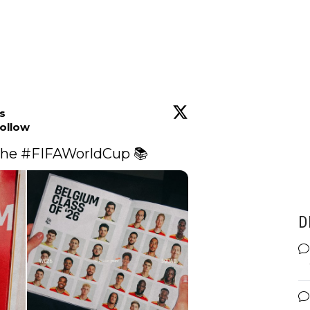
ls
ollow
the 
#FIFAWorldCup
 📚 
D