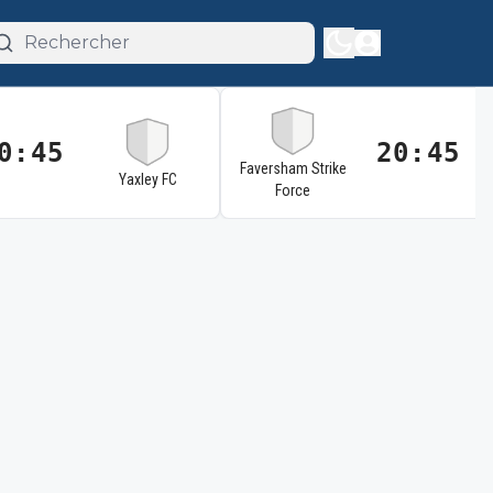
0:45
20:45
Faversham Strike
Yaxley FC
Force