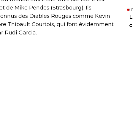
t de Mike Pendes (Strasbourg). Ils
0
connus des Diables Rouges comme Kevin
L
e Thibault Courtois, qui font évidemment
c
ar Rudi Garcia.