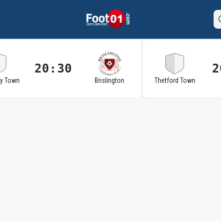
20:30
2
ry Town
Brislington
Thetford Town