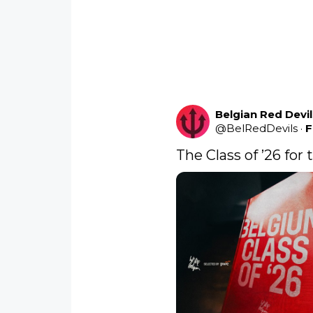
Belgian Red Devi
@
BelRedDevils
·
F
The Class of ’26 for 