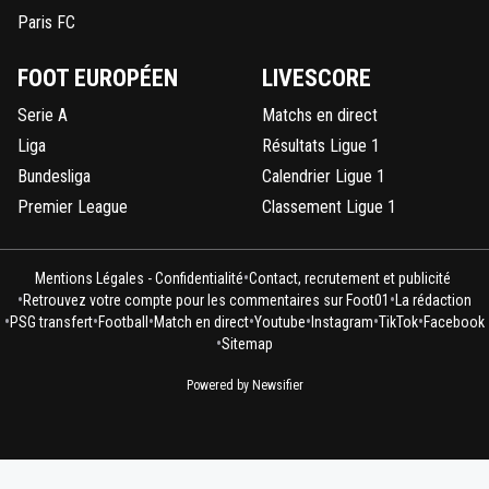
Paris FC
FOOT EUROPÉEN
LIVESCORE
Serie A
Matchs en direct
Liga
Résultats Ligue 1
Bundesliga
Calendrier Ligue 1
Premier League
Classement Ligue 1
•
Mentions Légales - Confidentialité
Contact, recrutement et publicité
•
•
Retrouvez votre compte pour les commentaires sur Foot01
La rédaction
•
•
•
•
•
•
•
PSG transfert
Football
Match en direct
Youtube
Instagram
TikTok
Facebook
•
Sitemap
Powered by Newsifier