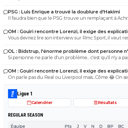
PSG : Luis Enrique a trouvé la doublure d'Hakimi
Il faudra bien que le PSG trouve un remplaçant à Achr
Hakimi... vu qu'il risque de se retrouver en prison pour v
OM : Gouiri rencontre Lorenzi, il exige des explicat
durant cette saison.
Vous devriez lire son interview sur Rmc Sport, il veut re
l'OM et n'a pas l'intention de partir.
OL : Bidstrup, l'énorme problème dont personne n
parler
Si personne ne parle d'un problème... c'est qu'il n'y a pa
problème. ^^
OM : Gouiri rencontre Lorenzi, il exige des explicat
On parle pas du Real ou Liverpool mais...Côme 😂 On se
mec qui souhaite absolument partir de ce club de
baltringue
Ligue 1
Calendrier
Résultats
REGULAR SEASON
Équipe
Pts
J
V
N
D
BP
BC