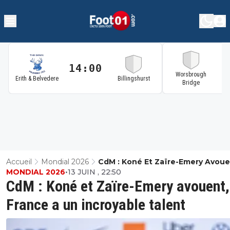
14:00
1
Worsbrough
Erith & Belvedere
Billingshurst
Bridge
Accueil
Mondial 2026
CdM : Koné Et Zaïre-Emery Avouent, La
MONDIAL 2026
•
13 JUIN , 22:50
France A Un Incroyable Talent
CdM : Koné et Zaïre-Emery avouent,
France a un incroyable talent