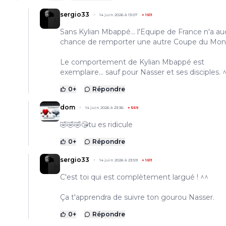
sergio33
14 juin 2026 à 13:07
+
1611
Sans Kylian Mbappé... l'Equipe de France n'a a
chance de remporter une autre Coupe du Mon
Le comportement de Kylian Mbappé est
exemplaire... sauf pour Nasser et ses disciples. 
0
+
Répondre
dom
14 juin 2026 à 23:36
+
569
🤣🤣🤣😘tu es ridicule
0
+
Répondre
sergio33
14 juin 2026 à 23:59
+
1611
C'est toi qui est complètement largué ! ^^
Ça t'apprendra de suivre ton gourou Nasser.
0
+
Répondre