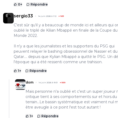
0
+
Répondre
sergio33
14 juin 2026 à 1:12
+
1611
C'est sûr qu'il y a beaucoup de monde ici et ailleurs qui o
oublié le triplé de Kilian Mbappé en finale de la Coupe du
Monde 2022.
Il n'y a que les journalistes et les supporters du PSG qui
peuvent relayer le bashing obsessionnel de Nasser et du
Qatar.... depuis que Kylian Mbappé a quitté le PSG. Un dé
l'époque qui a été ressenti comme une trahison.
1
+
Répondre
dom
14 juin 2026 à 9:01
+
569
Mais personne n'a oublié et c'est un super joueur 
critique tient à ses comportements sur et hors.du
terrain...Le bassin systématique est vraiment nul 
être aveugle à ce point l'est tout autant !
1
+
Répondre