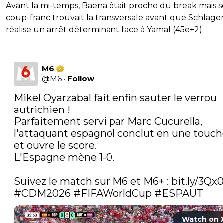
Avant la mi-temps, Baena était proche du break mais 
coup-franc trouvait la transversale avant que Schlage
réalise un arrêt déterminant face à Yamal (45e+2).
M6
@
M6
·
Follow
Mikel Oyarzabal fait enfin sauter le verrou 
autrichien !

Parfaitement servi par Marc Cucurella, 
l'attaquant espagnol conclut en une touche
et ouvre le score.

L'Espagne mène 1-0.

Suivez le match sur M6 et M6+ : 
bit.ly/3Qx
#CDM2026
#FIFAWorldCup
#ESPAUT
Watch on 