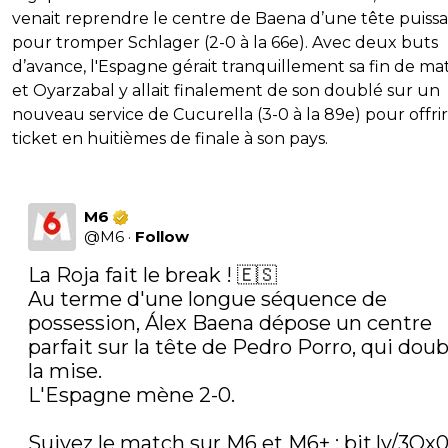
venait reprendre le centre de Baena d’une tête puiss
pour tromper Schlager (2-0 à la 66e). Avec deux buts
d’avance, l'Espagne gérait tranquillement sa fin de ma
et Oyarzabal y allait finalement de son doublé sur un
nouveau service de Cucurella (3-0 à la 89e) pour offri
ticket en huitièmes de finale à son pays.
M6
@
M6
·
Follow
La Roja fait le break ! 🇪🇸

Au terme d'une longue séquence de 
possession, Álex Baena dépose un centre 
parfait sur la tête de Pedro Porro, qui doubl
la mise.

L'Espagne mène 2-0.

Suivez le match sur M6 et M6+ : 
bit.ly/3Qx