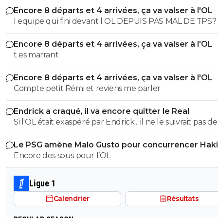
Encore 8 départs et 4 arrivées, ça va valser à l'OL
l equipe qui fini devant l OL DEPUIS PAS MAL DE TPS? lol. t
es tro malin toi
Encore 8 départs et 4 arrivées, ça va valser à l'OL
t es marrant
Encore 8 départs et 4 arrivées, ça va valser à l'OL
Compte petit Rémi et reviens me parler
Endrick a craqué, il va encore quitter le Real
Si l'OL était exaspéré par Endrick... il ne le suivrait pas de
près. Bref... Quand l'équipe sera complète... ce sera beaucoup
Le PSG amène Malo Gusto pour concurrencer Hak
mieux.
Encore des sous pour l’OL
Ligue 1
Calendrier
Résultats