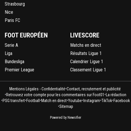
Strasbourg
Nice
Paris FC
FOOT EUROPÉEN
LIVESCORE
Serie A
Matchs en direct
Liga
Résultats Ligue 1
Bundesliga
Calendrier Ligue 1
Premier League
Classement Ligue 1
•
Mentions Légales - Confidentialité
Contact, recrutement et publicité
•
•
Retrouvez votre compte pour les commentaires sur Foot01
La rédaction
•
•
•
•
•
•
•
PSG transfert
Football
Match en direct
Youtube
Instagram
TikTok
Facebook
•
Sitemap
Powered by Newsifier