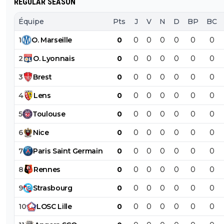
REGULAR SEASON
Équipe
Pts
J
V
N
D
BP
BC
1
O
.
Marseille
0
0
0
0
0
0
0
2
O
.
Lyonnais
0
0
0
0
0
0
0
3
Brest
0
0
0
0
0
0
0
4
Lens
0
0
0
0
0
0
0
5
Toulouse
0
0
0
0
0
0
0
6
Nice
0
0
0
0
0
0
0
7
Paris
Saint
Germain
0
0
0
0
0
0
0
8
Rennes
0
0
0
0
0
0
0
9
Strasbourg
0
0
0
0
0
0
0
10
LOSC
Lille
0
0
0
0
0
0
0