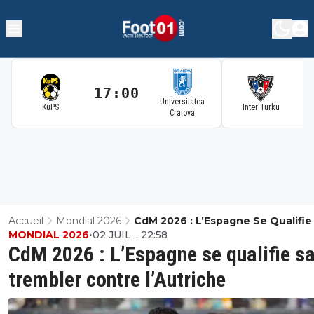
17:00
1
Universitatea
KuPS
Inter Turku
Craiova
Accueil
Mondial 2026
CdM 2026 : L’Espagne Se Qualifie
MONDIAL 2026
•
02 JUIL. , 22:58
Trembler Contre L’Autriche
CdM 2026 : L’Espagne se qualifie s
trembler contre l’Autriche