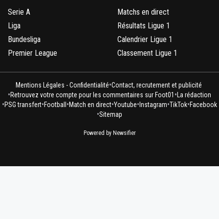
Serie A
Matchs en direct
Liga
Résultats Ligue 1
Bundesliga
Calendrier Ligue 1
Premier League
Classement Ligue 1
•
Mentions Légales - Confidentialité
Contact, recrutement et publicité
•
•
Retrouvez votre compte pour les commentaires sur Foot01
La rédaction
•
•
•
•
•
•
•
PSG transfert
Football
Match en direct
Youtube
Instagram
TikTok
Facebook
•
Sitemap
Powered by Newsifier