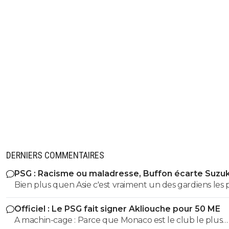
DERNIERS COMMENTAIRES
PSG : Racisme ou maladresse, Buffon écarte Suzuk
Bien plus quen Asie c'est vraiment un des gardiens les 
prometteur au monde, et sa coupe du monde plutot réussi
Officiel : Le PSG fait signer Akliouche pour 50 ME
aussi..
A machin-cage : Parce que Monaco est le club le plus