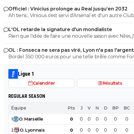
puissant financièrement après le PSG... et qu'il peut aus
Officiel : Vinicius prolonge au Real jusqu’en 2032
avoir des joueurs de qualité. Le PSG en a bien conscience.
Ah tiens... Vinicius s'est servi d'Arsenal et d'un autre Club
C'est pour ça que Campos et le PSG tiennent à ce que
de rester au Real Madrid avec les conditions qu'il voulait
Maghnès Akliouche soit sur le banc du PSG.
L'OL retarde la signature d'un mondialiste
Rien que l'idée de faire une nouvelle saison avec Niles, j'
des frissons...
OL : Fonseca ne sera pas viré, Lyon n'a pas l'argen
le faire
Bordel 350 000 euros pour une telle brêle comme Fo
avec un palmarès néant et un sabotage dans tous les 
dans lesquels il est passé c'est vraiment le casse du siècl
Ligue 1
Comme quoi avec une bonne gueule et avoir l'accent l
Calendrier
Résultats
on peut percer même en étant la plus grosse brêle de la
classe.
REGULAR SEASON
Équipe
Pts
J
V
N
D
BP
BC
1
O
.
Marseille
0
0
0
0
0
0
0
2
O
.
Lyonnais
0
0
0
0
0
0
0