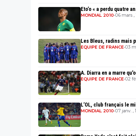
Eto’o « a perdu quatre a
MONDIAL 2010
•
06 mars , 
Les Bleus, radins mais 
EQUIPE DE FRANCE
•
03 ma
A. Diarra en a marre qu'
EQUIPE DE FRANCE
•
02 fév
L’OL, club français le 
MONDIAL 2010
•
07 janv. , 