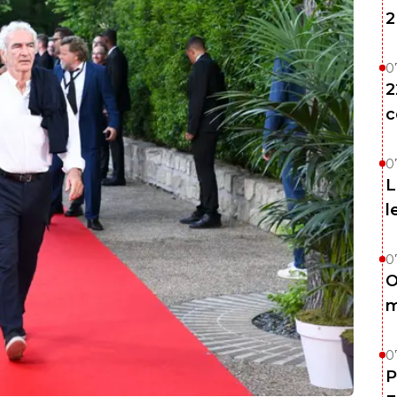
2
0
2
c
0
L
l
0
O
m
0
P