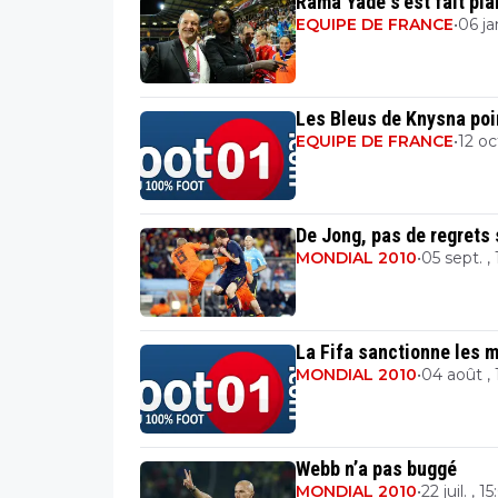
Rama Yade s'est fait pla
EQUIPE DE FRANCE
•
06 ja
Les Bleus de Knysna poi
EQUIPE DE FRANCE
•
12 oct
De Jong, pas de regrets 
MONDIAL 2010
•
05 sept. , 
La Fifa sanctionne les 
MONDIAL 2010
•
04 août , 
Webb n’a pas buggé
MONDIAL 2010
•
22 juil. , 1