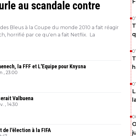
F
le au scandale contre
0
T
 des Bleus à la Coupe du monde 2010 a fait réagir
q
horrifié par ce qu'en a fait Netflix. La
0
T
enech, la FFF et L'Equipe pour Knysna
h
in , 23:00
0
L
serait Valbuena
l
v. , 14:30
0
O
 de l'élection à la FIFA
j