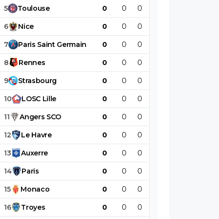
5
Toulouse
0
0
0
0
0
0
6
Nice
0
0
0
0
0
0
7
Paris
Saint
Germain
0
0
0
0
0
0
8
Rennes
0
0
0
0
0
0
9
Strasbourg
0
0
0
0
0
0
10
LOSC
Lille
0
0
0
0
0
0
11
Angers
SCO
0
0
0
0
0
0
12
Le
Havre
0
0
0
0
0
0
13
Auxerre
0
0
0
0
0
0
14
Paris
0
0
0
0
0
0
15
Monaco
0
0
0
0
0
0
16
Troyes
0
0
0
0
0
0