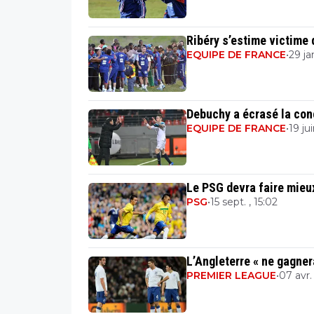
Ribéry s’estime victime 
EQUIPE DE FRANCE
•
29 ja
Debuchy a écrasé la con
EQUIPE DE FRANCE
•
19 ju
Le PSG devra faire mieu
PSG
•
15 sept. , 15:02
L’Angleterre « ne gagne
PREMIER LEAGUE
•
07 avr. 