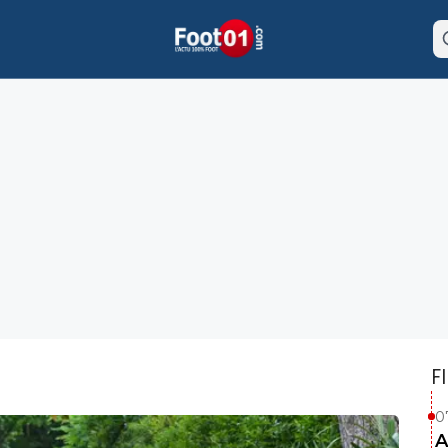
F
0
A