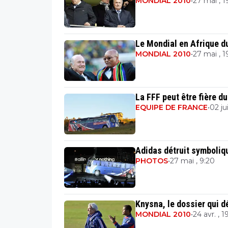
MONDIAL 2010
•
27 mai , 1
Le Mondial en Afrique du
MONDIAL 2010
•
27 mai , 1
La FFF peut être fière du
EQUIPE DE FRANCE
•
02 jui
Adidas détruit symboliq
PHOTOS
•
27 mai , 9:20
Knysna, le dossier qui
MONDIAL 2010
•
24 avr. , 1