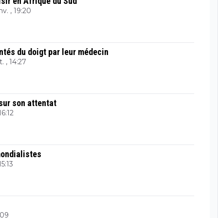
isir en Afrique du Sud
nv. , 19:20
ntés du doigt par leur médecin
. , 14:27
sur son attentat
16:12
mondialistes
15:13
5:09