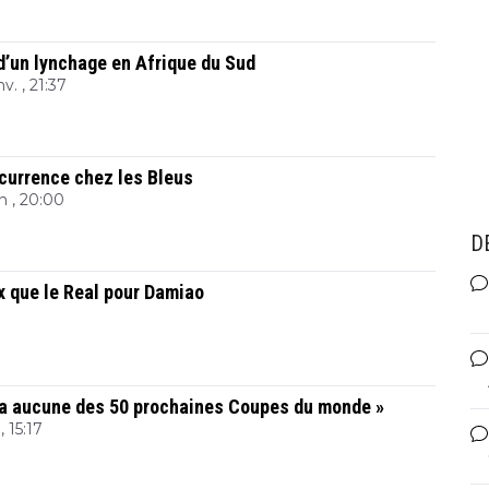
d’un lynchage en Afrique du Sud
nv. , 21:37
currence chez les Bleus
in , 20:00
D
x que le Real pour Damiao
ra aucune des 50 prochaines Coupes du monde »
, 15:17