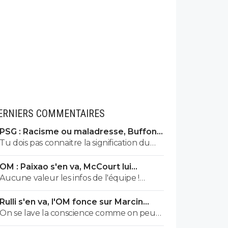
ERNIERS COMMENTAIRES
PSG : Racisme ou maladresse, Buffon
écarte Suzuki
Tu dois pas connaitre la signification du
numéro 88 en bon ignare
OM : Paixao s'en va, McCourt lui
montre la sortie
Aucune valeur les infos de l'équipe !
Paixao ne fait pas partie des joueurs
Rulli s'en va, l'OM fonce sur Marcin
succeptibles de partir a moins d'une offre
Bulka
On se lave la conscience comme on peut.
a 50m € minimum. Les joueurs sur la liste
Club de sans face
sont Balerdi, Hodjberg, Emerson, CJ Riley,