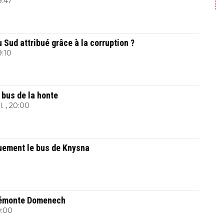
9:47
 Sud attribué grâce à la corruption ?
9:10
 bus de la honte
l. , 20:00
uement le bus de Knysna
 démonte Domenech
9:00