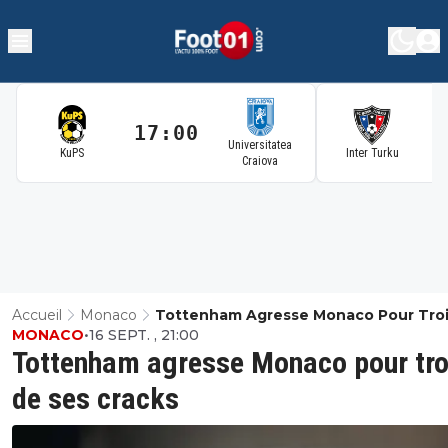
17:00
1
Universitatea
KuPS
Inter Turku
Craiova
Accueil
Monaco
Tottenham Agresse Monaco Pour Tro
MONACO
•
16 SEPT. , 21:00
Ses Cracks
Tottenham agresse Monaco pour tro
de ses cracks