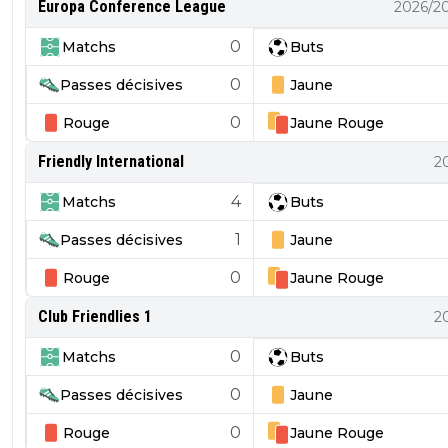
Europa Conference League
2026/2
0
Matchs
Buts
0
Passes décisives
Jaune
0
Rouge
Jaune
Rouge
Friendly International
2
4
Matchs
Buts
1
Passes décisives
Jaune
0
Rouge
Jaune
Rouge
Club Friendlies 1
2
0
Matchs
Buts
0
Passes décisives
Jaune
0
Rouge
Jaune
Rouge