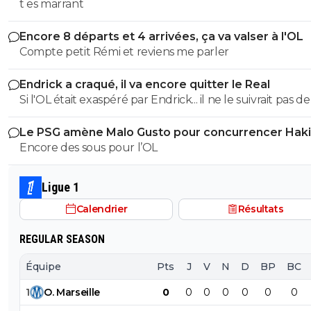
t es marrant
Encore 8 départs et 4 arrivées, ça va valser à l'OL
Compte petit Rémi et reviens me parler
Endrick a craqué, il va encore quitter le Real
Si l'OL était exaspéré par Endrick... il ne le suivrait pas de
près. Bref... Quand l'équipe sera complète... ce sera beaucoup
Le PSG amène Malo Gusto pour concurrencer Hak
mieux.
Encore des sous pour l’OL
Ligue 1
Calendrier
Résultats
REGULAR SEASON
Équipe
Pts
J
V
N
D
BP
BC
1
O
.
Marseille
0
0
0
0
0
0
0