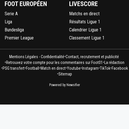
FOOT EUROPÉEN
LIVESCORE
Serie A
Matchs en direct
Liga
Résultats Ligue 1
Bundesliga
Calendrier Ligue 1
Premier League
Classement Ligue 1
•
Mentions Légales - Confidentialité
Contact, recrutement et publicité
•
•
Retrouvez votre compte pour les commentaires sur Foot01
La rédaction
•
•
•
•
•
•
•
PSG transfert
Football
Match en direct
Youtube
Instagram
TikTok
Facebook
•
Sitemap
Powered by Newsifier