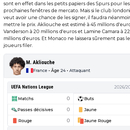
sont en effet dans les petits papiers des Spurs pour les
prochaines fenêtres de mercato. Mais si le club london
veut avoir une chance de les signer, il faudra néanmoi
mettre le prix. Akliouche est estimé à 45 millions d'euro
Vanderson à 20 millions d'euros et Lamine Camara à 22
millions d'euros. Et Monaco ne laissera sûrement pas les
joueurs filer.
M. Akliouche
France
•
Âge
24
•
Attaquant
UEFA Nations League
2026/2
0
Matchs
Buts
0
Passes décisives
Jaune
0
Rouge
Jaune
Rouge