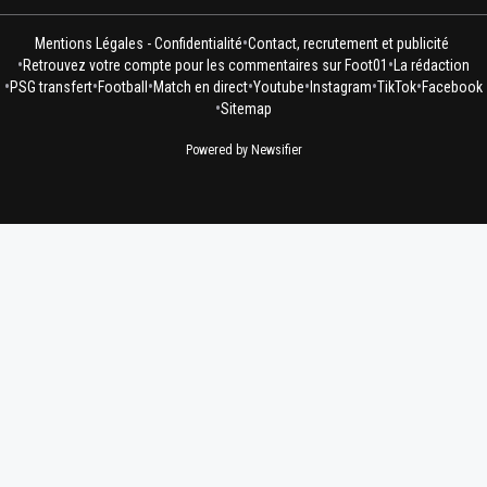
•
Mentions Légales - Confidentialité
Contact, recrutement et publicité
•
•
Retrouvez votre compte pour les commentaires sur Foot01
La rédaction
•
•
•
•
•
•
•
PSG transfert
Football
Match en direct
Youtube
Instagram
TikTok
Facebook
•
Sitemap
Powered by Newsifier