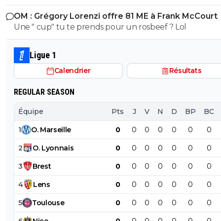
700 M
OM : Grégory Lorenzi offre 81 ME à Frank McCourt
Une " cup" tu te prends pour un rosbeef ? Lol
Ligue 1
Calendrier
Résultats
REGULAR SEASON
Équipe
Pts
J
V
N
D
BP
BC
1
O
.
Marseille
0
0
0
0
0
0
0
2
O
.
Lyonnais
0
0
0
0
0
0
0
3
Brest
0
0
0
0
0
0
0
4
Lens
0
0
0
0
0
0
0
5
Toulouse
0
0
0
0
0
0
0