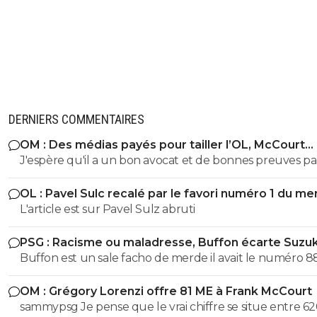
DERNIERS COMMENTAIRES
OM : Des médias payés pour tailler l’OL, McCourt
accusé
J'espère qu'il a un bon avocat et de bonnes preuves p
qu'il va vite exploser en vol avec ses différentes révélat
OL : Pavel Sulc recalé par le favori numéro 1 du me
L'article est sur Pavel Sulz abruti
PSG : Racisme ou maladresse, Buffon écarte Suzuk
Buffon est un sale facho de merde il avait le numéro 8
cetait pas un hasard...
OM : Grégory Lorenzi offre 81 ME à Frank McCourt
sammypsg Je pense que le vrai chiffre se situe entre 62