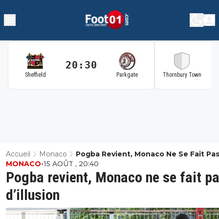
20:30
2
Sheffield
Parkgate
Thornbury Town
Accueil
Monaco
Pogba Revient, Monaco Ne Se Fait Pa
MONACO
•
15 AOÛT , 20:40
D’illusion
Pogba revient, Monaco ne se fait p
d’illusion