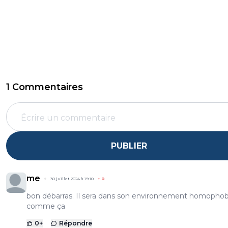
1 Commentaires
PUBLIER
me
30 juillet 2024 à 19:10
+
0
bon débarras. Il sera dans son environnement homopho
comme ça
0
+
Répondre