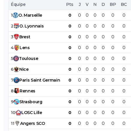
Équipe
Pts
J
V
N
D
BP
BC
1
O
.
Marseille
0
0
0
0
0
0
0
2
O
.
Lyonnais
0
0
0
0
0
0
0
3
Brest
0
0
0
0
0
0
0
4
Lens
0
0
0
0
0
0
0
5
Toulouse
0
0
0
0
0
0
0
6
Nice
0
0
0
0
0
0
0
7
Paris
Saint
Germain
0
0
0
0
0
0
0
8
Rennes
0
0
0
0
0
0
0
9
Strasbourg
0
0
0
0
0
0
0
10
LOSC
Lille
0
0
0
0
0
0
0
11
Angers
SCO
0
0
0
0
0
0
0