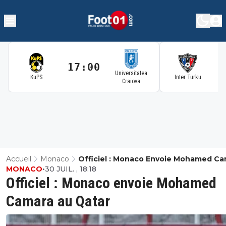
17:00
1
Universitatea
KuPS
Inter Turku
Craiova
Accueil
Monaco
Officiel : Monaco Envoie Mohamed Ca
MONACO
•
30 JUIL. , 18:18
Au Qatar
Officiel : Monaco envoie Mohamed
Camara au Qatar