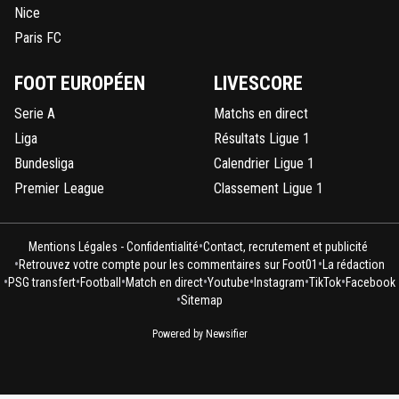
Nice
Paris FC
FOOT EUROPÉEN
LIVESCORE
Serie A
Matchs en direct
Liga
Résultats Ligue 1
Bundesliga
Calendrier Ligue 1
Premier League
Classement Ligue 1
•
Mentions Légales - Confidentialité
Contact, recrutement et publicité
•
•
Retrouvez votre compte pour les commentaires sur Foot01
La rédaction
•
•
•
•
•
•
•
PSG transfert
Football
Match en direct
Youtube
Instagram
TikTok
Facebook
•
Sitemap
Powered by Newsifier