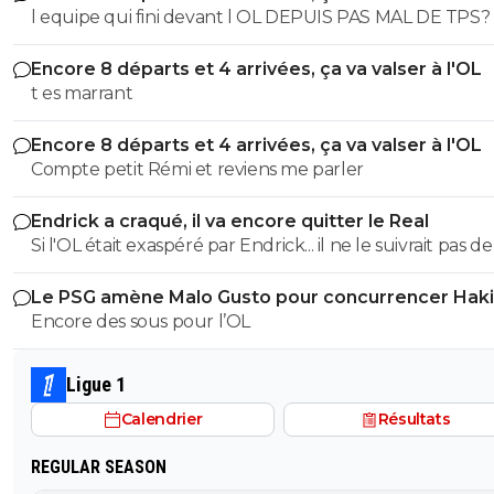
l equipe qui fini devant l OL DEPUIS PAS MAL DE TPS? lol. t
es tro malin toi
Encore 8 départs et 4 arrivées, ça va valser à l'OL
t es marrant
Encore 8 départs et 4 arrivées, ça va valser à l'OL
Compte petit Rémi et reviens me parler
Endrick a craqué, il va encore quitter le Real
Si l'OL était exaspéré par Endrick... il ne le suivrait pas de
près. Bref... Quand l'équipe sera complète... ce sera beaucoup
Le PSG amène Malo Gusto pour concurrencer Hak
mieux.
Encore des sous pour l’OL
Ligue 1
Calendrier
Résultats
REGULAR SEASON