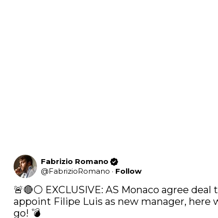
Fabrizio Romano
@
FabrizioRomano
·
Follow
🚨🔴⚪️ EXCLUSIVE: AS Monaco agree deal t
appoint Filipe Luis as new manager, here w
go! 💣
