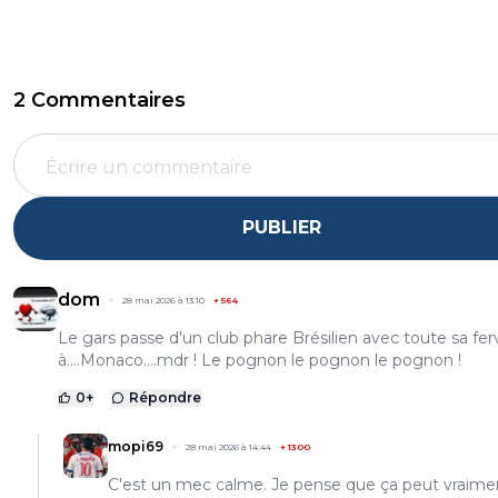
2 Commentaires
PUBLIER
dom
28 mai 2026 à 13:10
+
564
Le gars passe d'un club phare Brésilien avec toute sa fer
à....Monaco....mdr ! Le pognon le pognon le pognon !
0
+
Répondre
mopi69
28 mai 2026 à 14:44
+
1300
C'est un mec calme. Je pense que ça peut vraime