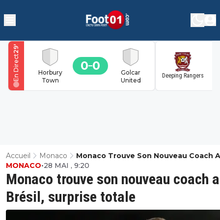
'
29
En Direct
0
0
1
Horbury
Golcar
Deeping Rangers
Town
United
Accueil
Monaco
Monaco Trouve Son Nouveau Coach 
MONACO
•
28 MAI , 9:20
Brésil, Surprise Totale
Monaco trouve son nouveau coach a
Brésil, surprise totale