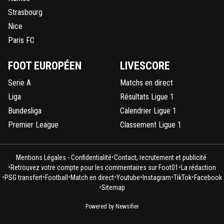
Strasbourg
Nice
Paris FC
FOOT EUROPÉEN
LIVESCORE
Serie A
Matchs en direct
Liga
Résultats Ligue 1
Bundesliga
Calendrier Ligue 1
Premier League
Classement Ligue 1
•
Mentions Légales - Confidentialité
Contact, recrutement et publicité
•
•
Retrouvez votre compte pour les commentaires sur Foot01
La rédaction
•
•
•
•
•
•
•
PSG transfert
Football
Match en direct
Youtube
Instagram
TikTok
Facebook
•
Sitemap
Powered by Newsifier