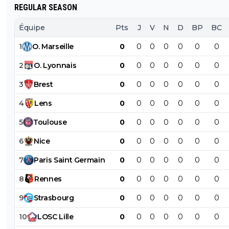
REGULAR SEASON
Équipe
Pts
J
V
N
D
BP
BC
1
O
.
Marseille
0
0
0
0
0
0
0
2
O
.
Lyonnais
0
0
0
0
0
0
0
3
Brest
0
0
0
0
0
0
0
4
Lens
0
0
0
0
0
0
0
5
Toulouse
0
0
0
0
0
0
0
6
Nice
0
0
0
0
0
0
0
7
Paris
Saint
Germain
0
0
0
0
0
0
0
8
Rennes
0
0
0
0
0
0
0
9
Strasbourg
0
0
0
0
0
0
0
10
LOSC
Lille
0
0
0
0
0
0
0