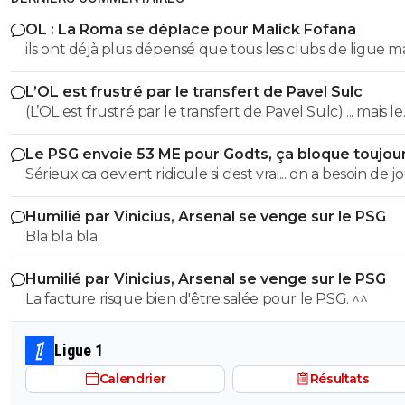
OL : La Roma se déplace pour Malick Fofana
ils ont déjà plus dépensé que tous les clubs de ligue 
réunis hors quatar.. ils veulent juste profitez au maxi
L’OL est frustré par le transfert de Pavel Sulc
des clubs qui sont beaucoup plus mal lotis qu'eux c'est 
(L’OL est frustré par le transfert de Pavel Sulc) ... mais le
du plus fort tout simplement..
public aussi commence a être frustré ... la vente de ces
Le PSG envoie 53 ME pour Godts, ça bloque toujou
"excellents" joueurs dont fait partie Pavel Sulc ... pour
Sérieux ca devient ridicule si c'est vrai... on a besoin de 
récupérer quoi ? qui? À un moment donné il faudra bi
pour la supercoupe ! sérieux a 5 ou 7M€ pres, go !!
arriver a construire dans le long terme... et avec , seul
Humilié par Vinicius, Arsenal se venge sur le PSG
avec , une équipe régulière ça finira par payer, mais là pour
Bla bla bla
l'instant, ???
Humilié par Vinicius, Arsenal se venge sur le PSG
La facture risque bien d'être salée pour le PSG. ^^
Ligue 1
Calendrier
Résultats