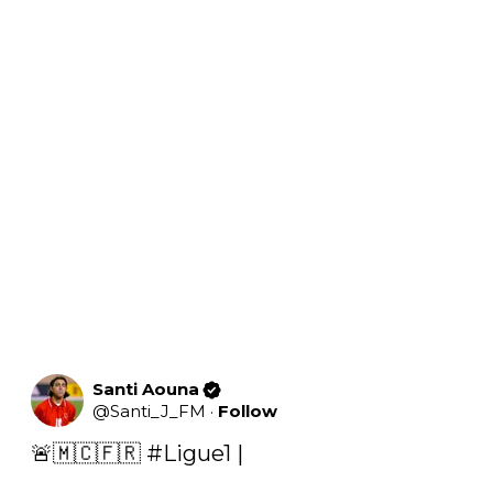
Santi Aouna
@
Santi_J_FM
·
Follow
🚨🇲🇨🇫🇷 
#Ligue1
 |
