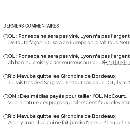
DERNIERS COMMENTAIRES
OL : Fonseca ne sera pas viré, Lyon n'a pas l'argen
le faire
De toute façon l'OL sera en Europa on le sait tous. Not
grosse connerie est d'avoir vendangé la fin de saison de
OL : Fonseca ne sera pas viré, Lyon n'a pas l'argen
On est d'ailleurs dans la continuité.... Un tour préliminaire
le faire
ah bon , tu crois? y a des soussous au LoL… 🤪🇵🇹🇧🇷🇫
c'est toujours une belle merde, d'autant + quand on a
budget réduit.
Rio Mavuba quitte les Girondins de Bordeaux
Tu sais tres bien Sergi va.... En tout cas, pour TOI , il y a
SEUL CLUB qui est parfait... Et qui QUOI QU IL ARRIVE 
OM : Des médias payés pour tailler l’OL, McCourt
sera JMAIS critiqué par toi..... Tu te rends compte que tu
accusé
Vue la nature des propos qui s'ils étaient faux releverai
seul a defendre mordicus le mec qui a faillit couler ton
la diffamation, je penses que c'est bien documenté et vé
mon pauvre vieux fou... tu t'en rends compte au moins
Rio Mavuba quitte les Girondins de Bordeaux
Ah... il y a un club qui ne fait jamais d'erreur ? Lequel ? 