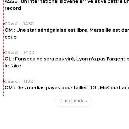
ASSE : Un international slovène arrive et va battre u
record
06 août , 14:30
OM : Une star sénégalaise est libre, Marseille est dan
coup
06 août , 14:00
OL : Fonseca ne sera pas viré, Lyon n'a pas l'argent 
le faire
06 août , 13:30
OM : Des médias payés pour tailler l’OL, McCourt a
Plus d'articles