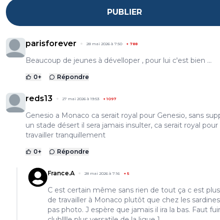
PUBLIER
parisforever
28 mai 2026 à 7:50
+
788
Beaucoup de jeunes à dévelloper , pour lui c'est bien ...
0
+
Répondre
reds13
27 mai 2026 à 19:53
+
1097
Genesio a Monaco ca serait royal pour Genesio, sans sup
un stade désert il sera jamais insulter, ca serait royal pour
travailler tranquillement
0
+
Répondre
France.A
28 mai 2026 à 7:16
+
5
C est certain même sans rien de tout ça c est plus
de travailler à Monaco plutôt que chez les sardines 
pas photo. J espère que jamais il ira la bas. Faut fui
club!!!le plus versatile de la ligue 1.