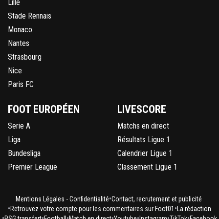
Lille
Stade Rennais
Monaco
Nantes
Strasbourg
Nice
Paris FC
FOOT EUROPÉEN
LIVESCORE
Serie A
Matchs en direct
Liga
Résultats Ligue 1
Bundesliga
Calendrier Ligue 1
Premier League
Classement Ligue 1
•
Mentions Légales - Confidentialité
Contact, recrutement et publicité
•
•
Retrouvez votre compte pour les commentaires sur Foot01
La rédaction
•
•
•
•
•
•
•
PSG transfert
Football
Match en direct
Youtube
Instagram
TikTok
Facebook