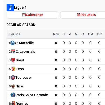
Ligue 1
Calendrier
Résultats
REGULAR SEASON
Équipe
Pts
J
V
N
D
BP
BC
1
O
.
Marseille
0
0
0
0
0
0
0
2
O
.
Lyonnais
0
0
0
0
0
0
0
3
Brest
0
0
0
0
0
0
0
4
Lens
0
0
0
0
0
0
0
5
Toulouse
0
0
0
0
0
0
0
6
Nice
0
0
0
0
0
0
0
7
Paris
Saint
Germain
0
0
0
0
0
0
0
8
Rennes
0
0
0
0
0
0
0