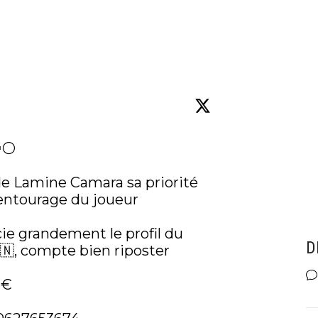
⚪️

 de Lamine Camara sa priorité 
'entourage du joueur 

ie grandement le profil du 
D
🇳, compte bien riposter 

€ 
