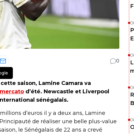
F
0
P
E
0
0
L
m
ogle
 cette saison, Lamine Camara va
0
mercato
d’été. Newcastle et Liverpool
R
international sénégalais.
B
illions d’euros il y a deux ans, Lamine
0
rincipauté de réaliser une belle plus-value
O
 saison, le Sénégalais de 22 ans a crevé