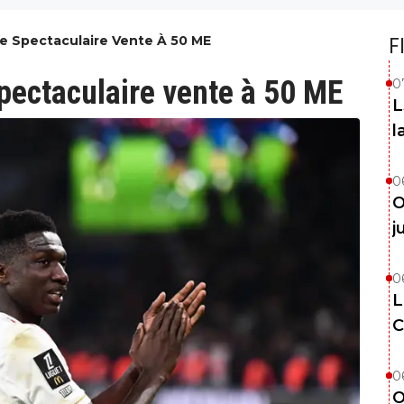
 Spectaculaire Vente À 50 ME
F
ectaculaire vente à 50 ME
0
L
l
0
O
j
0
L
C
0
O