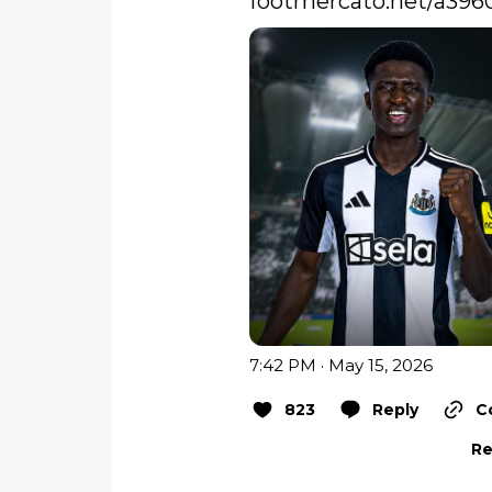
footmercato.net/a39
7:42 PM · May 15, 2026
823
Reply
C
Re