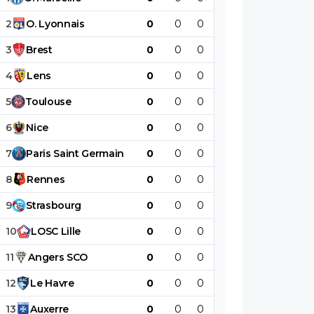
2
O
.
Lyonnais
0
0
0
0
0
0
3
Brest
0
0
0
0
0
0
4
Lens
0
0
0
0
0
0
5
Toulouse
0
0
0
0
0
0
6
Nice
0
0
0
0
0
0
7
Paris
Saint
Germain
0
0
0
0
0
0
8
Rennes
0
0
0
0
0
0
9
Strasbourg
0
0
0
0
0
0
10
LOSC
Lille
0
0
0
0
0
0
11
Angers
SCO
0
0
0
0
0
0
12
Le
Havre
0
0
0
0
0
0
13
Auxerre
0
0
0
0
0
0