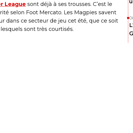
u
r League
sont déjà à ses trousses. C’est le
orité selon Foot Mercato. Les Magpies savent
0
r dans ce secteur de jeu cet été, que ce soit
L
esquels sont très courtisés.
G