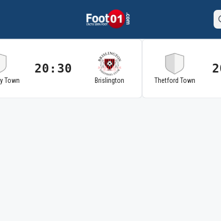
20:30
2
ry Town
Brislington
Thetford Town