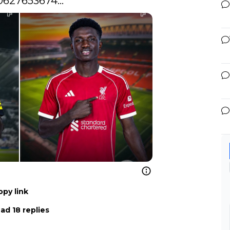
60627653674…
opy link
ad 18 replies