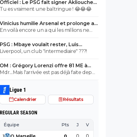
Officiel : Le PSG fait signer Akliouche
pour 50 ME
Tu es vraiment une baltringue ! 😂😂😂
Vinicius humilie Arsenal et prolonge au
Real jusqu’en 2032
En voilà encore un a qui les millions ne
suffisant pas, a craché sur son club pour
PSG : Mbaye voulait rester, Luis
en récupérer quelques uns de plus...Un
Enrique l'a convaincu
Liverpool, un club "intermediaire" ???!
mec pareil me pue au nez...Reste au Réal
et continue a bien pourrir le vestiaire !
OM : Grégory Lorenzi offre 81 ME à
Frank McCourt
Mdr....Mais l'arrivée est pas déjà faite depuis
10 ans ? Et 1 milliard paraît un peu
saugrenu comme hypothèse ! En
Ligue 1
attendant prenez Marcin Bulka ! 😂 ohhh
Calendrier
Résultats
un ancien parisien !! 🤣
REGULAR SEASON
Équipe
Pts
J
V
N
D
BP
B
1
O
.
Marseille
0
0
0
0
0
0