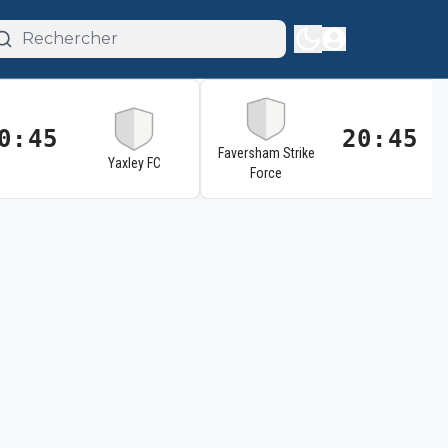
0:45
20:45
Faversham Strike
Yaxley FC
Force