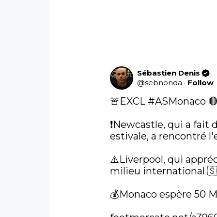
Sébastien Denis
@
sebnonda
·
Follow
🚨EXCL 
#ASMonaco
 🔴
❗️Newcastle, qui a fait
estivale, a rencontré l
⚠️Liverpool, qui appréc
milieu international 🇸
💰Monaco espère 50 M