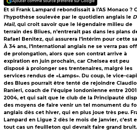
Ajouter comme source préférée sur Google
Et si Frank Lampard rebondissait à l'AS Monaco ? C
l'hypothèse soulevée par le quotidien anglais le
D
Mail
, qui croit savoir que le légendaire milieu de
terrain des Bliues, n'entrerait pas dans les plans d
Rafael Benitez, qui assurera l'intérim pour cette s
À 34 ans, l'International anglais ne se verra pas off
de prolongation, alors que son contrat arrive à
expiration en juin prochain, car Chelsea est peu
disposé à prolonger ses trentenaires, malgré les
services rendus de «Lamps». Du coup, le vice-capi
des Blues pourrait être tenté de rejoindre Claudio
Ranieri, coach de l'équipe londonienne entre 2001
2004, et qui sait que le club de la Principauté dis
des moyens de faire venir un tel monument du fo
anglais dès cet hiver, qui en plus joue très peu. F
Lampard en Ligue 2 dès le mois de janvier, c'est 
tout cas un feuilleton qui devrait faire grand bruit.