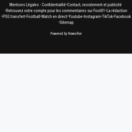
•
Mentions Légales - Confidentialité
Contact, recrutement et publicité
•
•
Retrouvez votre compte pour les commentaires sur Foot01
La rédaction
•
•
•
•
•
•
•
PSG transfert
Football
Match en direct
Youtube
Instagram
TikTok
Facebook
•
Sitemap
Powered by Newsifier