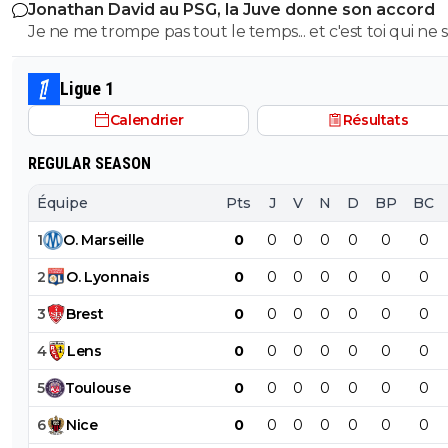
Jonathan David au PSG, la Juve donne son accord
gueule arrogante se pensant plus intelligent que les a
Je ne me trompe pas tout le temps... et c'est toi qui ne s
alors que t es juste un pauvre clown empafé mdr
pas lire. ^^
Ligue 1
Calendrier
Résultats
REGULAR SEASON
Équipe
Pts
J
V
N
D
BP
BC
1
O
.
Marseille
0
0
0
0
0
0
0
2
O
.
Lyonnais
0
0
0
0
0
0
0
3
Brest
0
0
0
0
0
0
0
4
Lens
0
0
0
0
0
0
0
5
Toulouse
0
0
0
0
0
0
0
6
Nice
0
0
0
0
0
0
0