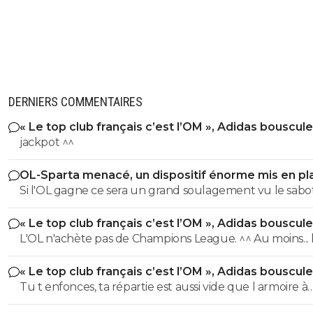
DERNIERS COMMENTAIRES
« Le top club français c’est l’OM », Adidas bouscule
PSG
jackpot ^^
OL-Sparta menacé, un dispositif énorme mis en pl
Si l'OL gagne ce sera un grand soulagement vu le sab
incroyable du farfelu sans froc Fonseca au match allé. S
« Le top club français c’est l’OM », Adidas bouscule
perd ce sera aussi une grande victoire et une énorme
PSG
L'OL n'achète pas de Champions League. ^^ Au moins... l'OM a
délivrance avec un possible licenciement de ce clown.
un point commun avec le PSG. Mdr Adidas ne se trompe pas
« Le top club français c’est l’OM », Adidas bouscule
avec l'OL qui est une valeur sûre... contrairement à l'OM
PSG
Tu t enfonces, ta répartie est aussi vide que l armoire à
trophées de ton club depuis 15 piges, t es juste une gr