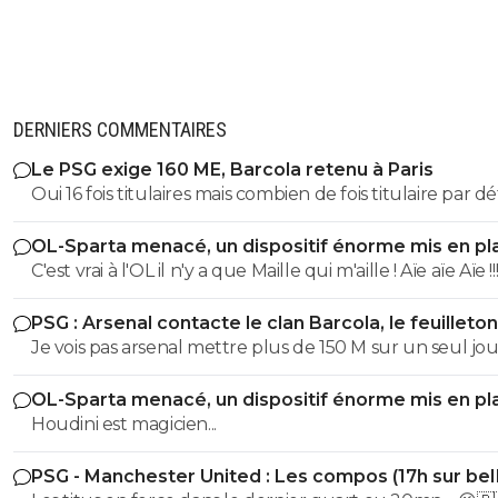
DERNIERS COMMENTAIRES
Le PSG exige 160 ME, Barcola retenu à Paris
Oui 16 fois titulaires mais combien de fois titulaire par d
du fait d un blessé ou juste pour faire tourner avant u
OL-Sparta menacé, un dispositif énorme mis en pl
échéance plus importante ? J ai pas le chiffre, peut êt
C'est vrai à l'OL il n'y a que Maille qui m'aille ! Aïe aïe Aïe !!
je me trompe, mais perso, ça me laisse cette impression 
est pas le premier choix auquel pense le coach alors qu
PSG : Arsenal contacte le clan Barcola, le feuilleton
suis sûr que le coach le considère comme important, c 
relancé
Je vois pas arsenal mettre plus de 150 M sur un seul jo
qui est dommage.
de leur histoire ils ont jamais mis un tel somme sur un j
OL-Sparta menacé, un dispositif énorme mis en pl
c'est pas leur but, Liverpool oui c étais possible mais ils 
Houdini est magicien...
lâché l affaire
PSG - Manchester United : Les compos (17h sur be