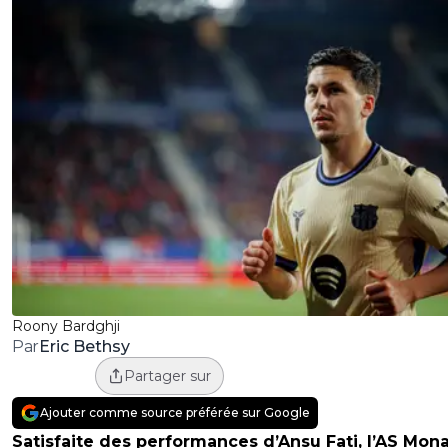
Roony Bardghji
Eric Bethsy
Par
Partager sur
Ajouter comme source préférée sur Google
Satisfaite des performances d’Ansu Fati, l’AS Mon