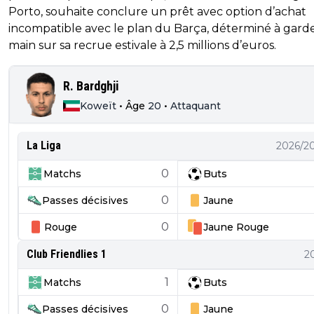
Porto, souhaite conclure un prêt avec option d’achat
incompatible avec le plan du Barça, déterminé à garde
main sur sa recrue estivale à 2,5 millions d’euros.
R. Bardghji
Koweït
•
Âge
20
•
Attaquant
La Liga
2026/2
0
Matchs
Buts
0
Passes décisives
Jaune
0
Rouge
Jaune
Rouge
Club Friendlies 1
2
1
Matchs
Buts
0
Passes décisives
Jaune