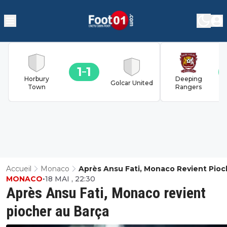
1
1
Horbury
Deeping
Golcar United
Town
Rangers
Accueil
Monaco
Après Ansu Fati, Monaco Revient Pioc
MONACO
•
18 MAI , 22:30
Au Barça
Après Ansu Fati, Monaco revient
piocher au Barça