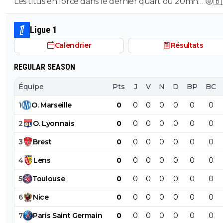
Sports 1)
Les titus en force dans le dernier quart ou 20mn… 😜🇧
🇺🇦
Ligue 1
Calendrier
Résultats
REGULAR SEASON
Équipe
Pts
J
V
N
D
BP
BC
1
O
.
Marseille
0
0
0
0
0
0
0
2
O
.
Lyonnais
0
0
0
0
0
0
0
3
Brest
0
0
0
0
0
0
0
4
Lens
0
0
0
0
0
0
0
5
Toulouse
0
0
0
0
0
0
0
6
Nice
0
0
0
0
0
0
0
7
Paris
Saint
Germain
0
0
0
0
0
0
0