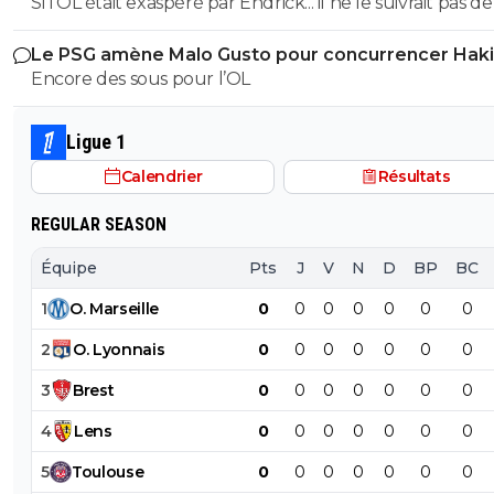
Si l'OL était exaspéré par Endrick... il ne le suivrait pas de
près. Bref... Quand l'équipe sera complète... ce sera beaucoup
Le PSG amène Malo Gusto pour concurrencer Hak
mieux.
Encore des sous pour l’OL
Ligue 1
Calendrier
Résultats
REGULAR SEASON
Équipe
Pts
J
V
N
D
BP
BC
1
O
.
Marseille
0
0
0
0
0
0
0
2
O
.
Lyonnais
0
0
0
0
0
0
0
3
Brest
0
0
0
0
0
0
0
4
Lens
0
0
0
0
0
0
0
5
Toulouse
0
0
0
0
0
0
0