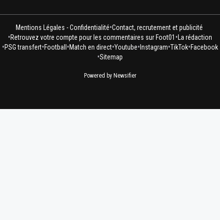
•
Mentions Légales - Confidentialité
Contact, recrutement et publicité
•
•
Retrouvez votre compte pour les commentaires sur Foot01
La rédaction
•
•
•
•
•
•
•
PSG transfert
Football
Match en direct
Youtube
Instagram
TikTok
Facebook
•
Sitemap
Powered by Newsifier