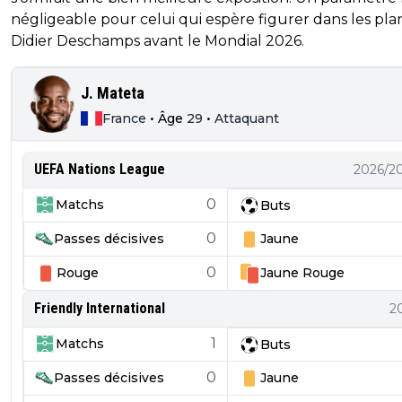
négligeable pour celui qui espère figurer dans les pla
Didier Deschamps avant le Mondial 2026.
J. Mateta
France
•
Âge
29
•
Attaquant
UEFA Nations League
2026/2
0
Matchs
Buts
0
Passes décisives
Jaune
0
Rouge
Jaune
Rouge
Friendly International
2
1
Matchs
Buts
0
Passes décisives
Jaune