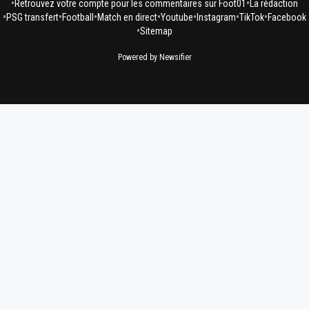
•
•
Retrouvez votre compte pour les commentaires sur Foot01
La rédaction
•
•
•
•
•
•
•
PSG transfert
Football
Match en direct
Youtube
Instagram
TikTok
Facebook
•
Sitemap
Powered by Newsifier