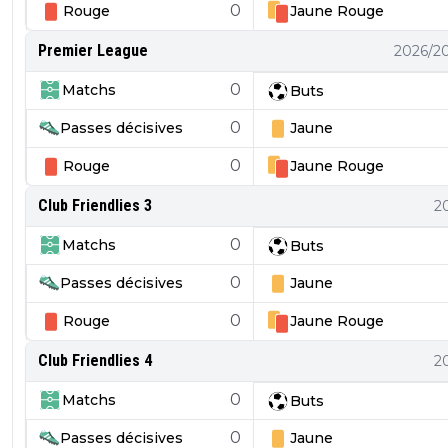
0
Rouge
Jaune
Rouge
Premier League
2026/2
0
Matchs
Buts
0
Passes décisives
Jaune
0
Rouge
Jaune
Rouge
Club Friendlies 3
2
0
Matchs
Buts
0
Passes décisives
Jaune
0
Rouge
Jaune
Rouge
Club Friendlies 4
2
0
Matchs
Buts
0
Passes décisives
Jaune