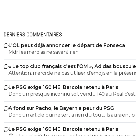
DERNIERS COMMENTAIRES
L’OL peut déjà annoncer le départ de Fonseca
Mdr les merdias ne savent rien
« Le top club français c’est l’OM », Adidas bouscule
PSG
Attention, merci de ne pas utiliser d’emojis en la prése
Raymond Q qui a un traumatisme de l enfance lié à ces
Le PSG exige 160 ME, Barcola retenu à Paris
derniers; pour le soutenir, vous pouvez adhérer à son
Donc un presque inconnu soit vendu 140 au Réal c'est
association se prétendant faire partie d’une « élite » litté
normal et un double détenteur de la LDC soit à un pri
se refusant catégoriquement l utilisation d emojis bien 
A fond sur Pacho, le Bayern a peur du PSG
faiblard normal ?? Messieurs les anglais allez vous faire ...
populaire à son goût et surtout incompréhensible pou
Donc un article qui ne sert a rien du tout...ils auraient b
gros globes oculaires de sardine. Cordialement.
voulu mais finalement non...je peux en écrire 200 des ar
Le PSG exige 160 ME, Barcola retenu à Paris
comme ca !
😁 si t es salarié, tu devrais tenter ça lundi avec ton pat