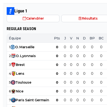
dans la merde.
Ligue 1
Calendrier
Résultats
REGULAR SEASON
Équipe
Pts
J
V
N
D
BP
BC
1
O
.
Marseille
0
0
0
0
0
0
0
2
O
.
Lyonnais
0
0
0
0
0
0
0
3
Brest
0
0
0
0
0
0
0
4
Lens
0
0
0
0
0
0
0
5
Toulouse
0
0
0
0
0
0
0
6
Nice
0
0
0
0
0
0
0
7
Paris
Saint
Germain
0
0
0
0
0
0
0