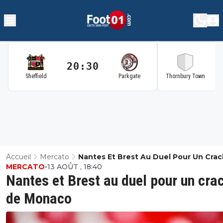
20:30
2
Sheffield
Parkgate
Thornbury Town
Accueil
Mercato
Nantes Et Brest Au Duel Pour Un Cra
MERCATO
•
13 AOÛT , 18:40
Monaco
Nantes et Brest au duel pour un cra
de Monaco