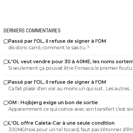
DERNIERS COMMENTAIRES
Passé par l'OL, il refuse de signer à l'OM
dis-donc carré, comment le sais-tu ?
L'OL veut vendre pour 30 à 40ME, les noms sorten
Si seulement ça pouvait être Fonseca le premier foutu
dehors, l'OL et ce très bon effectif s'en porterait tout de
Passé par l'OL, il refuse de signer à l'OM
mieux
Ca fait plaisir d'en voir au moins un qui suit... Les autres
doivent être des abrutis de supporters non ?
OM : Hojbjerg exige un bon de sortie
Apparemment ce qui coince avec son transfert c'est so
salaire. S'il veut vraiment partir, il sait quoi faire.
L'OL offre Caleta-Car à une seule condition
300K€/mois pour un tel tocard, faut pas s'étonner d'êt