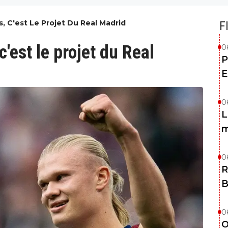
s, C'est Le Projet Du Real Madrid
F
c'est le projet du Real
0
P
E
0
L
m
0
R
B
0
O