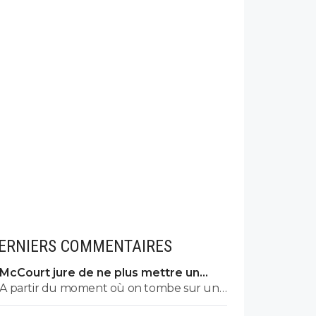
ERNIERS COMMENTAIRES
McCourt jure de ne plus mettre un
euro à l’OM
A partir du moment où on tombe sur un
commentaire de Raymonde on sait qu'on