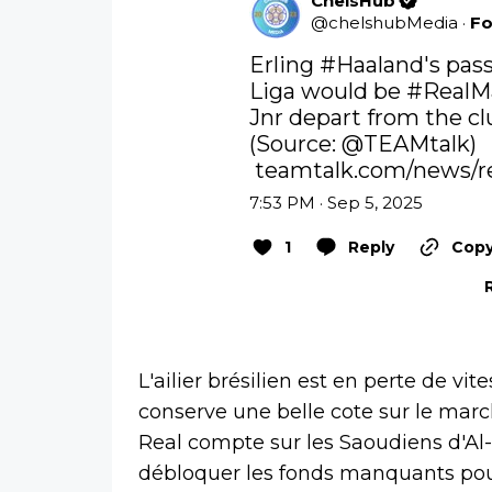
ChelsHub
@
chelshubMedia
·
Fo
Erling 
#Haaland
's pas
Liga would be 
#RealM
Jnr depart from the clu
(Source: 
@TEAMtalk
)

teamtalk.com/news/r
7:53 PM · Sep 5, 2025
1
Reply
Copy
L'ailier brésilien est en perte de vi
conserve une belle cote sur le mar
Real compte sur les Saoudiens d'Al-H
débloquer les fonds manquants pour 