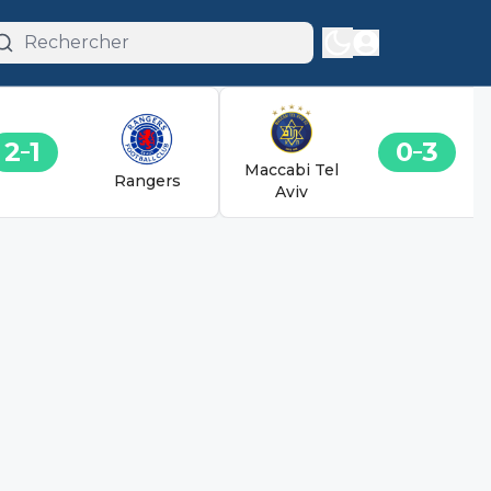
2
1
0
3
Maccabi Tel
Rangers
Aviv