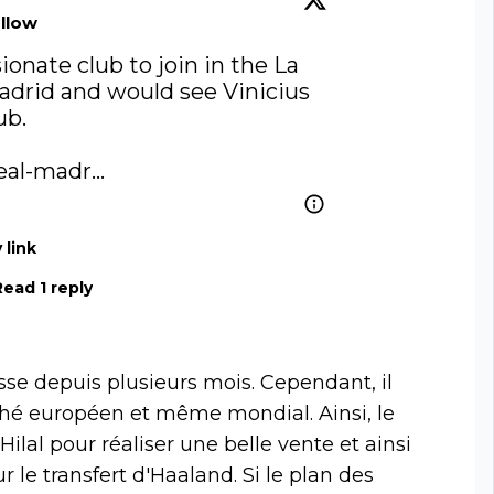
llow
sionate club to join in the La 
adrid
 and would see Vinicius 
b. 

eal-madr…
 link
Read 1 reply
tesse depuis plusieurs mois. Cependant, il
ché européen et même mondial. Ainsi, le
ilal pour réaliser une belle vente et ainsi
le transfert d'Haaland. Si le plan des