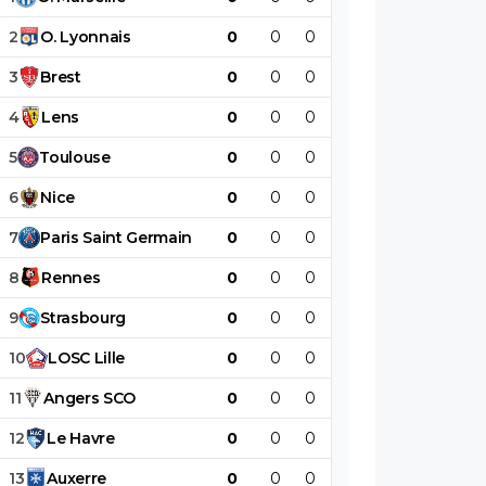
2
O
.
Lyonnais
0
0
0
0
0
0
3
Brest
0
0
0
0
0
0
4
Lens
0
0
0
0
0
0
5
Toulouse
0
0
0
0
0
0
6
Nice
0
0
0
0
0
0
7
Paris
Saint
Germain
0
0
0
0
0
0
8
Rennes
0
0
0
0
0
0
9
Strasbourg
0
0
0
0
0
0
10
LOSC
Lille
0
0
0
0
0
0
11
Angers
SCO
0
0
0
0
0
0
12
Le
Havre
0
0
0
0
0
0
13
Auxerre
0
0
0
0
0
0