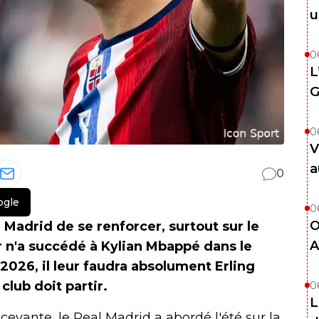
u
0
L
G
0
V
a
0
ogle
0
O
Madrid de se renforcer, surtout sur le
A
r n'a succédé à Kylian Mbappé dans le
2026, il leur faudra absolument Erling
lub doit partir.
0
L
evante, le Real Madrid a abordé l'été sur la