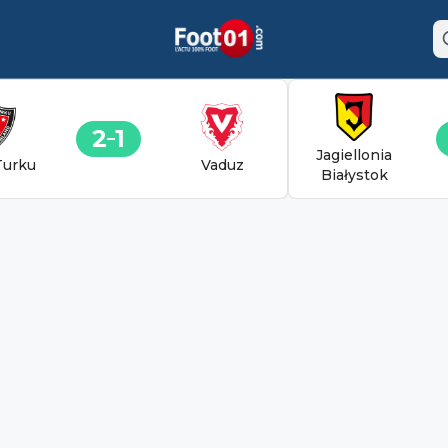
2
1
Jagiellonia
Turku
Vaduz
Białystok