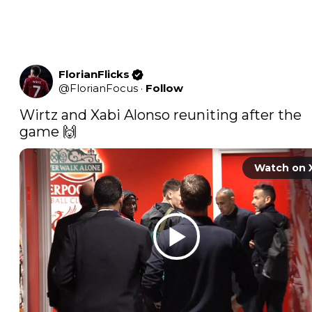
FlorianFlicks
@
FlorianFocus
·
Follow
Wirtz and Xabi Alonso reuniting after the 
game 🙌
Watch on 