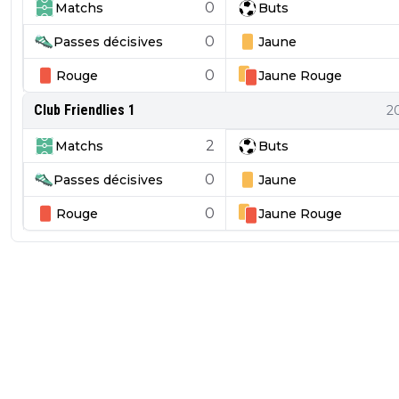
0
Matchs
Buts
0
Passes décisives
Jaune
0
Rouge
Jaune
Rouge
Club Friendlies 1
2
2
Matchs
Buts
0
Passes décisives
Jaune
0
Rouge
Jaune
Rouge