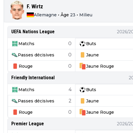
F. Wirtz
Allemagne
•
Âge
23
•
Milieu
UEFA Nations League
2026/2
0
Matchs
Buts
0
Passes décisives
Jaune
0
Rouge
Jaune
Rouge
Friendly International
2
4
Matchs
Buts
2
Passes décisives
Jaune
0
Rouge
Jaune
Rouge
Premier League
2026/2