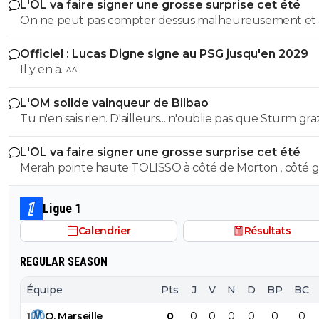
L'OL va faire signer une grosse surprise cet été
On ne peut pas compter dessus malheureusement et
son prêt ça a permis de prendre le latéral droit suisse.
Officiel : Lucas Digne signe au PSG jusqu'en 2029
Il y en a. ^^
L'OM solide vainqueur de Bilbao
Tu n'en sais rien. D'ailleurs... n'oublie pas que Sturm graz...
peut tout à fair renverser la vapeur et éliminer le Fener
L'OL va faire signer une grosse surprise cet été
Merah pointe haute TOLISSO à côté de Morton , côté g
mais pouvant aussi se projeter devant et accompagner
Merah et/ou Fofana
Ligue 1
Calendrier
Résultats
REGULAR SEASON
Équipe
Pts
J
V
N
D
BP
BC
1
O
.
Marseille
0
0
0
0
0
0
0