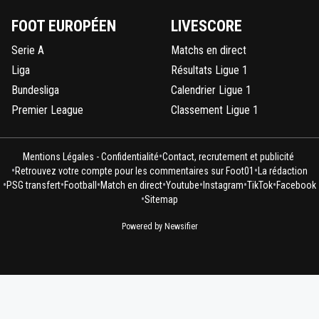
FOOT EUROPÉEN
LIVESCORE
Serie A
Matchs en direct
Liga
Résultats Ligue 1
Bundesliga
Calendrier Ligue 1
Premier League
Classement Ligue 1
•
Mentions Légales - Confidentialité
Contact, recrutement et publicité
•
•
Retrouvez votre compte pour les commentaires sur Foot01
La rédaction
•
•
•
•
•
•
•
PSG transfert
Football
Match en direct
Youtube
Instagram
TikTok
Facebook
•
Sitemap
Powered by Newsifier