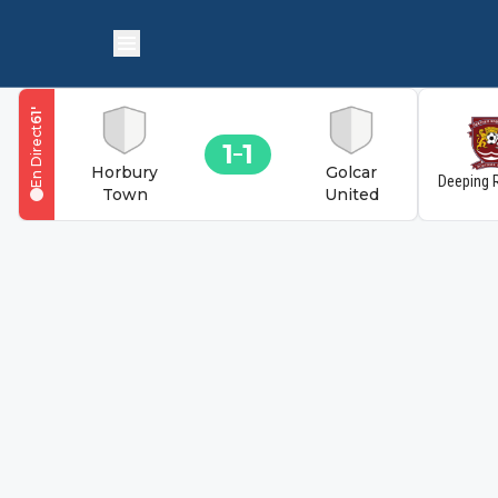
'
61
En Direct
1
1
Horbury
Golcar
Deeping 
Town
United