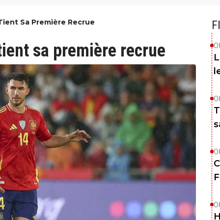
Tient Sa Première Recrue
F
 tient sa première recrue
0
L
l
0
T
s
0
C
F
0
H