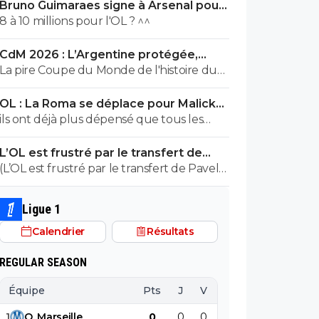
Bruno Guimaraes signe à Arsenal pour
90 ME (officiel)
8 à 10 millions pour l'OL ? ^^
CdM 2026 : L’Argentine protégée,
François Letexier a pris cher
La pire Coupe du Monde de l'histoire du
Football.
OL : La Roma se déplace pour Malick
Fofana
ils ont déjà plus dépensé que tous les
clubs de ligue macdo réunis hors quatar..
L’OL est frustré par le transfert de
ils veulent juste profitez au maximum des
Pavel Sulc
(L’OL est frustré par le transfert de Pavel
clubs qui sont beaucoup plus mal lotis
Sulc) ... mais le public aussi commence a
qu'eux c'est la loi du plus fort tout
être frustré ... la vente de ces "excellents"
simplement..
Ligue 1
joueurs dont fait partie Pavel Sulc ... pour
Calendrier
Résultats
récupérer quoi ? qui? À un moment
donné il faudra bien arriver a construire
REGULAR SEASON
dans le long terme... et avec , seulement
avec , une équipe régulière ça finira par
Équipe
Pts
J
V
N
D
BP
B
payer, mais là pour l'instant, ???
1
O
.
Marseille
0
0
0
0
0
0