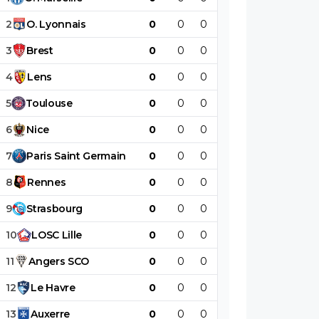
2
O
.
Lyonnais
0
0
0
0
0
0
3
Brest
0
0
0
0
0
0
4
Lens
0
0
0
0
0
0
5
Toulouse
0
0
0
0
0
0
6
Nice
0
0
0
0
0
0
7
Paris
Saint
Germain
0
0
0
0
0
0
8
Rennes
0
0
0
0
0
0
9
Strasbourg
0
0
0
0
0
0
10
LOSC
Lille
0
0
0
0
0
0
11
Angers
SCO
0
0
0
0
0
0
12
Le
Havre
0
0
0
0
0
0
13
Auxerre
0
0
0
0
0
0