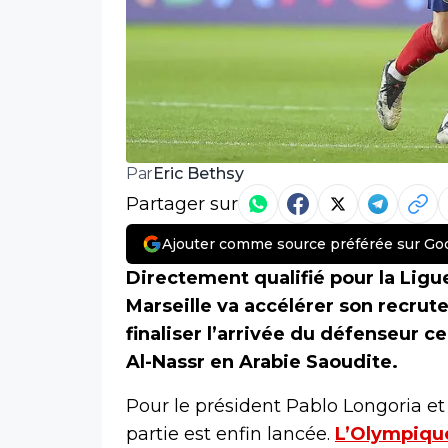
Eric Bethsy
Par
Partager sur
Ajouter comme source préférée sur Go
Directement qualifié pour la Lig
Marseille va accélérer son recrut
finaliser l’arrivée du défenseur c
Al-Nassr en Arabie Saoudite.
Pour le président Pablo Longoria et 
partie est enfin lancée.
L’Olympique