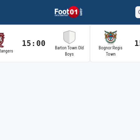
15:00
1
Barton Town Old
Bognor Regis
Rangers
Boys
Town