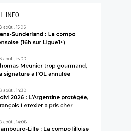
IL INFO
8 août , 15:06
ens-Sunderland : La compo
ensoise (16h sur Ligue1+)
8 août , 15:00
homas Meunier trop gourmand,
a signature à l’OL annulée
8 août , 14:30
dM 2026 : L’Argentine protégée,
rançois Letexier a pris cher
8 août , 14:08
ambourg-Lille : La compo lilloise