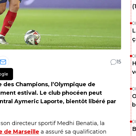
(
0
L
ç
0
15
H
v
ogle
ue des Champions, l’Olympique de
0
ement estival. Le club phocéen peut
O
entral Aymeric Laporte, bientôt libéré par
b
0
son directeur sportif Medhi Benatia, la
B
 de Marseille
a assuré sa qualification