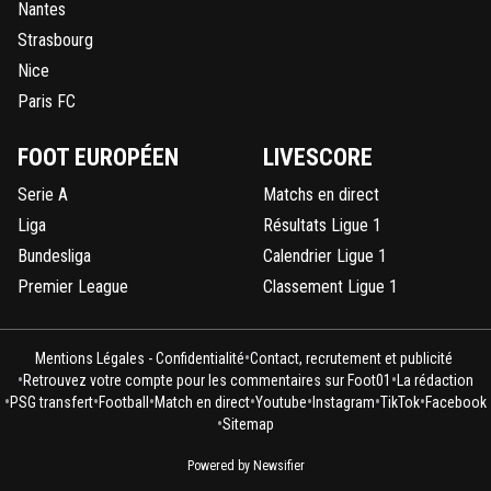
Nantes
Strasbourg
Nice
Paris FC
FOOT EUROPÉEN
LIVESCORE
Serie A
Matchs en direct
Liga
Résultats Ligue 1
Bundesliga
Calendrier Ligue 1
Premier League
Classement Ligue 1
•
Mentions Légales - Confidentialité
Contact, recrutement et publicité
•
•
Retrouvez votre compte pour les commentaires sur Foot01
La rédaction
•
•
•
•
•
•
•
PSG transfert
Football
Match en direct
Youtube
Instagram
TikTok
Facebook
•
Sitemap
Powered by Newsifier