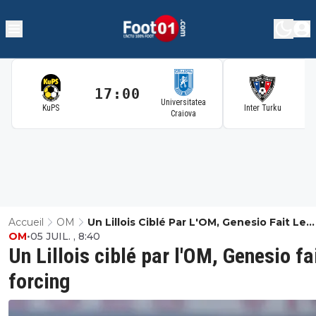
17:00
1
Universitatea
KuPS
Inter Turku
Craiova
Accueil
OM
Un Lillois Ciblé Par L'OM, Genesio Fait Le
OM
•
05 JUIL. , 8:40
Forcing
Un Lillois ciblé par l'OM, Genesio fai
forcing