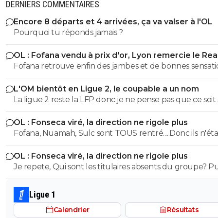
DERNIERS COMMENTAIRES
Encore 8 départs et 4 arrivées, ça va valser à l'OL
Pourquoi tu réponds jamais ?
OL : Fofana vendu à prix d'or, Lyon remercie le Rea
Fofana retrouve enfin des jambes et de bonnes sensati
Dans deux mois, il vaudra à nouveau les 40 millions d'av
L'OM bientôt en Ligue 2, le coupable a un nom
blessure. Et on a besoin de lui pour casser des lignes. N
La ligue 2 reste la LFP donc je ne pense pas que ce soit 
jeunes recrues sont encore trop vertes. Autant je pens
terrible pour eux qu'un coup de projecteur soit fait sur
qu'on peut vendre Sulc car on a plusieurs joueurs qui
OL : Fonseca viré, la direction ne rigole plus
Ligue 2... je dirais même "au contraire". Et quoi qu'il arriv
peuvent le remplacer, et qu'il a peut-être surperformé
Fofana, Nuamah, Sulc sont TOUS rentré.....Donc ils n'éta
l'argent généré arrive dans la même poche.
saison dernière, autant je pense qu'on ne doit pas laisse
pas absent
partir Fofana.
OL : Fonseca viré, la direction ne rigole plus
Je repete, Qui sont les titulaires absents du groupe? P
c'est le propos de Sweet.... Vas y , donne moi les titulaire
absents.... Soit disant voius aviez la ligne d'attaque entie
Ligue 1
moins... c'est FAUX
Calendrier
Résultats