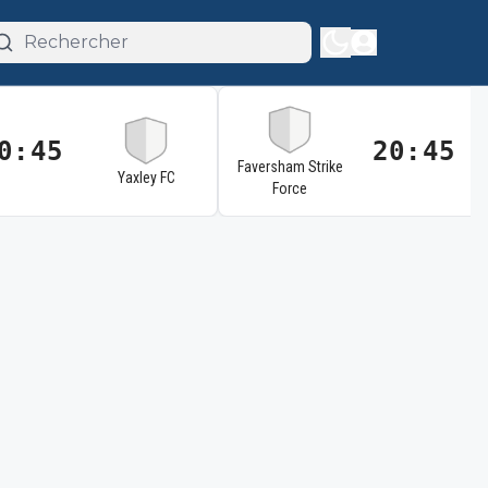
0:45
20:45
Faversham Strike
Yaxley FC
Force