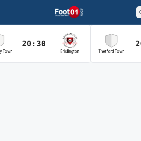
20:30
2
ry Town
Brislington
Thetford Town