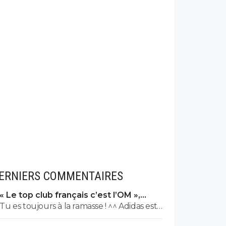
ERNIERS COMMENTAIRES
« Le top club français c’est l’OM »,
Adidas bouscule le PSG
Tu es toujours à la ramasse ! ^^ Adidas est
l'équipementier de l'OL depuis 2010. 😏