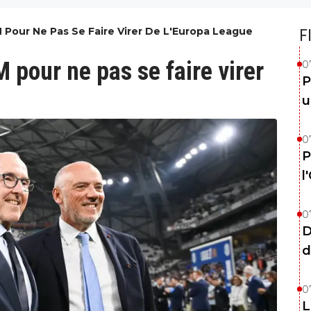
 Pour Ne Pas Se Faire Virer De L'Europa League
F
M pour ne pas se faire virer
0
P
u
0
P
l
0
D
d
0
L