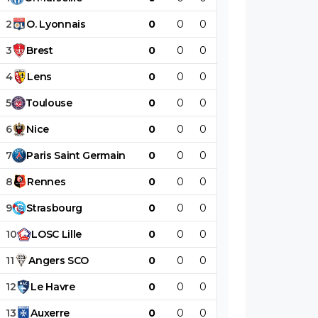
2
O
.
Lyonnais
0
0
0
0
0
0
3
Brest
0
0
0
0
0
0
4
Lens
0
0
0
0
0
0
5
Toulouse
0
0
0
0
0
0
6
Nice
0
0
0
0
0
0
7
Paris
Saint
Germain
0
0
0
0
0
0
8
Rennes
0
0
0
0
0
0
9
Strasbourg
0
0
0
0
0
0
10
LOSC
Lille
0
0
0
0
0
0
11
Angers
SCO
0
0
0
0
0
0
12
Le
Havre
0
0
0
0
0
0
13
Auxerre
0
0
0
0
0
0