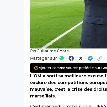
Guillaume Conte
Par
Partager sur
Ajouter comme source préférée sur Go
L’OM a sorti sa meilleure excuse fa
exclure des compétitions européen
mauvaise, c'est la crise des droit
marseillais.
C’est mercredi prochain que l’UEFA 