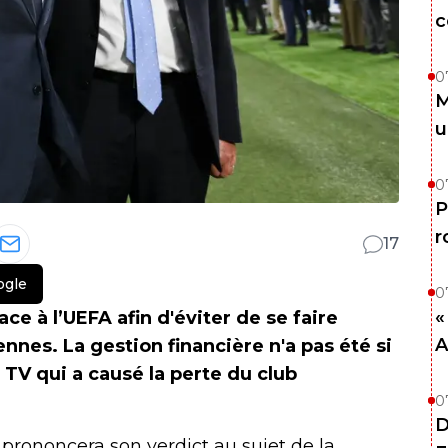
c
0
M
u
0
P
r
17
ogle
0
«
ce à l’UEFA afin d'éviter de se faire
A
nes. La gestion financière n'a pas été si
s TV qui a causé la perte du club
0
D
prononcera son verdict au sujet de la