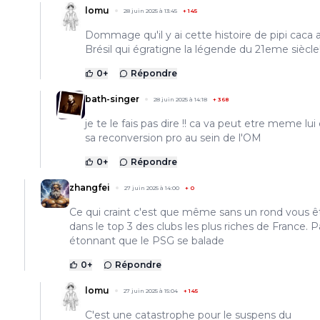
lomu
28 juin 2025 à 13:45
+
145
Dommage qu'il y ai cette histoire de pipi caca 
Brésil qui égratigne la légende du 21eme siècle
0
+
Répondre
bath-singer
28 juin 2025 à 14:18
+
368
je te le fais pas dire !! ca va peut etre meme lui
sa reconversion pro au sein de l'OM
0
+
Répondre
zhangfei
27 juin 2025 à 14:00
+
0
Ce qui craint c'est que même sans un rond vous ê
dans le top 3 des clubs les plus riches de France. P
étonnant que le PSG se balade
0
+
Répondre
lomu
27 juin 2025 à 15:04
+
145
C'est une catastrophe pour le suspens du