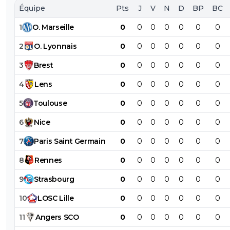
Équipe
Pts
J
V
N
D
BP
BC
1
O
.
Marseille
0
0
0
0
0
0
0
2
O
.
Lyonnais
0
0
0
0
0
0
0
3
Brest
0
0
0
0
0
0
0
4
Lens
0
0
0
0
0
0
0
5
Toulouse
0
0
0
0
0
0
0
6
Nice
0
0
0
0
0
0
0
7
Paris
Saint
Germain
0
0
0
0
0
0
0
8
Rennes
0
0
0
0
0
0
0
9
Strasbourg
0
0
0
0
0
0
0
10
LOSC
Lille
0
0
0
0
0
0
0
11
Angers
SCO
0
0
0
0
0
0
0