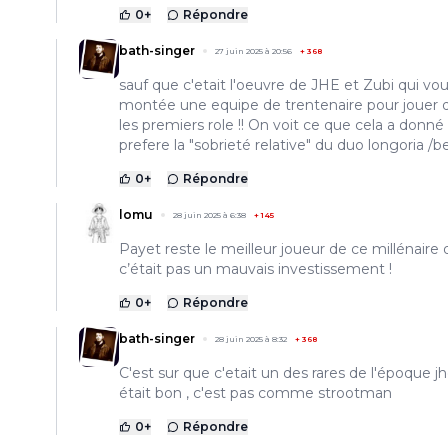
0
+
Répondre
bath-singer
27 juin 2025 à 20:56
+
368
sauf que c'etait l'oeuvre de JHE et Zubi qui vou
montée une equipe de trentenaire pour jouer d
les premiers role !! On voit ce que cela a donné 
prefere la "sobrieté relative" du duo longoria /b
0
+
Répondre
lomu
28 juin 2025 à 6:38
+
145
Payet reste le meilleur joueur de ce millénaire
c’était pas un mauvais investissement !
0
+
Répondre
bath-singer
28 juin 2025 à 8:32
+
368
C'est sur que c'etait un des rares de l'époque jh
était bon , c'est pas comme strootman
0
+
Répondre