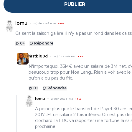
PUBLIER
lomu
27 juin 2025 à 13:48
+
145
Ca sent la saison galère, il n'y a pas un rond dans les caiss
0
+
Répondre
firstbl00d
27 juin 2025 à 16:51
+
84
N'importequoi, 35M€ avec un salaire de 3M net, c'
beaucoup trop pour Noa Lang...Rien a voir avec le 
qu'on a ou pas du fric.
0
+
Répondre
lomu
27 juin 2025 à 17:13
+
145
A peine plus que le transfert de Payet 30 ans e
2017...Et un salaire 2 fois inférieurOn est pas de
clochard, la LDC va rapporter une fortune la sai
prochaine