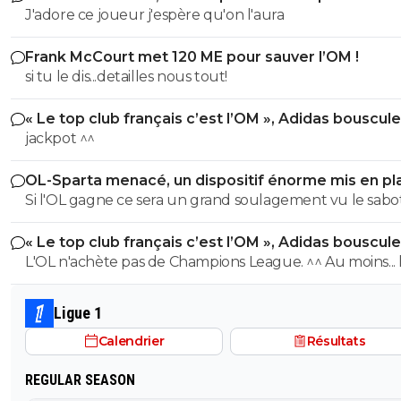
J'adore ce joueur j'espère qu'on l'aura
Frank McCourt met 120 ME pour sauver l’OM !
si tu le dis...detailles nous tout!
« Le top club français c’est l’OM », Adidas bouscule
PSG
jackpot ^^
OL-Sparta menacé, un dispositif énorme mis en pl
Si l'OL gagne ce sera un grand soulagement vu le sab
incroyable du farfelu sans froc Fonseca au match allé. S
« Le top club français c’est l’OM », Adidas bouscule
perd ce sera aussi une grande victoire et une énorme
PSG
L'OL n'achète pas de Champions League. ^^ Au moins... l'OM a
délivrance avec un possible licenciement de ce clown.
un point commun avec le PSG. Mdr Adidas ne se trompe pas
avec l'OL qui est une valeur sûre... contrairement à l'OM
Ligue 1
Calendrier
Résultats
REGULAR SEASON