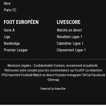
Nice
Paris FC
FOOT EUROPÉEN
LIVESCORE
Serie A
Matchs en direct
Liga
Résultats Ligue 1
Bundesliga
Calendrier Ligue 1
Premier League
Classement Ligue 1
•
Mentions Légales - Confidentialité
Contact, recrutement et publicité
•
•
Retrouvez votre compte pour les commentaires sur Foot01
La rédaction
•
•
•
•
•
•
•
PSG transfert
Football
Match en direct
Youtube
Instagram
TikTok
Facebook
•
Sitemap
Powered by Newsifier