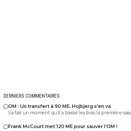
DERNIERS COMMENTAIRES
OM : Un transfert à 90 ME, Hojbjerg s'en va
Sa fait un moment qu'il a baissé les bras la première saiso
etait top mais depuis quelques match etait en dessus. 
Frank McCourt met 120 ME pour sauver l’OM !
et bon vent a lui pour le reste de sa carrière ...