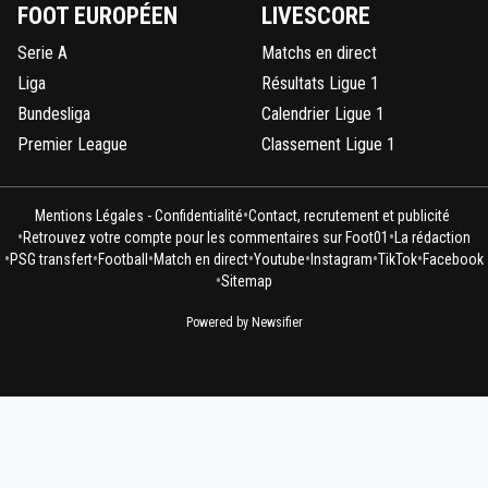
FOOT EUROPÉEN
LIVESCORE
Serie A
Matchs en direct
Liga
Résultats Ligue 1
Bundesliga
Calendrier Ligue 1
Premier League
Classement Ligue 1
•
Mentions Légales - Confidentialité
Contact, recrutement et publicité
•
•
Retrouvez votre compte pour les commentaires sur Foot01
La rédaction
•
•
•
•
•
•
•
PSG transfert
Football
Match en direct
Youtube
Instagram
TikTok
Facebook
•
Sitemap
Powered by Newsifier