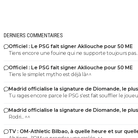
DERNIERS COMMENTAIRES
Officiel : Le PSG fait signer Akliouche pour 50 ME
Tiens encore une fouine qui ne supporte toujours pas
d'entendre la vérité. ^^
Officiel : Le PSG fait signer Akliouche pour 50 ME
Tiens le simplet mytho est déjà là^^
Madrid officialise la signature de Diomande, le plu
transfert de son histoire
Tu rages encore parce le PSG s'est fait souffler le joue
le Real Madrid. Mdr Yan Diomandé :
Madrid officialise la signature de Diomande, le plu
https://www.facebook.com/reel/1056646916713236 Alors... tu
transfert de son histoire
Rodri... ^^
trouves que ce joueur ne mérite toujours pas d'être a
à ce prix ?
TV : OM-Athletic Bilbao, à quelle heure et sur quell
chaîne ?