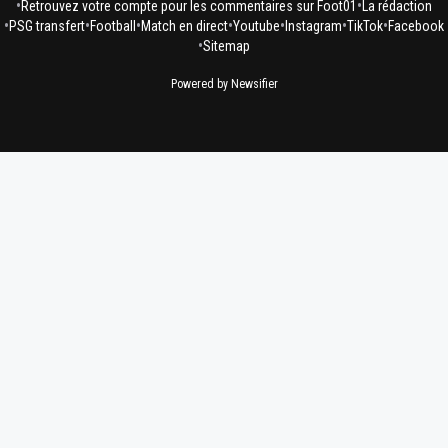
•
•
Retrouvez votre compte pour les commentaires sur Foot01
La rédaction
•
•
•
•
•
•
•
PSG transfert
Football
Match en direct
Youtube
Instagram
TikTok
Facebook
•
Sitemap
Powered by Newsifier