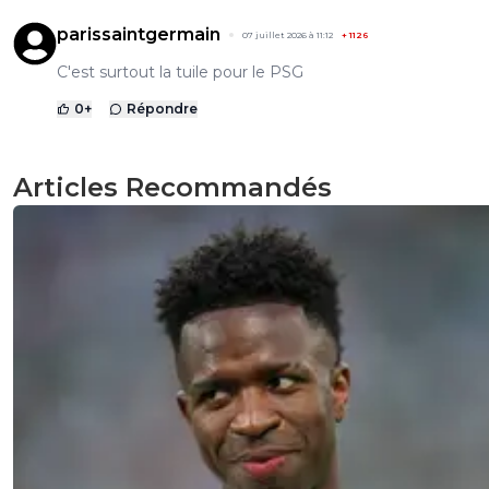
parissaintgermain
07 juillet 2026 à 11:12
+
1126
C'est surtout la tuile pour le PSG
0
+
Répondre
Articles Recommandés