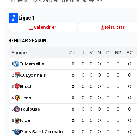
Ah tiens... l'OM va prendre une raclée. ^^
Ligue 1
Calendrier
Résultats
REGULAR SEASON
Équipe
Pts
J
V
N
D
BP
BC
1
O
.
Marseille
0
0
0
0
0
0
0
2
O
.
Lyonnais
0
0
0
0
0
0
0
3
Brest
0
0
0
0
0
0
0
4
Lens
0
0
0
0
0
0
0
5
Toulouse
0
0
0
0
0
0
0
6
Nice
0
0
0
0
0
0
0
7
Paris
Saint
Germain
0
0
0
0
0
0
0