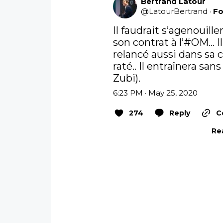
Bertrand Latour
@
LatourBertrand
·
Fo
Il faudrait s’agenouille
son contrat à l’
#OM
...
relancé aussi dans sa 
raté.. Il entraînera sans
Zubi).
6:23 PM · May 25, 2020
274
Reply
C
Rea