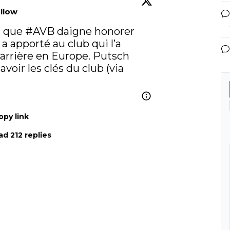
llow
r que 
#AVB
 daigne honorer 
 Il a apporté au club qui l’a 
carrière en Europe. Putsch 
 avoir les clés du club (via 
opy link
d 212 replies