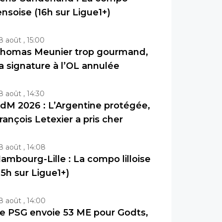
ensoise (16h sur Ligue1+)
8 août , 15:00
homas Meunier trop gourmand,
a signature à l’OL annulée
8 août , 14:30
dM 2026 : L’Argentine protégée,
rançois Letexier a pris cher
8 août , 14:08
ambourg-Lille : La compo lilloise
15h sur Ligue1+)
8 août , 14:00
e PSG envoie 53 ME pour Godts,