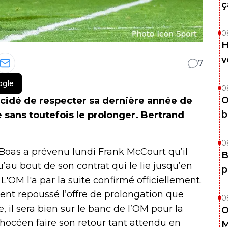
ç
0
H
v
7
ogle
0
O
écidé de respecter sa dernière année de
b
e sans toutefois le prolonger. Bertrand
0
s-Boas a prévenu lundi Frank McCourt qu’il
B
u’au bout de son contrat qui le lie jusqu’en
p
L'OM l'a par la suite confirmé officiellement.
ent repoussé l’offre de prolongation que
0
 il sera bien sur le banc de l’OM pour la
O
phocéen faire son retour tant attendu en
M