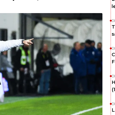
l
0
T
s
0
C
F
0
H
(
0
L