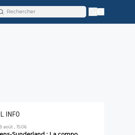
IL INFO
8 août , 15:06
ens-Sunderland : La compo