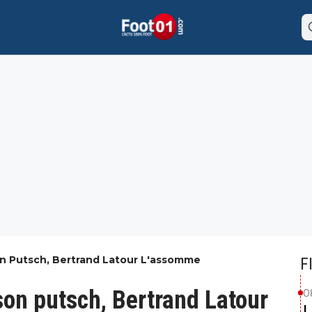
on Putsch, Bertrand Latour L'assomme
F
son putsch, Bertrand Latour
0
L