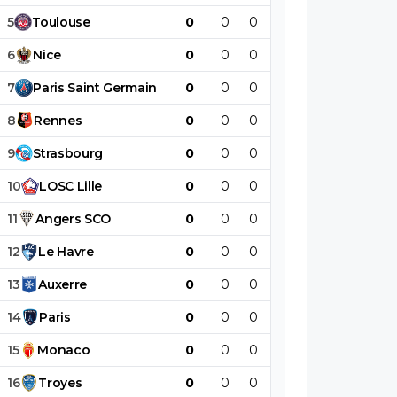
5
Toulouse
0
0
0
0
0
0
6
Nice
0
0
0
0
0
0
7
Paris
Saint
Germain
0
0
0
0
0
0
8
Rennes
0
0
0
0
0
0
9
Strasbourg
0
0
0
0
0
0
10
LOSC
Lille
0
0
0
0
0
0
11
Angers
SCO
0
0
0
0
0
0
12
Le
Havre
0
0
0
0
0
0
13
Auxerre
0
0
0
0
0
0
14
Paris
0
0
0
0
0
0
15
Monaco
0
0
0
0
0
0
16
Troyes
0
0
0
0
0
0