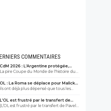
ERNIERS COMMENTAIRES
CdM 2026 : L’Argentine protégée,
François Letexier a pris cher
La pire Coupe du Monde de l'histoire du
Football.
OL : La Roma se déplace pour Malick
Fofana
ils ont déjà plus dépensé que tous les
clubs de ligue macdo réunis hors quatar..
L’OL est frustré par le transfert de
ils veulent juste profitez au maximum des
Pavel Sulc
(L’OL est frustré par le transfert de Pavel
clubs qui sont beaucoup plus mal lotis