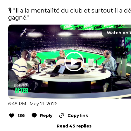
🎙️ "Il a la mentalité du club et surtout il a dé
gagné." 
Watch on 
6:48 PM · May 21, 2026
136
Reply
Copy link
Read 45 replies