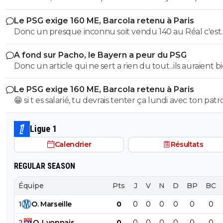
Raymond Q qui a un traumatisme de l enfance lié à ces
Le PSG exige 160 ME, Barcola retenu à Paris
derniers; pour le soutenir, vous pouvez adhérer à son
Donc un presque inconnu soit vendu 140 au Réal c'est
association se prétendant faire partie d’une « élite » litté
normal et un double détenteur de la LDC soit à un pri
se refusant catégoriquement l utilisation d emojis bien 
A fond sur Pacho, le Bayern a peur du PSG
faiblard normal ?? Messieurs les anglais allez vous faire ...
populaire à son goût et surtout incompréhensible pou
Donc un article qui ne sert a rien du tout...ils auraient b
gros globes oculaires de sardine. Cordialement.
voulu mais finalement non...je peux en écrire 200 des ar
Le PSG exige 160 ME, Barcola retenu à Paris
comme ca !
😁 si t es salarié, tu devrais tenter ça lundi avec ton pat
pour voir ce qu’il va te répondre
Ligue 1
Calendrier
Résultats
REGULAR SEASON
Équipe
Pts
J
V
N
D
BP
BC
1
O
.
Marseille
0
0
0
0
0
0
0
2
O
.
Lyonnais
0
0
0
0
0
0
0