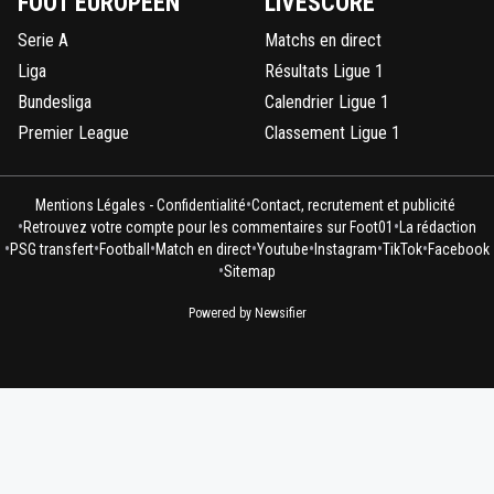
FOOT EUROPÉEN
LIVESCORE
Serie A
Matchs en direct
Liga
Résultats Ligue 1
Bundesliga
Calendrier Ligue 1
Premier League
Classement Ligue 1
•
Mentions Légales - Confidentialité
Contact, recrutement et publicité
•
•
Retrouvez votre compte pour les commentaires sur Foot01
La rédaction
•
•
•
•
•
•
•
PSG transfert
Football
Match en direct
Youtube
Instagram
TikTok
Facebook
•
Sitemap
Powered by Newsifier