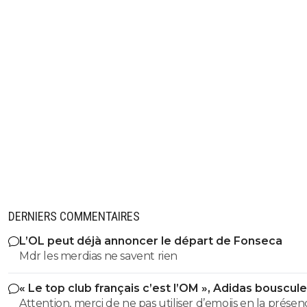
DERNIERS COMMENTAIRES
L’OL peut déjà annoncer le départ de Fonseca
Mdr les merdias ne savent rien
« Le top club français c’est l’OM », Adidas bouscule
PSG
Attention, merci de ne pas utiliser d’emojis en la prése