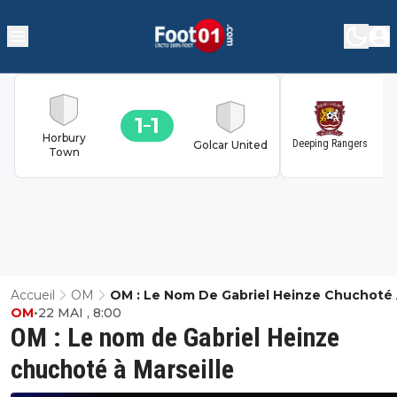
1
1
1
Horbury
Deeping Rangers
Golcar United
Town
Accueil
OM
OM : Le Nom De Gabriel Heinze Chuchoté
OM
•
22 MAI , 8:00
Marseille
OM : Le nom de Gabriel Heinze
chuchoté à Marseille