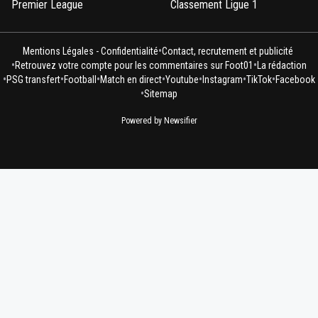
Premier League
Classement Ligue 1
•
Mentions Légales - Confidentialité
Contact, recrutement et publicité
•
•
Retrouvez votre compte pour les commentaires sur Foot01
La rédaction
•
•
•
•
•
•
•
PSG transfert
Football
Match en direct
Youtube
Instagram
TikTok
Facebook
•
Sitemap
Powered by Newsifier