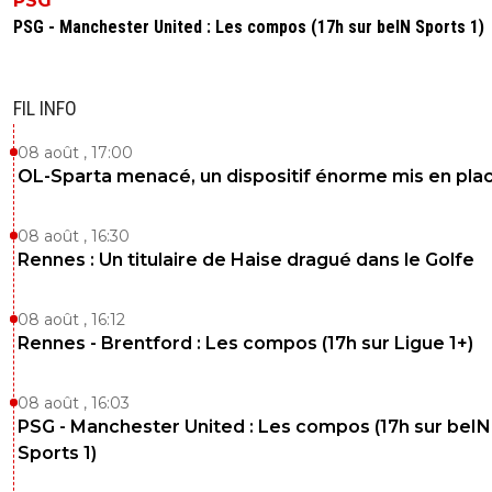
PSG
entraineur, mais il a du leadership, de la grinta..; a voir ses
PSG - Manchester United : Les compos (17h sur beIN Sports 1)
competences
0
+
Répondre
FIL INFO
sportif-99
22 mai 2026 à 13:26
+
353
08 août , 17:00
Tout à fait . On a dit la même chose sur de Zerbi : 
OL-Sparta menacé, un dispositif énorme mis en pla
,courageux tacticien . Et au pire moment de quel
difficultés,il a lâché le club . Maintenant L'OM aprè
arrière droit on prend l'ex arrière gauche comme
08 août , 16:30
entraîneur et dans 4 ans on aura BALERDI . La vie
Rennes : Un titulaire de Haise dragué dans le Golfe
certes belle à Marseille mais les proprios du club s
vraiment MOCHES .
08 août , 16:12
0
+
Répondre
Rennes - Brentford : Les compos (17h sur Ligue 1+)
08 août , 16:03
PSG - Manchester United : Les compos (17h sur beIN
Sports 1)