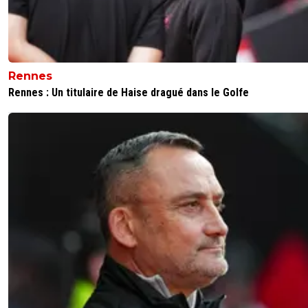
28 joueurs du PSG vers l'OM, et 23 joueurs de l'O
le PSG.
Ils sont tous des traîtres ?
Je te donne la liste si tu veux.
Rennes
0
+
Répondre
Rennes : Un titulaire de Haise dragué dans le Golfe
san-konbinn
22 mai 2026 à 9:22
+
179
Vous voulez pas Pep guardiola il arrete avec city, c est u
bonne idée non???
0
+
Répondre
dijaya
22 mai 2026 à 9:26
+
2163
vu ses moyens illimités, et le bon rendement qu il 
mais pas exceptionnel, je ne suis pas si sur que c e
mega top entraineur. il a eu un des meilleur Barça 
histoire, l un des meilleur Bayern, et City avec du fr
illimité comme PSg ..... qui ne reussirait pas avec ça.
Klopp a plus de merite pour moi