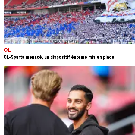
C'est marrant les rageux. 😂🫵
2
+
Répondre
soldiez
22 mai 2026 à 12:45
+
176
Il avait craché sur un maillot de l'om d'ailleurs quand
était au PSG et derrière, le mec ose signer à l'om..
homme d'honneur et de valeurs 😆
OL
Mais un argentin avec un nom allemand de
OL-Sparta menacé, un dispositif énorme mis en place
descendance, il n'y a rien d'étonnant...
0
+
Répondre
joekidd
22 mai 2026 à 21:59
+
629
Valdo : Pourquoi un traître ?
En 2009, il était en pourparlers pour revenir au PSG
club n’a pas été convaincu et cela n'a pas abouti.
Finalement, il a eu une proposition de l'OM et il a s
Beaucoup de joueurs ont joué pour les deux clubs,
transferts directs ou indirects en étant passés par
d'autres clubs avant d'aller jouer pour le club "rival".
Quelque-uns ont fait l'aller-retour.