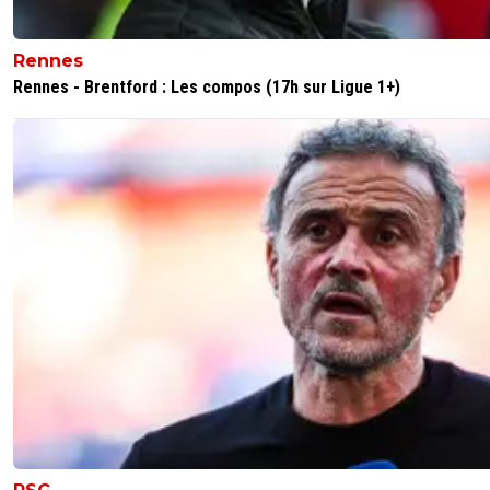
2
+
Répondre
Rennes
san-konbinn
22 mai 2026 à 12:02
+
179
Rennes - Brentford : Les compos (17h sur Ligue 1+)
Lol etait une blague..je sais bien que jamais Pe
viendra a Marseille ou a moins d avait un etat s
finance l OM ..il coûte hyper chère ce coach..
0
+
Répondre
bath-singer
22 mai 2026 à 9:07
+
368
je pense qu'il faut un entraineur plus expérimenté après 
saison cata et la volonté de tout reconstruire
Heinze , il rappelle des bons moments à l'OM , 'est l'adjoi
d'arteta, peut etre qu'il assurerait... on verra
0
+
Répondre
dijaya
22 mai 2026 à 8:43
+
2163
pourquoi pas ! je ne connais pas trop ses parcours en tan