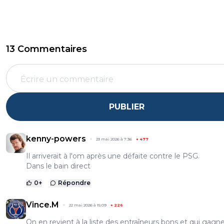
13 Commentaires
PUBLIER
kenny-powers
23 mai 2026 à 7:36
+
477
Il arriverait à l'om après une défaite contre le PSG.
Dans le bain direct
0
+
Répondre
Vince.M
22 mai 2026 à 15:09
+
226
On en revient à la liste des entraîneurs bons et qui gagn