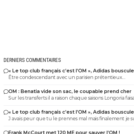
DERNIERS COMMENTAIRES
« Le top club français c’est l’OM », Adidas bouscule
PSG
Être condescendant avec un parisien prétentieux
(pléonasme) c'est mon plaisir petit poussin. Bisous
OM : Benatia vide son sac, le coupable prend cher
Sur les transferts il a raison chaque saisons Longoria faisa
15/16 joueurs avec son poto ribalta benatia etait pas enco
« Le top club français c’est l’OM », Adidas bouscule
om a l époque. En plus Longoria faisait ses agents amis
PSG
J avais peur que tu le prennes mal mais finalement je s
toucher sur les transferts sur l achat de tocard qui veu
content que tu le prennes comme ça Raymond Q et 
pas quitter l'OM. Oui tout le monde voyait arriver des
Frank McCourt met 120 ME pour sauver l’OM !
plus, ça reste dans la lignée de ta condescendance d’
joueurs tout le monde etait content mais les dessous d