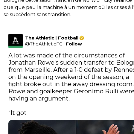
Bologne cette saison, l'ancien de Norwich City relance
quelque peu la machine à un moment où les crises à 
se succèdent sans transition.
The Athletic | Football
@
TheAthleticFC
·
Follow
A lot was made of the circumstances of 
Jonathan Rowe’s sudden transfer to Bolog
from Marseille. After a 1-0 defeat by Rennes
on the opening weekend of the season, a 
fight broke out in the away dressing room. 
Rowe and goalkeeper Geronimo Rulli were
having an argument.

“It got