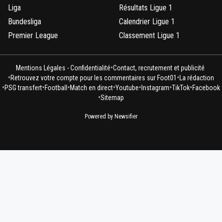
Liga
Résultats Ligue 1
Bundesliga
Calendrier Ligue 1
Premier League
Classement Ligue 1
•
Mentions Légales - Confidentialité
Contact, recrutement et publicité
•
•
Retrouvez votre compte pour les commentaires sur Foot01
La rédaction
•
•
•
•
•
•
•
PSG transfert
Football
Match en direct
Youtube
Instagram
TikTok
Facebook
•
Sitemap
Powered by Newsifier