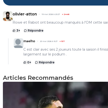
olivier-atton
19 mai 2026 à 20:27
+
2448
Rowe et Rabiot ont beaucoup manqués à l'OM cette sa
3
+
Répondre
maelho
20 mai 2026 à 9:27
+
137
C est clair avec ses 2 joueurs toute la saison il finis
largement sur le podium .
0
+
Répondre
Articles Recommandés