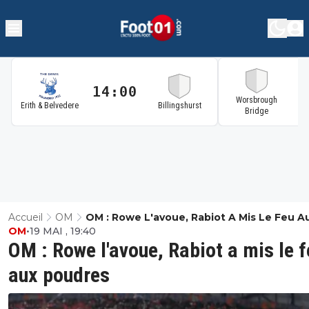
14:00
1
Worsbrough
Erith & Belvedere
Billingshurst
Bridge
Accueil
OM
OM : Rowe L'avoue, Rabiot A Mis Le Feu A
OM
•
19 MAI , 19:40
Poudres
OM : Rowe l'avoue, Rabiot a mis le f
aux poudres