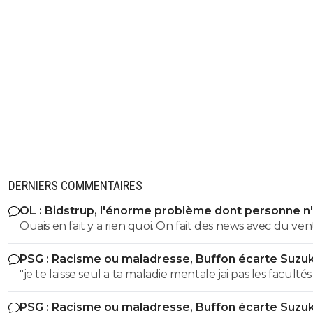
DERNIERS COMMENTAIRES
OL : Bidstrup, l'énorme problème dont personne n
parler
Ouais en fait y a rien quoi. On fait des news avec du ven
PSG : Racisme ou maladresse, Buffon écarte Suzuk
"je te laisse seul a ta maladie mentale jai pas les facultés 
pas toubib ni psychiatre" Ah ah tu es très drole ! Tu nous
PSG : Racisme ou maladresse, Buffon écarte Suzuk
parles de résistants nazis lol italliens de surcroit lol Mais les