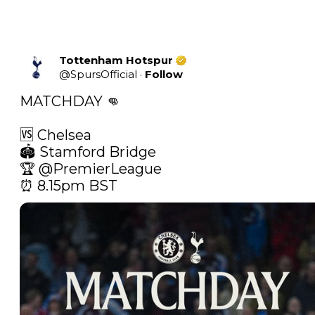
Tottenham Hotspur
@
SpursOfficial
·
Follow
MATCHDAY 👊

🆚 Chelsea

🏟️ Stamford Bridge

🏆 
@PremierLeague
⏰ 8.15pm BST 