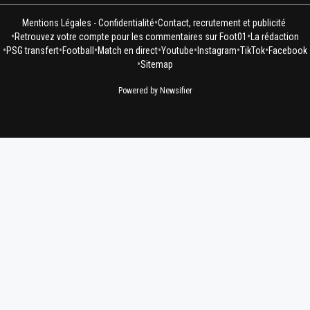
•
Mentions Légales - Confidentialité
Contact, recrutement et publicité
•
•
Retrouvez votre compte pour les commentaires sur Foot01
La rédaction
•
•
•
•
•
•
•
PSG transfert
Football
Match en direct
Youtube
Instagram
TikTok
Facebook
•
Sitemap
Powered by Newsifier