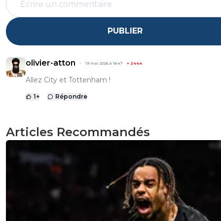
PUBLIER
olivier-atton
19 mai 2026 à 18:47
+
2444
Allez City et Tottenham !
1
+
Répondre
Articles Recommandés