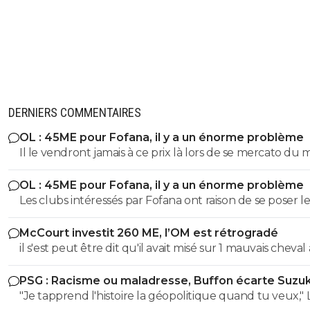
DERNIERS COMMENTAIRES
OL : 45ME pour Fofana, il y a un énorme problème
Il le vendront jamais à ce prix là lors de se mercato du 
OL : 45ME pour Fofana, il y a un énorme problème
Les clubs intéressés par Fofana ont raison de se poser le
bonnes questions à son sujet sur sa longue blessure. Il 
McCourt investit 260 ME, l’OM est rétrogradé
évident que les clubs cités ne veulent pas prendre de
il s'est peut être dit qu'il avait misé sur 1 mauvais cheval
risques et s'interrogent sur sa longue blessure avant d
u coup
mettre une telle somme dans ce joueur.
PSG : Racisme ou maladresse, Buffon écarte Suzuk
"Je tapprend l'histoire la géopolitique quand tu veux," LOL