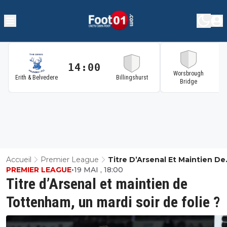
14:00
1
Worsbrough
Erith & Belvedere
Billingshurst
Bridge
Accueil
Premier League
Titre D’Arsenal Et Maintien De
PREMIER LEAGUE
•
19 MAI , 18:00
Tottenham, Un Mardi Soir De F
Titre d’Arsenal et maintien de
Tottenham, un mardi soir de folie ?