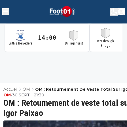
14:00
1
Worsbrough
Erith & Belvedere
Billingshurst
Bridge
Accueil
OM
OM : Retournement De Veste Total Sur Ig
OM
•
30 SEPT. , 21:30
Paixao
OM : Retournement de veste total s
Igor Paixao