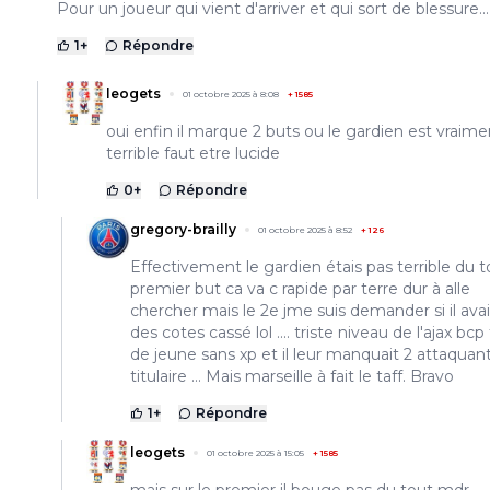
Pour un joueur qui vient d'arriver et qui sort de blessure...
1
+
Répondre
leogets
01 octobre 2025 à 8:08
+
1585
oui enfin il marque 2 buts ou le gardien est vraime
terrible faut etre lucide
0
+
Répondre
gregory-brailly
01 octobre 2025 à 8:52
+
126
Effectivement le gardien étais pas terrible du t
premier but ca va c rapide par terre dur à alle
chercher mais le 2e jme suis demander si il avai
des cotes cassé lol .... triste niveau de l'ajax bcp
de jeune sans xp et il leur manquait 2 attaquan
titulaire ... Mais marseille à fait le taff. Bravo
1
+
Répondre
leogets
01 octobre 2025 à 15:05
+
1585
mais sur le premier il bouge pas du tout mdr