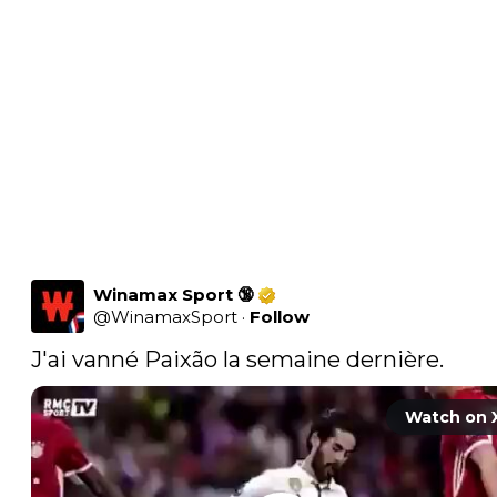
Winamax Sport 🔞
@
WinamaxSport
·
Follow
J'ai vanné Paixão la semaine dernière.  
Watch on 