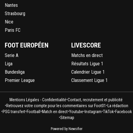
Nantes
Strasbourg
Nice
Paris FC
FOOT EUROPÉEN
LIVESCORE
Serie A
Matchs en direct
Liga
Résultats Ligue 1
Bundesliga
Calendrier Ligue 1
Premier League
Classement Ligue 1
•
Mentions Légales - Confidentialité
Contact, recrutement et publicité
•
•
Retrouvez votre compte pour les commentaires sur Foot01
La rédaction
•
•
•
•
•
•
•
PSG transfert
Football
Match en direct
Youtube
Instagram
TikTok
Facebook
•
Sitemap
Powered by Newsifier