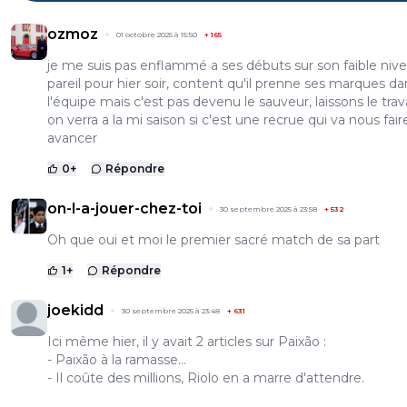
ozmoz
01 octobre 2025 à 15:50
+
165
je me suis pas enflammé a ses débuts sur son faible nive
pareil pour hier soir, content qu'il prenne ses marques da
l'équipe mais c'est pas devenu le sauveur, laissons le trava
on verra a la mi saison si c'est une recrue qui va nous fair
avancer
0
+
Répondre
on-l-a-jouer-chez-toi
30 septembre 2025 à 23:58
+
532
Oh que oui et moi le premier sacré match de sa part
1
+
Répondre
joekidd
30 septembre 2025 à 23:48
+
631
Ici même hier, il y avait 2 articles sur Paixão :
- Paixão à la ramasse...
- Il coûte des millions, Riolo en a marre d'attendre.