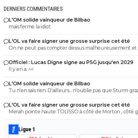
DERNIERS COMMENTAIRES
L'OM solide vainqueur de Bilbao
mais ferme la idiot
L'OL va faire signer une grosse surprise cet été
On ne peut pas compter dessus malheureusement et
son prêt ça a permis de prendre le latéral droit suisse.
Officiel : Lucas Digne signe au PSG jusqu'en 2029
Il y en a. ^^
L'OM solide vainqueur de Bilbao
Tu n'en sais rien. D'ailleurs... n'oublie pas que Sturm graz...
peut tout à fair renverser la vapeur et éliminer le Fener
L'OL va faire signer une grosse surprise cet été
Merah pointe haute TOLISSO à côté de Morton , côté g
mais pouvant aussi se projeter devant et accompagner
Merah et/ou Fofana
Ligue 1