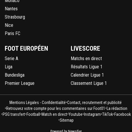
Monaco
Nantes
Strasbourg
Nice
Paris FC
FOOT EUROPÉEN
LIVESCORE
Serie A
Matchs en direct
Liga
Résultats Ligue 1
Bundesliga
Calendrier Ligue 1
Premier League
Classement Ligue 1
•
Mentions Légales - Confidentialité
Contact, recrutement et publicité
•
•
Retrouvez votre compte pour les commentaires sur Foot01
La rédaction
•
•
•
•
•
•
•
PSG transfert
Football
Match en direct
Youtube
Instagram
TikTok
Facebook
•
Sitemap
Powered by Newsifier