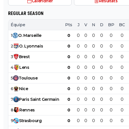
Calendrier
Résultats
REGULAR SEASON
Équipe
Pts
J
V
N
D
BP
BC
1
O
.
Marseille
0
0
0
0
0
0
0
2
O
.
Lyonnais
0
0
0
0
0
0
0
3
Brest
0
0
0
0
0
0
0
4
Lens
0
0
0
0
0
0
0
5
Toulouse
0
0
0
0
0
0
0
6
Nice
0
0
0
0
0
0
0
7
Paris
Saint
Germain
0
0
0
0
0
0
0
8
Rennes
0
0
0
0
0
0
0
9
Strasbourg
0
0
0
0
0
0
0