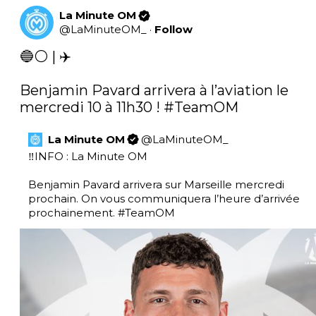
La Minute OM
@
LaMinuteOM_
·
Follow
🔵⚪️ | ✈️

Benjamin Pavard arrivera à l’aviation le 
mercredi 10 à 11h30 ! 
#TeamOM
La Minute OM
@
LaMinuteOM_
‼️INFO : La Minute OM

Benjamin Pavard arrivera sur Marseille mercredi 
prochain. On vous communiquera l’heure d’arrivée 
prochainement. 
#TeamOM