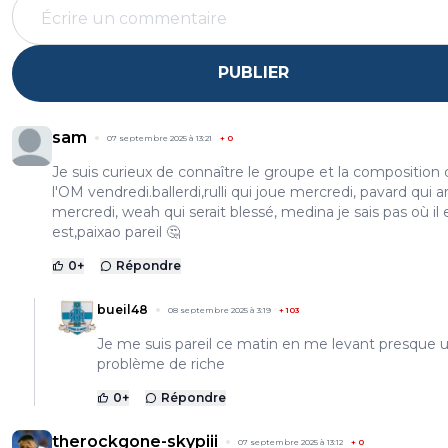
PUBLIER
sam
07 septembre 2025 à 13:21
+
0
Je suis curieux de connaître le groupe et la composition
l'OM vendredi.ballerdi,rulli qui joue mercredi, pavard qui a
mercredi, weah qui serait blessé, medina je sais pas où il 
est,paixao pareil 🤔
0
+
Répondre
bueil48
08 septembre 2025 à 3:19
+
103
Je me suis pareil ce matin en me levant presque 
problème de riche
0
+
Répondre
therockgone-skypiii
07 septembre 2025 à 13:12
+
0