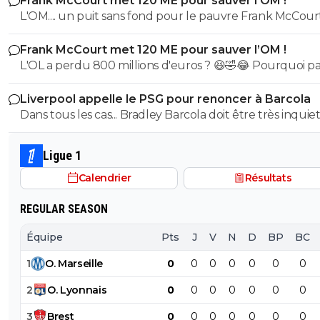
Frank McCourt met 120 ME pour sauver l’OM !
et bon vent a lui pour le reste de sa carrière ...
L'OM.... un puit sans fond pour le pauvre Frank McCourt
Frank McCourt met 120 ME pour sauver l’OM !
L'OL a perdu 800 millions d'euros ? 😆🤣😂 Pourquoi pas un
milliard tant que tu y es ! ^^
Liverpool appelle le PSG pour renoncer à Barcola
Dans tous les cas... Bradley Barcola doit être très inquiet. C
qui est vraiment compréhensible lorsque l'on sait co
le PSG a traiter Kylian Mbappé lorsqu'il avait voulu quit
Ligue 1
PSG.
Calendrier
Résultats
REGULAR SEASON
Équipe
Pts
J
V
N
D
BP
BC
1
O
.
Marseille
0
0
0
0
0
0
0
2
O
.
Lyonnais
0
0
0
0
0
0
0
3
Brest
0
0
0
0
0
0
0