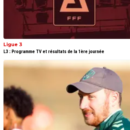
prenne le dessus... Et puis est-ce qu'il va vous retr
son niveau ? Dans quel état physique est-il ? Et pu
connaissant o. Letang, qui peut pas nous blairer je
vois pas pourquoi il faciliterait le transfert vers che
...y a un loup..
0
+
Répondre
Ligue 3
L3 : Programme TV et résultats de la 1ère journée