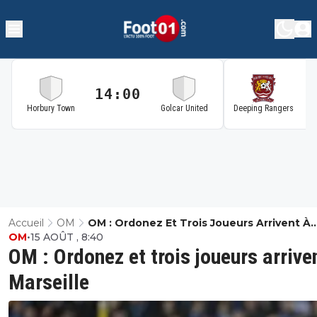
14:00
1
Horbury Town
Golcar United
Deeping Rangers
Accueil
OM
OM : Ordonez Et Trois Joueurs Arrivent À
OM
•
15 AOÛT , 8:40
Marseille
OM : Ordonez et trois joueurs arrive
Marseille