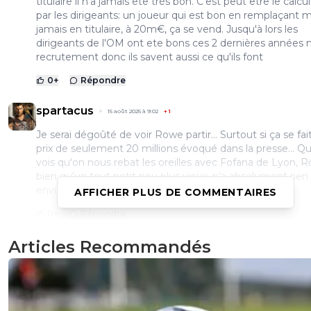
titulaire il n'a jamais ete très bon. C'est peut être le calcul
par les dirigeants: un joueur qui est bon en remplaçant m
jamais en titulaire, à 20m€, ça se vend. Jusqu'à lors les
dirigeants de l'OM ont ete bons ces 2 dernières années 
recrutement donc ils savent aussi ce qu'ils font
0
+
Répondre
spartacus
15 août 2025 à 9:02
+
1
Je serai dégoûté de voir Rowe partir... Surtout si ça se fai
prix de seulement 20 millions évoqué dans la presse... Q
vois qu'on nous rebat les oreilles avec Fofana de Lyon, 
bien qu'un tout petit peu plus vieux, n'a absolument rien 
envier. Franchement, j'espère qu'il restera...😓🤞
AFFICHER PLUS DE COMMENTAIRES
0
+
Répondre
Articles Recommandés
thibault-ferguitred
15 août 2025 à 9:19
+
0
J'ai entendu parler d'une vente d'une vingtaine de
millions mais avec un gros % à la revente...Mais de
façon pour moi si il part c'est à cause des ounani
moumbagna maupay &amp; co qui ont refusé tout