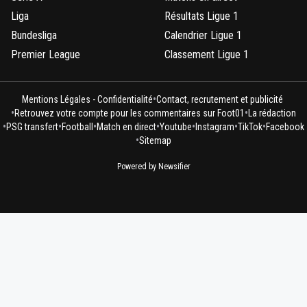
Liga
Résultats Ligue 1
Bundesliga
Calendrier Ligue 1
Premier League
Classement Ligue 1
•
Mentions Légales - Confidentialité
Contact, recrutement et publicité
•
•
Retrouvez votre compte pour les commentaires sur Foot01
La rédaction
•
•
•
•
•
•
•
PSG transfert
Football
Match en direct
Youtube
Instagram
TikTok
Facebook
•
Sitemap
Powered by Newsifier