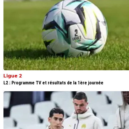
offres, obligeant Longoria à trouver de la tune en
vendant rowe pour finaliser d'autres achats. Matos
stratosphérique dégouté aussi si il partait. Pour fai
derrière ? Mettre Aubam à gauche le temps que p
revienne? Et du coup ça serait si le remplaçant de 
?L'idéal serait que mc court allonge pour faire les 
et retrouvé sa maille quand tous les partants ne s
plus là.
0
+
Répondre
bioff
15 août 2025 à 8:58
+
26
Ligue 2
Meme si le départ rowe est évoqué de plus en plus par c
L2 : Programme TV et résultats de la 1ère journée
medias, a aucun moment la direction n'a évoqué ce dépa
De zerbi à évoqué ce risque, en parlant d une décision
collégiale. Maintenant je ne le vois pas donner son feu ve
sachant que paixao, reviendra de blessure mi septembre, 
sera à court de forme ( il n à pour ainsi dire pas fait de pré
Et qu'il sera vraiment opérationnel début voir mi-octobre..
de zerbi pourrait temporairement coller gouiri voir auba
gauche...ou faire remonter un milieu, le duc... mais quelle