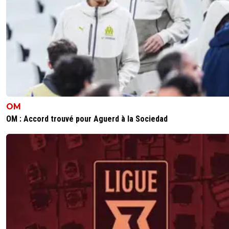
de temps pour la cohésion de groupes, Et du système d
zerbi, D'autant plus qu'il faut prendre aussi en compte la 
populaire, rowe commence à être assez apprécié des
marseillais... Si vraiment il y a depart , ça sera pour moi la 
grosse connerie faite cette saison par la direction... Tu v
espoir du club pour faire une plus-value d'à peine 4,5 m€..
gardes des ounahi, harit ,meite, moumbagna, lirola voir
cornelius...mais bradez moi tout ça, plutôt, ... sur l'ensem
récupères à peu près la même somme...
0
+
Répondre
OM
OM : Accord trouvé pour Aguerd à la Sociedad
eric-b
15 août 2025 à 7:54
+
0
Moi, je garderai Rowe plutôt que Zegrova...
0
+
Répondre
bioff
15 août 2025 à 9:01
+
26
Ouai, moi aussi...Même si je sais que zegrova a de 
foudre dans le pied gauche, j ai peur que son cara