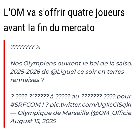
L'OM va s'offrir quatre joueurs
avant la fin du mercato
???????? ⚔️
Nos Olympiens ouvrent le bal de la saiso
2025-2026 de
@Ligue1
ce soir en terres
rennaises ?
? ???? ?’????? à ????? au ??????? ???? pour
#SRFCOM
! ?
pic.twitter.com/UgXcClSqk
— Olympique de Marseille (@OM_Officiel
August 15, 2025