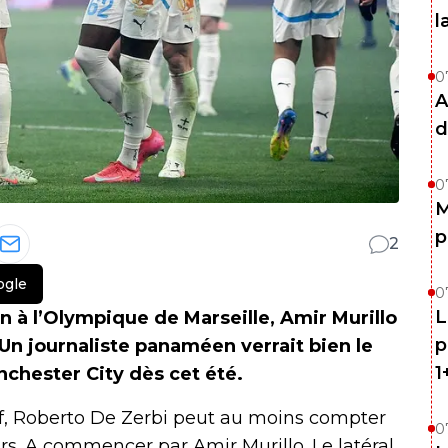
l
0
A
d
0
M
p
2
ogle
0
L
on à l’Olympique de Marseille, Amir Murillo
p
. Un journaliste panaméen verrait bien le
1
chester City dès cet été.
if, Roberto De Zerbi peut au moins compter
0
urs. A commencer par Amir Murillo. Le latéral