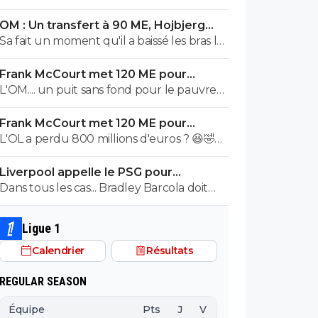
OM : Un transfert à 90 ME, Hojbjerg
s'en va
Sa fait un moment qu'il a baissé les bras la
première saison il etait top mais depuis
Frank McCourt met 120 ME pour
quelques match etait en dessus. Merci et
sauver l’OM !
L'OM.... un puit sans fond pour le pauvre
bon vent a lui pour le reste de sa carrière
Frank McCourt.
...
Frank McCourt met 120 ME pour
sauver l’OM !
L'OL a perdu 800 millions d'euros ? 😆🤣😂
Pourquoi pas un milliard tant que tu y es !
Liverpool appelle le PSG pour
^^
renoncer à Barcola
Dans tous les cas... Bradley Barcola doit
être très inquiet. Ce qui est vraiment
compréhensible lorsque l'on sait
Ligue 1
comment le PSG a traiter Kylian Mbappé
Calendrier
Résultats
lorsqu'il avait voulu quitter le PSG.
REGULAR SEASON
Équipe
Pts
J
V
N
D
BP
B