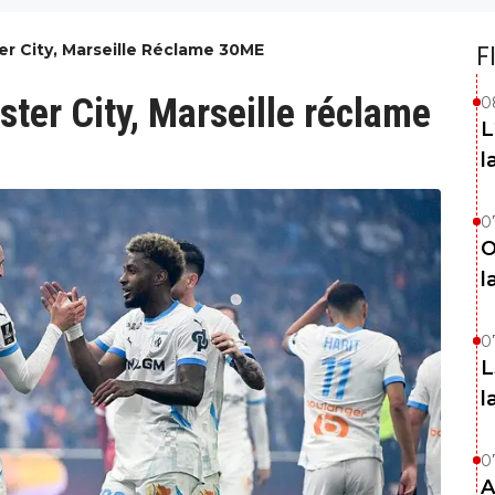
er City, Marseille Réclame 30ME
F
ter City, Marseille réclame
0
L
l
0
O
l
0
L
l
0
A