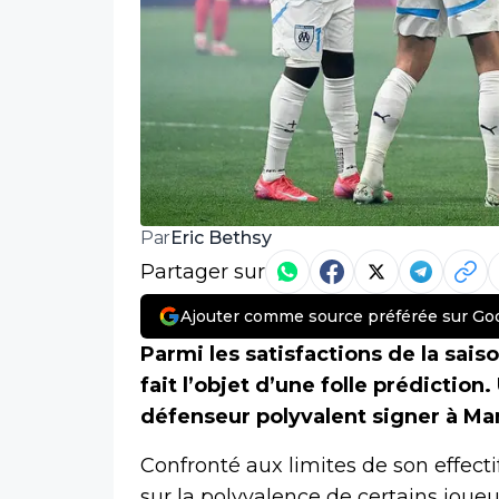
Eric Bethsy
Par
Partager sur
Ajouter comme source préférée sur Go
Parmi les satisfactions de la sais
fait l’objet d’une folle prédiction
défenseur polyvalent signer à Man
Confronté aux limites de son effect
sur la polyvalence de certains joue