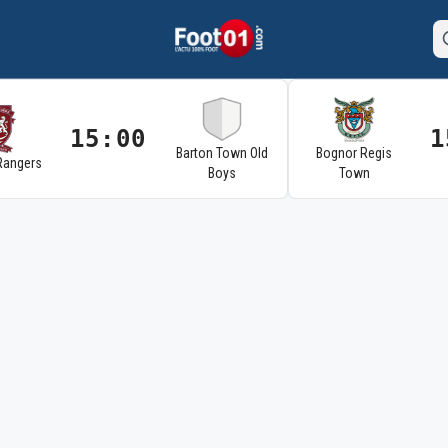
15:00
1
Barton Town Old
Bognor Regis
Rangers
Boys
Town