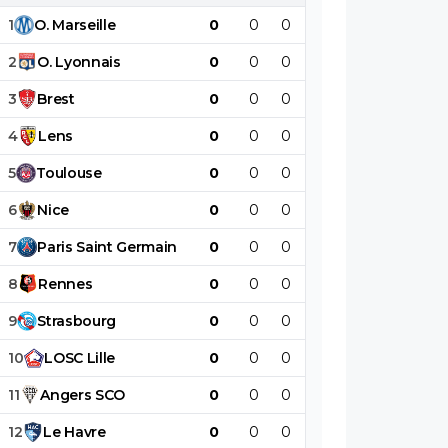
1
O
.
Marseille
0
0
0
0
0
0
2
O
.
Lyonnais
0
0
0
0
0
0
3
Brest
0
0
0
0
0
0
4
Lens
0
0
0
0
0
0
5
Toulouse
0
0
0
0
0
0
6
Nice
0
0
0
0
0
0
7
Paris
Saint
Germain
0
0
0
0
0
0
8
Rennes
0
0
0
0
0
0
9
Strasbourg
0
0
0
0
0
0
10
LOSC
Lille
0
0
0
0
0
0
11
Angers
SCO
0
0
0
0
0
0
12
Le
Havre
0
0
0
0
0
0