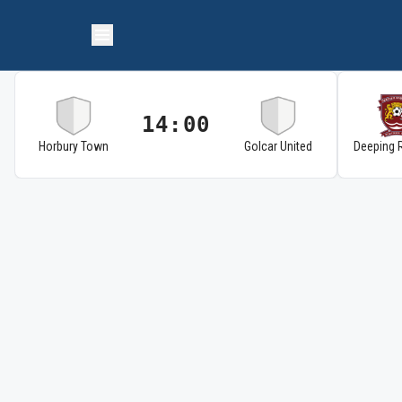
14:00
Horbury Town
Golcar United
Deeping 