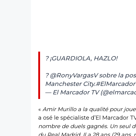
? ¡GUARDIOLA, HAZLO!
?️
@RonyVargasV
sobre la pos
Manchester City.
#ElMarcador
— El Marcador TV (@elmarca
«
Amir Murillo a la qualité pour jou
a osé le spécialiste d’El Marcador T
nombre de duels gagnés. Un seul dé
du Real Madrid. Il a 28 ans (29 ans, n