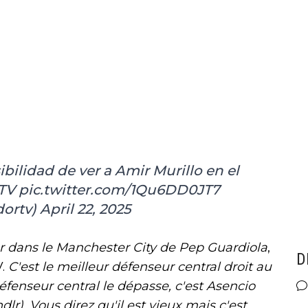
ibilidad de ver a Amir Murillo en el
TV
pic.twitter.com/1Qu6DD0JT7
dortv)
April 22, 2025
er dans le Manchester City de Pep Guardiola
,
D
V.
C'est le meilleur défenseur central droit au
fenseur central le dépasse, c'est Asencio
dlr). Vous direz qu'il est vieux mais c'est