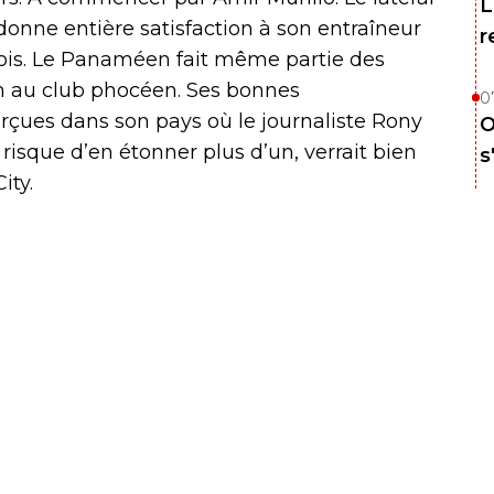
L
onne entière satisfaction à son entraîneur
r
trois. Le Panaméen fait même partie des
son au club phocéen. Ses bonnes
0
çues dans son pays où le journaliste Rony
O
risque d’en étonner plus d’un, verrait bien
s
ity.