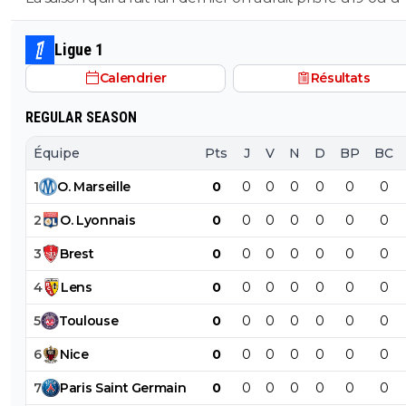
son poste ils auraient pas fait pire, il a ete blessé plus 1/3
saison et le peu de fois où on l'a vue bah putain...je sais 
Ligue 1
lors de quel match tu l'a vu bon, moi jai surtout vue so
Calendrier
Résultats
bide et ses croissants a la place des pieds et faire des fau
duel sur 3..
REGULAR SEASON
Équipe
Pts
J
V
N
D
BP
BC
1
O
.
Marseille
0
0
0
0
0
0
0
2
O
.
Lyonnais
0
0
0
0
0
0
0
3
Brest
0
0
0
0
0
0
0
4
Lens
0
0
0
0
0
0
0
5
Toulouse
0
0
0
0
0
0
0
6
Nice
0
0
0
0
0
0
0
7
Paris
Saint
Germain
0
0
0
0
0
0
0