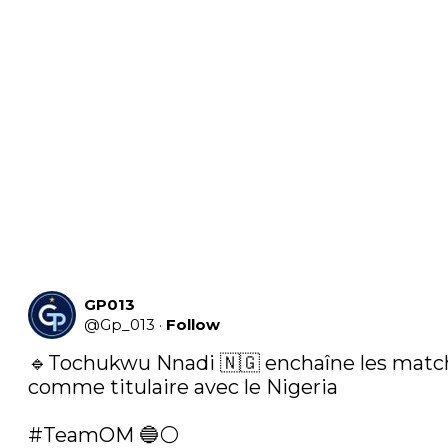
GP013
@
Gp_013
·
Follow
🔹Tochukwu Nnadi 🇳🇬 enchaîne les match
comme titulaire avec le Nigeria

#TeamOM
 🔵⚪ 