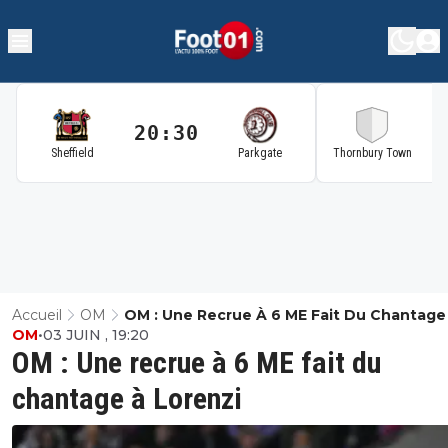
20:30
2
Sheffield
Parkgate
Thornbury Town
Accueil
OM
OM : Une Recrue À 6 ME Fait Du Chantage
OM
•
03 JUIN , 19:20
Lorenzi
OM : Une recrue à 6 ME fait du
chantage à Lorenzi