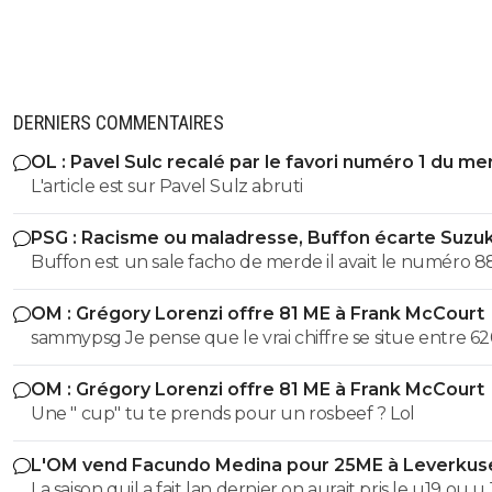
DERNIERS COMMENTAIRES
OL : Pavel Sulc recalé par le favori numéro 1 du me
L'article est sur Pavel Sulz abruti
PSG : Racisme ou maladresse, Buffon écarte Suzuk
Buffon est un sale facho de merde il avait le numéro 8
cetait pas un hasard...
OM : Grégory Lorenzi offre 81 ME à Frank McCourt
sammypsg Je pense que le vrai chiffre se situe entre 62
700 M
OM : Grégory Lorenzi offre 81 ME à Frank McCourt
Une " cup" tu te prends pour un rosbeef ? Lol
L'OM vend Facundo Medina pour 25ME à Leverkus
La saison quil a fait lan dernier on aurait pris le u19 ou u