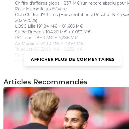
​Chiffre d'affaires global : 837 M€ (un record absolu pour l
Pour les meilleurs élèves :
Club Chiffre d'Affaires (Hors mutations) Résultat Net (Sa
2024-2025)
LOSC Lille 191,84 M€ + 81,666 M€
Stade Brestois 104,20 M€ + 6,053 M€
RC Lens 118,50 M€ + 4,286 M€
AS Monaco 124,10 M€ + 2,997 M€
Toulouse FC 52,40 M€ + 2,252 M€
Stade de Reims 68,10 M€ + 432 000 €
AFFICHER PLUS DE COMMENTAIRES
FC Nantes 61,30 M€ + 120 000 €
0
+
Répondre
Articles Recommandés
Kerfany2A
02 juin 2026 à 23:41
+
329
Concernant le s droits TV je rappelle aux français que les 
payent 69€/mois pour regarder la 1° league..... que les
allemands payent 35€/mois, les espagnols 30€ ...................
France 10€ et encore une tres grande partie des
téléspectateurs regarde la L1 en IPTV !!! Dans ces conditi
clubs ne peuvent pas espérer grand chose en terme de d
TV !!!! Donc cessons de nous comparer aux aitres ligues....