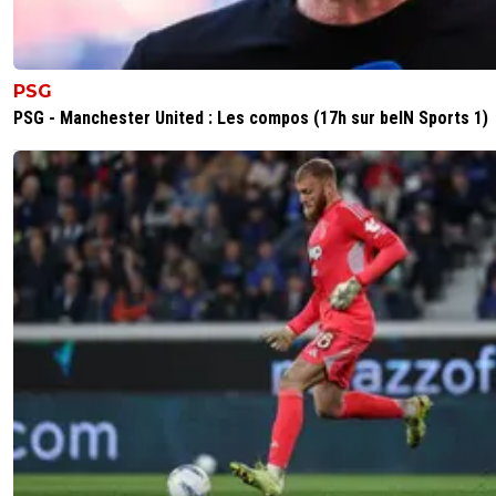
génial, l'Espagne régnait sur la qualité de jeu.
Cela a avoir avec le fait que les stades sont plei
bas, que les gens sont prêt à payer cher les pl
PSG
la TV pour voir les matchs en sacrifiant d'autres 
PSG - Manchester United : Les compos (17h sur beIN Sports 1)
pour ça. Même en Premiership il y a plus de 
dans les stades que dans beaucoup de stade de 
En plus, il y a une diaspora et un Commonwealt
génèrent une diffusion à travers le monde qui 
extrêmement suivie sur tous les continents
La qualité de jeu n'est venu qu'après: a force q
dernier de BPL ait le budget du 3eme de L1, ils
achetés tous les meilleurs joueurs. Au bout de 
rien d'étonnant qu'ils finissent pas bien jouer. C
même étonnant qu'ils n'y soient pas arrivés plu
0
+
Répondre
Savo13
02 juin 2026 à 21:57
+
0