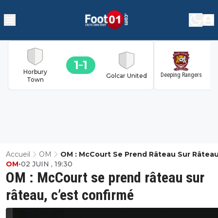
1
1
1
Horbury
Deeping Rangers
Golcar United
Town
Accueil
OM
OM : McCourt Se Prend Râteau Sur Râteau
OM
•
02 JUIN , 19:30
C’est Confirmé
OM : McCourt se prend râteau sur
râteau, c’est confirmé