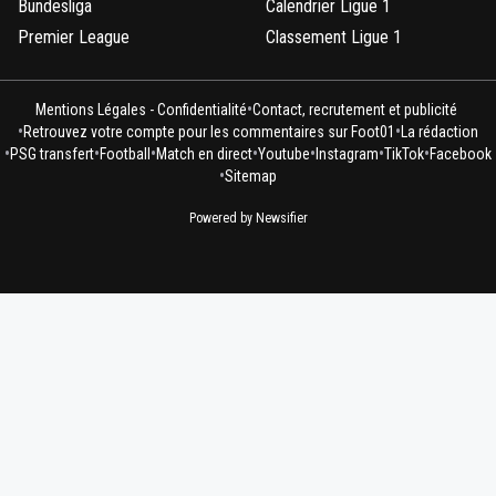
Bundesliga
Calendrier Ligue 1
Premier League
Classement Ligue 1
•
Mentions Légales - Confidentialité
Contact, recrutement et publicité
•
•
Retrouvez votre compte pour les commentaires sur Foot01
La rédaction
•
•
•
•
•
•
•
PSG transfert
Football
Match en direct
Youtube
Instagram
TikTok
Facebook
•
Sitemap
Powered by Newsifier