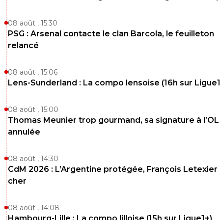
Pour un investisseurs ca serait plus logique de se 
dans un club comme everton en sachant que a c
08 août , 15:30
année y a 100 M qui rentre uniquement en droits 
PSG : Arsenal contacte le clan Barcola, le feuilleton
0
+
Répondre
relancé
san-konbinn
02 juin 2026 à 20:08
+
179
08 août , 15:06
Il a qu'a vendre
Lens-Sunderland : La compo lensoise (16h sur Ligue1
0
+
Répondre
08 août , 15:00
san-konbinn
Thomas Meunier trop gourmand, sa signature à l’OL
02 juin 2026 à 20:08
+
179
annulée
Il a qu'a vendre
0
+
Répondre
08 août , 14:30
CdM 2026 : L’Argentine protégée, François Letexier 
SammyPSG
02 juin 2026 à 20:15
+
340
cher
Mais a qui ?????😄😄😄😄
0
+
Répondre
08 août , 14:08
Hambourg-Lille : La compo lilloise (15h sur Ligue1+)