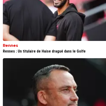
3
+
Répondre
olivier-atton
02 juin 2026 à 21:58
+
2443
Selon la plus part des sites spécialisés, McCourt valorisera
autours de 1.2 milliards d'€ alors que la valo marché serait
autour de 600m€. Ceci explique cela...
Quand un vendeur ne trouve pas d'acheteur, à 99% c'es
Rennes
tu vends trop cher. Ce qui est valable pour une maison 
Rennes : Un titulaire de Haise dragué dans le Golfe
voiture est vrai pour un club de foot
3
+
Répondre
reds13
02 juin 2026 à 22:24
+
1098
Et aussi sans droit tv ça fait fuir les investisseurs ; l
preuve ineos on quitté Nice a cause des droits tv 
faible qui plombe les clubs
0
+
Répondre