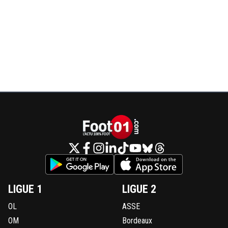
fasse ce que tu fais la tchoin. Des plus malins a
compris et changé de registre mais tu n'en fais
manifestement pas partie.
0
+
Répondre
le-footeux-lucide
12 juin 2026 à 15:12
+
484
Kenny tu en dis de la merde toi ou alors tu con
pas tres bien les lyonnais je te le certifie;...Ils 
retourner leur veste a la fin mais au debut la pl
gobaient l'americain sans retenue mon pauvre
0
+
Répondre
kenny-powers
13 juin 2026 à 16:01
+
472
Ils n'ont pas mis 10 ans à s'en rendre compte.
Contrairement aux marseillais qui ont tout pris
court et longoria
LIGUE 1
LIGUE 2
0
+
Répondre
OL
ASSE
raymond-point
13 juin 2026 à 18:40
+
1400
OM
Bordeaux