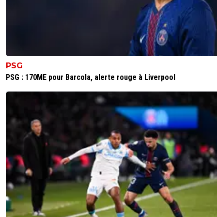
Mais ça revient au même la tchoin, tu ne sais p
C'est quoi le principe d'après toi? Qu'est-ce qu
paies dans les indemnités de transferts et de
licenciements? Les années restantes du contra
initial. Tu crois que c'est comme pour un joueu
Ayais il a compris le neuneu ?
Effectivement tchoin tu es tchoin tu restes.
PSG
PSG : 170ME pour Barcola, alerte rouge à Liverpool
1
+
Répondre
kenny-powers
12 juin 2026 à 15:42
+
472
Personne n'a versé d'indemnités a l'om pour
récupérer un entraîneur.
En revanche l'OM a versé un paquet d'indemni
licenciement pour se débarrasser d'entraîneurs
le terme de leur contrat.
Club de tchoins.
0
+
Répondre
raymond-point
12 juin 2026 à 16:04
+
1400