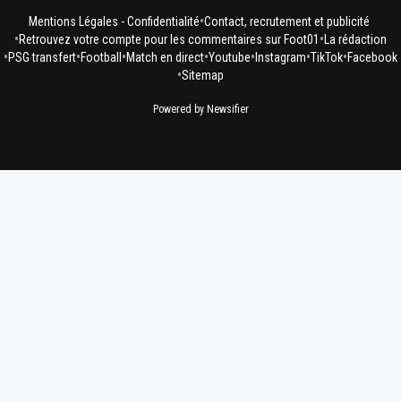
•
Mentions Légales - Confidentialité
Contact, recrutement et publicité
•
•
Retrouvez votre compte pour les commentaires sur Foot01
La rédaction
•
•
•
•
•
•
•
PSG transfert
Football
Match en direct
Youtube
Instagram
TikTok
Facebook
•
Sitemap
Powered by Newsifier