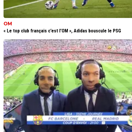
Comme toujours tu fais diversion quand on te
le nez dans la merde que tu racontes.
Je sais que tu es limité la tchoin, mais tu n'es p
obligé d'en faire étalage....
OM
Combien ton club a versé en indemnités de
« Le top club français c’est l’OM », Adidas bouscule le PSG
licenciement pour Tuchel et Emery? Tu sais ce
ont gagné une coupe d'Europe avec leur nou
club juste après?
Contrairement à toi je n'insulterais pas ton club 
l'ensemble de ses supporters la tchoin.
0
+
Répondre
kenny-powers
12 juin 2026 à 16:19
+
472
A quel moment j'ai dit que le PSG n'en avait pa
versé ?
C'est la récurrence pour des entraîneurs qui n'
rien apportéa ton club qui coûte cher
0
+
Répondre
raymond-point
13 juin 2026 à 18:51
+
1400