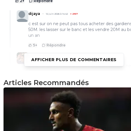
2
+
Répondre
dijaya
12 juin 2026 à 14:42
+
2157
c est sur on ne peut pas tous acheter des gardien
50M. les laisser sur le banc et les vendre 20M au b
un an
5
+
Répondre
raymond-point
12 juin 2026 à 15:00
+
1400
AFFICHER PLUS DE COMMENTAIRES
C'est toi qui t'excites la tchoin. Crystal Palace ils n
pas verser 5M d'indemnités à Lens pour Sage? Tu
connais un cas ou un club se sépare d'un entraine
Articles Recommandés
avant la fin du contrat sans verser d'indemnités? 
découvres le foot qu'à travers Marseille la tchoin?
1
+
Répondre
kenny-powers
12 juin 2026 à 15:04
+
472
Qu'est ce que Lens et Pierre Sage viennent fair
Le mec est sous contrat, un club veut racheter 