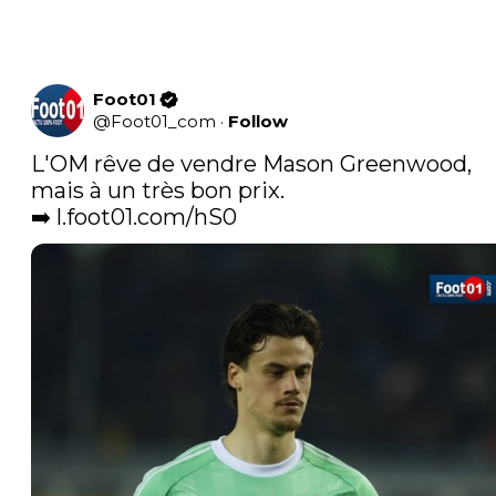
Foot01
@
Foot01_com
·
Follow
L'OM rêve de vendre Mason Greenwood, 
mais à un très bon prix.

➡️ 
l.foot01.com/hS0