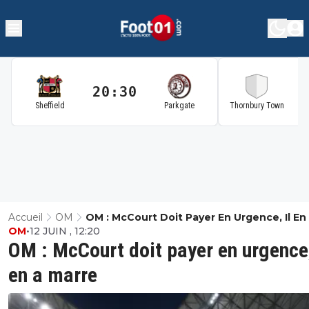
20:30
2
Sheffield
Parkgate
Thornbury Town
Accueil
OM
OM : McCourt Doit Payer En Urgence, Il En
OM
•
12 JUIN , 12:20
Marre
OM : McCourt doit payer en urgence,
en a marre