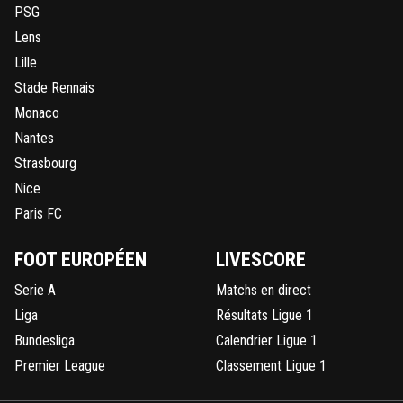
Tu as conscience que ce que tu viens de dire n
PSG
aucun sens la tchoin? ? Non probablement. Q
Lens
est un bas du front comme toi, on ne se rends
Lille
compte...
Stade Rennais
0
+
Répondre
Monaco
DESURMON-ANTI-LYON
12 juin 2026 à 14:04
+
221
Nantes
Comme à Lyon Marseille et Lyon même combat l
Strasbourg
survie ce sont deux clubs en grande perdition et c
Nice
bien d'autres émergeront
Paris FC
0
+
Répondre
FOOT EUROPÉEN
LIVESCORE
Serie A
Matchs en direct
Liga
Résultats Ligue 1
Bundesliga
Calendrier Ligue 1
Premier League
Classement Ligue 1