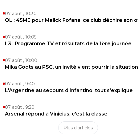
saisons.
Longoria laisse une situation financière calami
et sans cap stratégique.
07 août , 10:30
La même chose sur un paquet de joueurs déb
OL : 45ME pour Malick Fofana, ce club déchire son o
beaucoup trop vite, voire dénigrés, dont la vale
repris une fois partis.
07 août , 10:05
Quel est le problème de le dire et de le reconna
J'ai longtemps dit la même chose sur Nasser e
L3 : Programme TV et résultats de la 1ère journée
politique.
Au final, Longoria n'a rien mis en place, a beau
07 août , 10:00
fait perdre entre licenciements et valorisation d
Mika Godts au PSG, un invité vient pourrir la situation
joueurs.
Pour un bilan sportif insignifiant.
Mc court peut chialer sur le PSG et les droits TV
07 août , 9:40
vérité est ailleurs
L'Argentine au secours d'Infantino, tout s'explique
1
+
Répondre
07 août , 9:20
raymond-point
13 juin 2026 à 21:20
+
1400
Arsenal répond à Vinicius, c’est la classe
Ce que tu ne comprends pas la tchoin, c'est qu
pourrais être d'accord avec toi sur beaucoup d
Plus d'articles
points.
Mais.